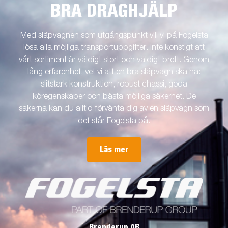
BRA DRAGHJÄLP
Med släpvagnen som utgångspunkt vill vi på Fogelsta
lösa alla möjliga transportuppgifter. Inte konstigt att
vårt sortiment är väldigt stort och väldigt brett. Genom
lång erfarenhet, vet vi att en bra släpvagn ska ha:
slitstark konstruktion, robust chassi, goda
köregenskaper och bästa möjliga säkerhet. De
sakerna kan du alltid förvänta dig av en släpvagn som
det står Fogelsta på.
Läs mer
Brenderup AB