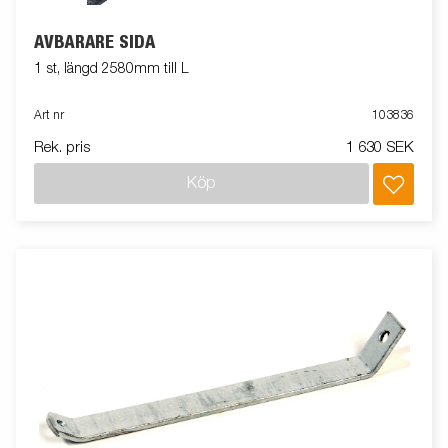
AVBÄRARE SIDA
1 st, längd 2580mm till L
Art nr
103836
Rek. pris
1 630 SEK
Köp