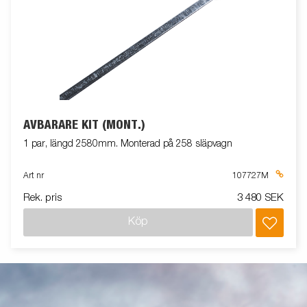
AVBÄRARE KIT (MONT.)
1 par, längd 2580mm. Monterad på 258 släpvagn
Art nr
107727M
Rek. pris
3 480 SEK
Köp