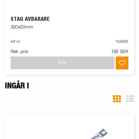
STAG AVBÄRARE
300x50mm
Art nr
104925
Rek. pris
160 SEK
Köp
INGÅR I