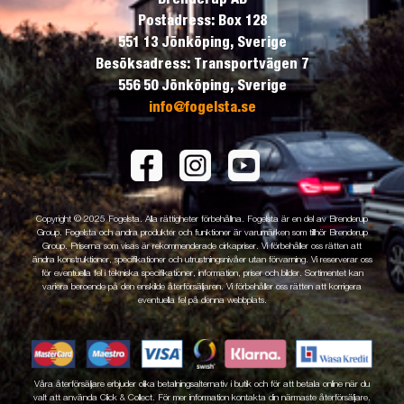
Postadress: Box 128
551 13 Jönköping, Sverige
Besöksadress: Transportvägen 7
556 50 Jönköping, Sverige
info@fogelsta.se
Copyright © 2025 Fogelsta. Alla rättigheter förbehållna. Fogelsta är en del av Brenderup
Group. Fogelsta och andra produkter och funktioner är varumärken som tillhör Brenderup
Group. Priserna som visas är rekommenderade cirkapriser. Vi förbehåller oss rätten att
ändra konstruktioner, specifikationer och utrustningsnivåer utan förvarning. Vi reserverar oss
för eventuella fel i tekniska specifikationer, information, priser och bilder. Sortimentet kan
variera beroende på den enskilde återförsäljaren. Vi förbehåller oss rätten att korrigera
eventuella fel på denna webbplats.
Våra återförsäljare erbjuder olika betalningsalternativ i butik och för att betala online när du
valt att använda Click & Collect. För mer information kontakta din närmaste återförsäljare.