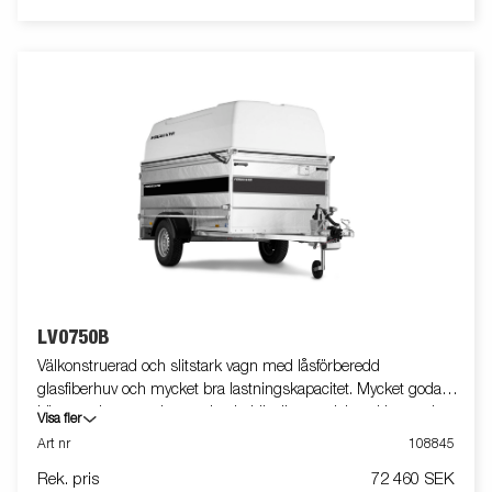
LV0750B
Välkonstruerad och slitstark vagn med låsförberedd
glasfiberhuv och mycket bra lastningskapacitet. Mycket goda
köregenskaper tack vare den behändiga storleken. Utrustade
Visa fler
med 80 cm höga lämmar, stödhjul och sidohängd bakdörr.
Art nr
108845
Vagnen på bilden kan vara extrautrustad.
Rek. pris
72 460 SEK