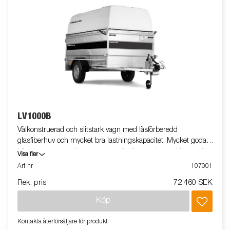
LV1000B
Välkonstruerad och slitstark vagn med låsförberedd
glasfiberhuv och mycket bra lastningskapacitet. Mycket goda
köregenskaper tack vare den behändiga storleken. Utrustade
Visa fler
med 80 cm höga lämmar, stödhjul och sidohängd bakdörr.
Art nr
107001
Den 65 cm höga glasfiberhuven går att få profilerad mot en
Rek. pris
72 460 SEK
extra kostnad. Vagnen på bilden kan vara extrautrustad.
Köp
Kontakta återförsäljare för produkt