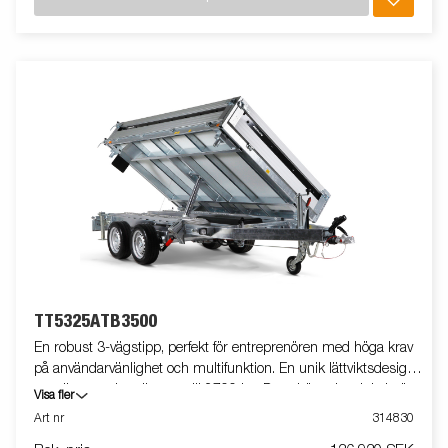
till 2 600 kg. Den låga lasthöjden på 660 mm gör det smidigare
att lasta och lossa, medan en 50-gradig tippvinkel och elektrisk
pump ger snabb och effektiv avlastning. Släpvagnen är
standardutrustad med integrerat rampförvaringsutrymme,
infällda surrningsöglor i gjutjärn (800 kg), yttre
surrningspunkter, bakre spridarläm och LED-belysning. Det
kraftiga stålgolvet, som bygger på det robusta ramverket, ger
maximal lastkapacitet och långvarig hållbarhet. Det gör vagnen
till en perfekt lösning för transport av tunga laster och en pålitlig
partner i dina projekt. Du kan enkelt anpassa vagnen efter dina
behov med gallergrindar, förhöjningslämmar, kapell och andra
tillbehör från vårt breda tillbehörssortiment. Bilderna är endast
illustrativa och kan visa extrautrustning.
TT5325ATB3500
En robust 3-vägstipp, perfekt för entreprenören med höga krav
på användarvänlighet och multifunktion. En unik lättviktsdesign
ger dig extra lastvikt upp till 2700 kg. Dess höga tippvinkel gör
Visa fler
det enkelt att lossa gods såsom grus och jord. TT5000 är
Art nr
314830
förberedd för ramper och kommer med 8 infällda