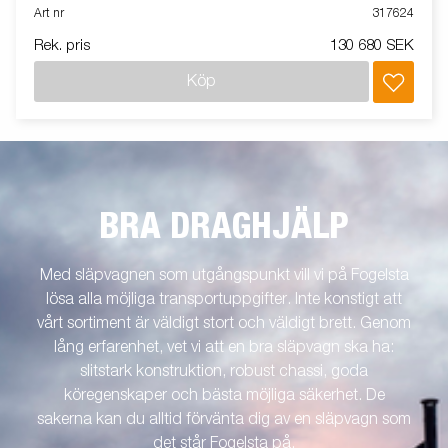
lastvikt är denna släpvagn en pålitlig arbetskamrat för dina
Art nr
317624
dagliga jobb. Utrustad med ett förstärkt stålflak och ett kraftfullt
Rek. pris
130 680 SEK
elektriskt hydrauliskt tippsystem säkerställer BT5325 smidig
och effektiv lossning. Dess låga lasthöjd förenklar lastning,
Köp
medan den höga tippvinkeln garanterar snabb lossning av allt
material – från sand till jord. BT5000-serien kan kompletteras
med ett brett utbud av tillbehör som nätgrindar, kapell och
kapellock. Bilderna är endast i illustrativt syfte och kan visa
extrautrustning.
BRA DRAGHJÄLP
Med släpvagnen som utgångspunkt vill vi på Fogelsta
lösa alla möjliga transportuppgifter. Inte konstigt att
vårt sortiment är väldigt stort och väldigt brett. Genom
lång erfarenhet, vet vi att en bra släpvagn ska ha:
slitstark konstruktion, robust chassi, goda
köregenskaper och bästa möjliga säkerhet. De
sakerna kan du alltid förvänta dig av en släpvagn som
det står Fogelsta på.