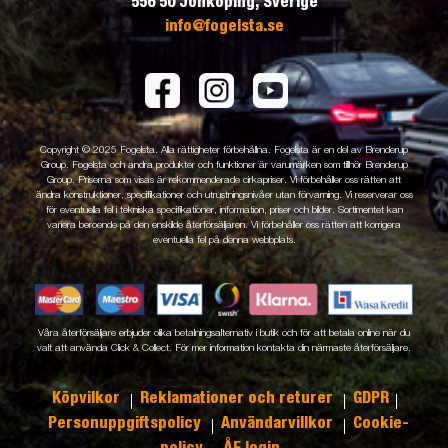
556 50 Jönköping, Sverige
info@fogelsta.se
Copyright © 2025 Fogelsta. Alla rättigheter förbehållna. Fogelsta är en del av Brenderup
Group. Fogelsta och andra produkter och funktioner är varumärken som tillhör Brenderup
Group. Priserna som visas är rekommenderade cirkapriser. Vi förbehåller oss rätten att
ändra konstruktioner, specifikationer och utrustningsnivåer utan förvarning. Vi reserverar oss
för eventuella fel i tekniska specifikationer, information, priser och bilder. Sortimentet kan
variera beroende på den enskilde återförsäljaren. Vi förbehåller oss rätten att korrigera
eventuella fel på denna webbplats.
Våra återförsäljare erbjuder olika betalningsalternativ i butik och för att betala online när du
valt att använda Click & Collect. För mer information kontakta din närmaste återförsäljare.
Köpvilkor
Reklamationer och returer
GDPR
Personuppgiftspolicy
Användarvillkor
Cookie-
policy
ÅF login