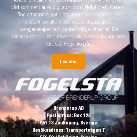
lösa alla möjliga transportuppgifter. Inte konstigt att
vårt sortiment är väldigt stort och väldigt brett. Genom
lång erfarenhet, vet vi att en bra släpvagn ska ha:
slitstark konstruktion, robust chassi, goda
köregenskaper och bästa möjliga säkerhet. De
sakerna kan du alltid förvänta dig av en släpvagn som
det står Fogelsta på.
Läs mer
Brenderup AB
Postadress: Box 128
551 13 Jönköping, Sverige
Besöksadress: Transportvägen 7