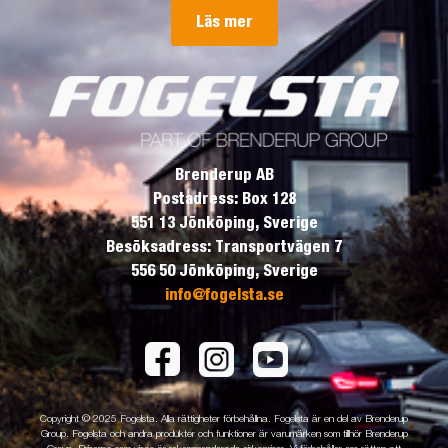
Läs mer
Brenderup AB
Postadress: Box 128
551 13 Jönköping, Sverige
Besöksadress: Transportvägen 7
556 50 Jönköping, Sverige
info@fogelsta.se
Copyright © 2025 Fogelsta. Alla rättigheter förbehållna. Fogelsta är en del av Brenderup
Group. Fogelsta och andra produkter och funktioner är varumärken som tillhör Brenderup