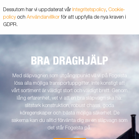
Dessutom har vi uppdaterat vår
Integritetspolicy
,
Cookie-
policy
och
Användarvillkor
för att uppfylla de nya kraven i
GDPR.
BRA DRAGHJÄLP
Med släpvagnen som utgångspunkt vill vi på Fogelsta
lösa alla möjliga transportuppgifter. Inte konstigt att
vårt sortiment är väldigt stort och väldigt brett. Genom
lång erfarenhet, vet vi att en bra släpvagn ska ha:
slitstark konstruktion, robust chassi, goda
köregenskaper och bästa möjliga säkerhet. De
sakerna kan du alltid förvänta dig av en släpvagn som
det står Fogelsta på.