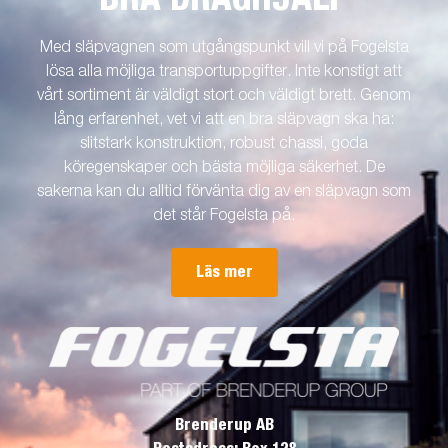
Med släpvagnen som utgångspunkt vill vi på Fogelsta
lösa alla möjliga transportuppgifter. Inte konstigt att
vårt sortiment är väldigt stort och väldigt brett. Genom
lång erfarenhet, vet vi att en bra släpvagn ska ha:
slitstark konstruktion, robust chassi, goda
köregenskaper och bästa möjliga säkerhet. De
sakerna kan du alltid förvänta dig av en släpvagn som
det står Fogelsta på.
Läs mer
Brenderup AB