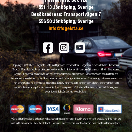
Postadress: Box 128
551 13 Jönköping, Sverige
Besöksadress: Transportvägen 7
556 50 Jönköping, Sverige
info@fogelsta.se
Copyright © 2025 Fogelsta. Alla rättigheter förbehållna. Fogelsta är en del av Brenderup
Group. Fogelsta och andra produkter och funktioner är varumärken som tillhör Brenderup
Group. Priserna som visas är rekommenderade cirkapriser. Vi förbehåller oss rätten att
ändra konstruktioner, specifikationer och utrustningsnivåer utan förvarning. Vi reserverar oss
för eventuella fel i tekniska specifikationer, information, priser och bilder. Sortimentet kan
variera beroende på den enskilde återförsäljaren. Vi förbehåller oss rätten att korrigera
eventuella fel på denna webbplats.
Våra återförsäljare erbjuder olika betalningsalternativ i butik och för att betala online när du
valt att använda Click & Collect. För mer information kontakta din närmaste återförsäljare.