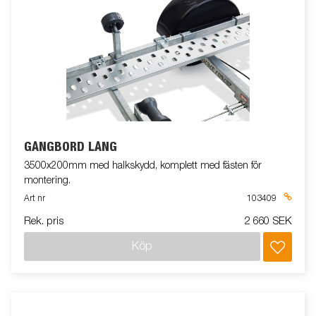
GÅNGBORD LÅNG
3500x200mm med halkskydd, komplett med fästen för
montering.
Art nr
103409
Rek. pris
2 660 SEK
Köp