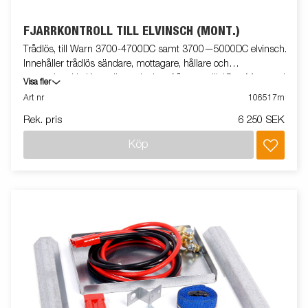
FJÄRRKONTROLL TILL ELVINSCH (MONT.)
Trådlös, till Warn 3700-4700DC samt 3700—5000DC elvinsch.
Innehåller trådlös sändare, mottagare, hållare och
monteringskit. Kontrollera winchen från upp till 15m. Monterad
Visa fler
på släpvagn
Art nr
106517m
Rek. pris
6 250 SEK
Köp