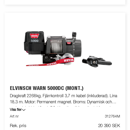
ELVINSCH WARN 5000DC (MONT.)
Dragkraft 2268kg, Fjärrkontroll 3,7 m kabel (inkluderad). Lina
18,3 m. Motor: Permanent magnet. Broms: Dynamisk och
mekanisk. Volt: 12 volt DC. Koppling (frikoppling): Via spak.
Visa fler
Trumdiameter: 7.62 cm. Växellåda: 3 stegs planetväxel.
Art nr
312764M
Linledare: Hawse. Utväxling: 21
Rek. pris
20 390 SEK