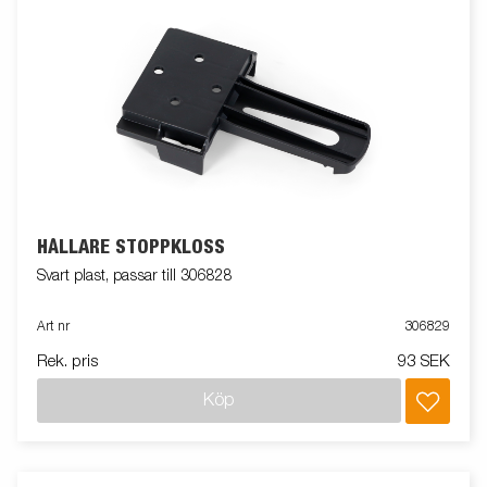
HÅLLARE STOPPKLOSS
Svart plast, passar till 306828
Art nr
306829
Rek. pris
93 SEK
Köp