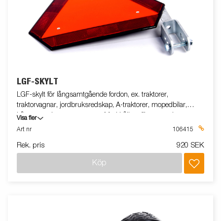
LGF-SKYLT
LGF-skylt för långsamtgående fordon, ex. traktorer,
traktorvagnar, jordbruksredskap, A-traktorer, mopedbilar,
båtupptagningsvagnar m.m. Med hållare för montering
Visa fler
Art nr
106415
Rek. pris
920 SEK
Köp