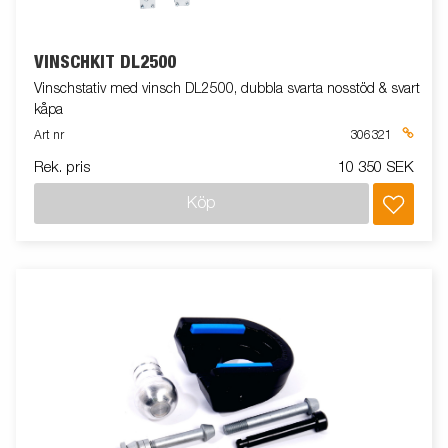
VINSCHKIT DL2500
Vinschstativ med vinsch DL2500, dubbla svarta nosstöd & svart
kåpa
Art nr
306321
Rek. pris
10 350 SEK
Köp