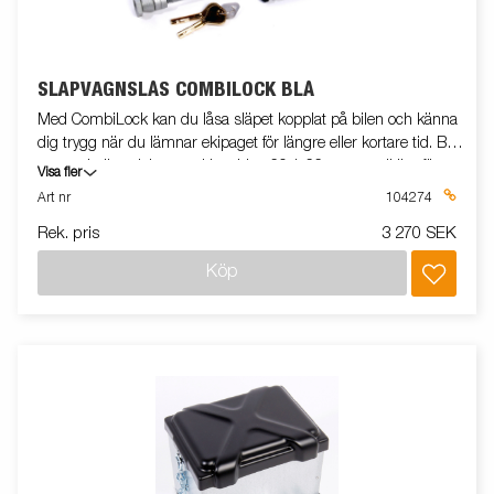
SLÄPVAGNSLÅS COMBILOCK BLÅ
Med CombiLock kan du låsa släpet kopplat på bilen och känna
dig trygg när du lämnar ekipaget för längre eller kortare tid. Blå
passar kulhandskar med bredden 60,1-66 mm, godkänt för
Visa fler
kulkoppling ALBE Gjuten ALBE B50-X (ej 7.7), ALBE EM 150
Art nr
104274
14.1, KNOTT KFL 14 / KK 14, KNOTT K 20, WINTERHOFF B50-
Rek. pris
3 270 SEK
X S150, WINTERHOFF WW 13 / 14, WINTERHOFF WW 200
gjuten, monteringsbult M12 80/98mm + 2 st distanser.
Köp