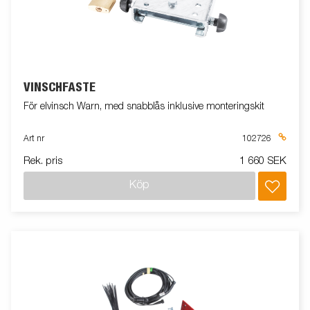
VINSCHFÄSTE
För elvinsch Warn, med snabblås inklusive monteringskit
Art nr
102726
Rek. pris
1 660 SEK
Köp