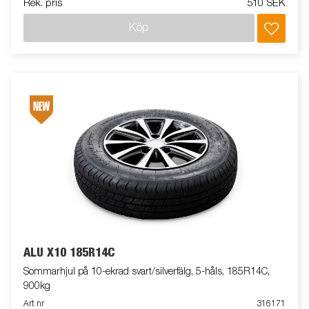
Rek. pris
510 SEK
Köp
ALU X10 185R14C
Sommarhjul på 10-ekrad svart/silverfälg, 5-håls, 185R14C,
900kg
Art nr
316171