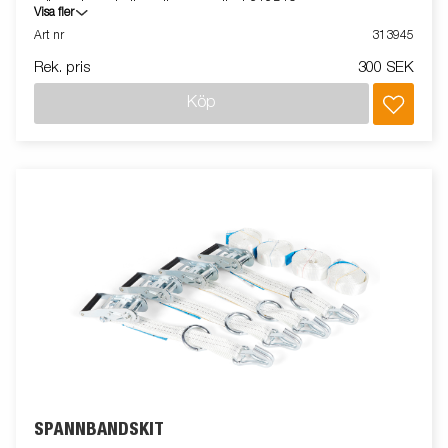
större gjutna kulkopplingar använd 312519.
Visa fler
Art nr
313945
Rek. pris
300 SEK
Köp
SPÄNNBANDSKIT