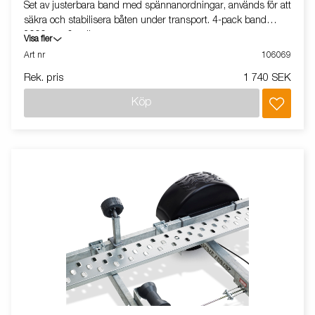
Set av justerbara band med spännanordningar, används för att
säkra och stabilisera båten under transport. 4-pack band
2000mm & spännare.
Visa fler
Art nr
106069
Rek. pris
1 740 SEK
Köp