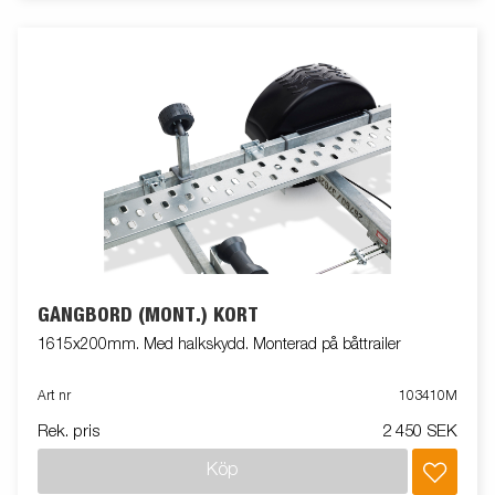
GÅNGBORD (MONT.) KORT
1615x200mm. Med halkskydd. Monterad på båttrailer
Art nr
103410M
Rek. pris
2 450 SEK
Köp