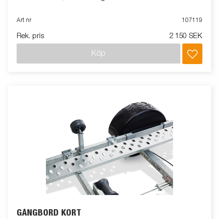
Art nr
107119
Rek. pris
2 150 SEK
Köp
GÅNGBORD KORT