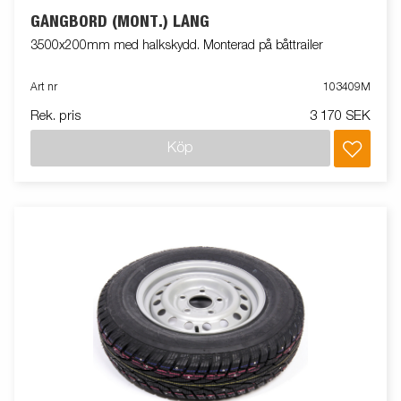
GÅNGBORD (MONT.) LÅNG
3500x200mm med halkskydd. Monterad på båttrailer
Art nr
103409M
Rek. pris
3 170 SEK
Köp