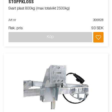
STOPPKLOSS
Svart plast 800kg (max totalvikt 2500kg)
Art nr
306828
Rek. pris
93 SEK
Köp