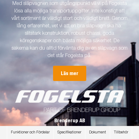
Med släpvagnen som utgångspunkt vill vi på Fogelsta
lösa alla möjliga transportuppgifter. Inte konstigt att
vårt sortiment är väldigt stort och väldigt brett. Genom
lång erfarenhet, vet vi att en bra släpvagn ska ha:
slitstark konstruktion, robust chassi, goda
köregenskaper och bästa möjliga säkerhet. De
sakerna kan du alltid förvänta dig av en släpvagn som
det står Fogelsta på.
Läs mer
Brenderup AB
Postadress: Box 128
Funktioner och Fördelar
Specifikationer
Dokument
Tillbehör
551 13 Jönköping, Sverige