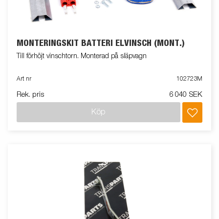
MONTERINGSKIT BATTERI ELVINSCH (MONT.)
Till förhöjt vinschtorn. Monterad på släpvagn
Art nr
102723M
Rek. pris
6 040 SEK
Köp