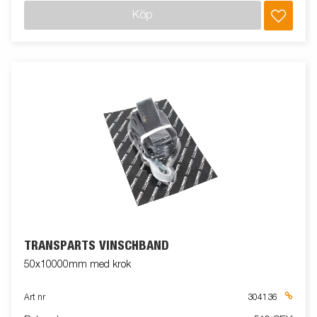
Köp
TRANSPARTS VINSCHBAND
50x10000mm med krok
Art nr
304136