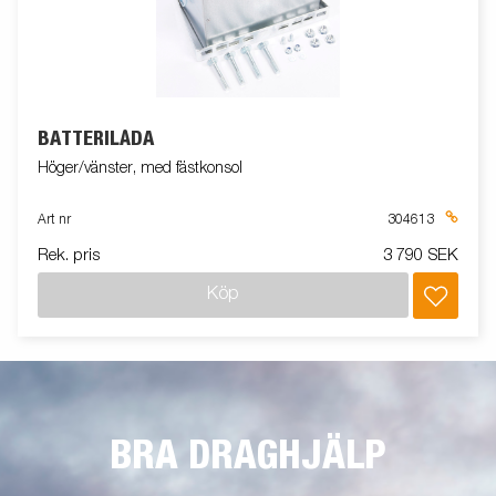
BATTERILÅDA
Höger/vänster, med fästkonsol
Art nr
304613
Rek. pris
3 790 SEK
Köp
BRA DRAGHJÄLP