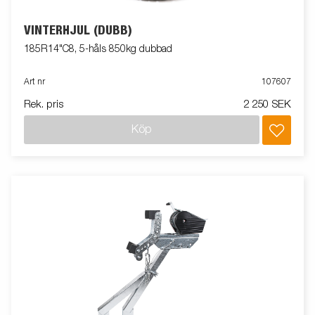
VINTERHJUL (DUBB)
185R14"C8, 5-håls 850kg dubbad
Art nr
107607
Rek. pris
2 250 SEK
Köp