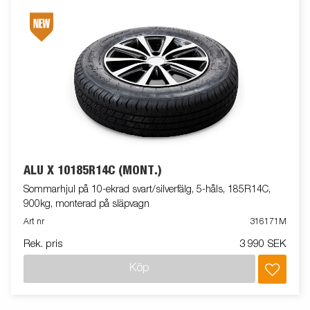
ALU X 10185R14C (MONT.)
Sommarhjul på 10-ekrad svart/silverfälg, 5-håls, 185R14C,
900kg, monterad på släpvagn
Art nr
316171M
Rek. pris
3 990 SEK
Köp