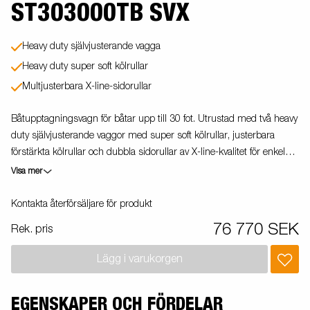
ST303000TB SVX
Heavy duty självjusterande vagga
Heavy duty super soft kölrullar
Multjusterbara X-line-sidorullar
Båtupptagningsvagn för båtar upp till 30 fot. Utrustad med två heavy
duty självjusterande vaggor med super soft kölrullar, justerbara
förstärkta kölrullar och dubbla sidorullar av X-line-kvalitet för enkel
anpassning till din båt. Varmgalvaniserat chassi för lång hållbarhet.
Visa mer
Vinsch och vinschtorn som är enkelt att justera, vinschtornet är även
utrustat med en extra säkerhetsvajer för användning vid transport.
Kontakta återförsäljare för produkt
Båttrailern på bilden kan vara extrautrustad.
76 770 SEK
Rek. pris
Lägg i varukorgen
EGENSKAPER OCH FÖRDELAR