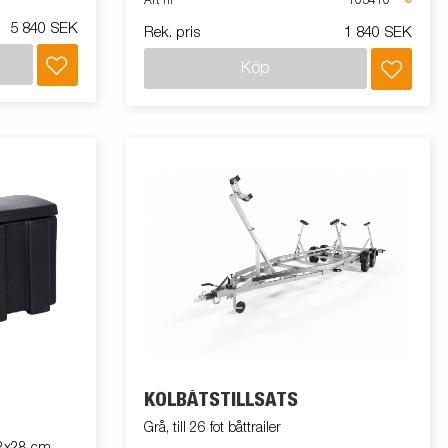
Art nr
103410
5 840 SEK
Rek. pris
1 840 SEK
Köp
KÖLBÅTSTILLSATS
Grå, till 26 fot båttrailer