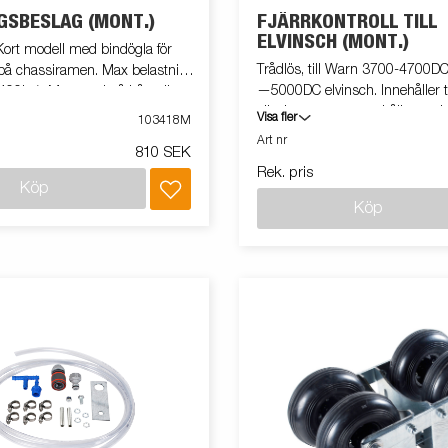
GSBESLAG (MONT.)
FJÄRRKONTROLL TILL
ELVINSCH (MONT.)
rt modell med bindögla för
Trådlös, till Warn 3700-4700D
 på chassiramen. Max belastning
—5000DC elvinsch. Innehåller t
00kg). Monterad på båttrailer.
sändare, mottagare, hållare och
Visa fler
103418M
monteringskit. Kontrollera win
Art nr
810 SEK
till 15m. Monterad på släpvagn
Rek. pris
Köp
Köp