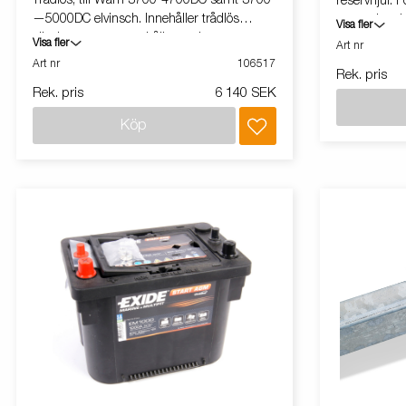
Trådlös, till Warn 3700-4700DC samt 3700
reservhjul. F
—5000DC elvinsch. Innehåller trådlös
monteringski
Visa fler
sändare, mottagare, hållare och
Visa fler
Art nr
monteringskit. Kontrollera winchen från upp
Art nr
106517
Rek. pris
till 15m.
Rek. pris
6 140 SEK
Köp