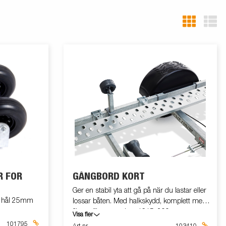
R FÖR
GÅNGBORD KORT
Ger en stabil yta att gå på när du lastar eller
5 hål 25mm
lossar båten. Med halkskydd, komplett med
fästen för montering. 1615x200mm.
Visa fler
101795