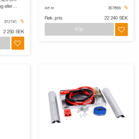
22x28 cm.
g eller
Art nr
307866
s.
Rek. pris
22 240 SEK
t lås inkl.
312741
äste och
Köp
2 250 SEK
sal modell