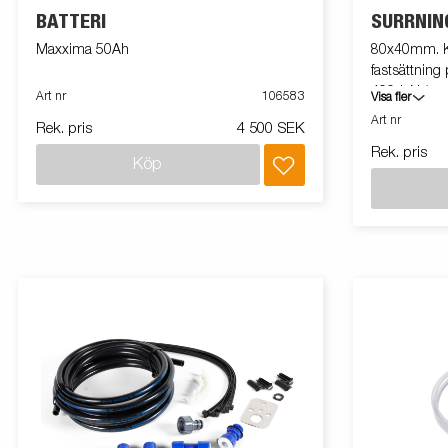
BATTERI
SURRNIN
Maxxima 50Ah
80x40mm. Ko
fastsättning
400daN (ca 4
Art nr
106583
Visa fler
Art nr
Rek. pris
4 500 SEK
Rek. pris
Köp