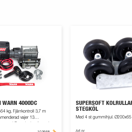
H WARN 4000DC
SUPERSOFT KÖLRULLA
STEGKÖL
864 kg, Fjärrkontroll 3,7 m
Med 4 st gummihjul. Ø200x6
menderad vajer 13
a med Batteripaket (batteri
a m. konsol 304613,
Art nr