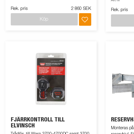
Art nr
monteringss
Rek. pris
2 860 SEK
Rek. pris
Köp
FJÄRRKONTROLL TILL
RESERVH
ELVINSCH
Monteras på 