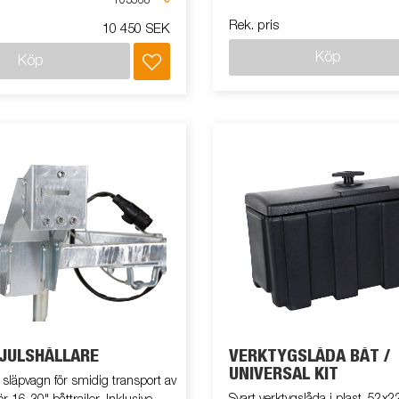
103568
ats 102723)
Rek. pris
10 450 SEK
Köp
Köp
JULSHÅLLARE
VERKTYGSLÅDA BÅT /
UNIVERSAL KIT
släpvagn för smidig transport av