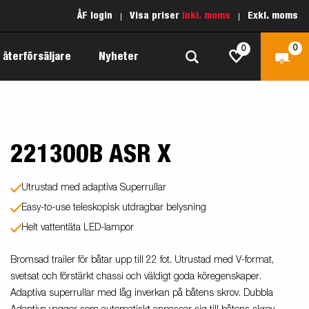
ÅF login
Visa priser
Inkl. moms
Exkl. moms
0
0
 återförsäljare
Nyheter
221300B ASR X
Produktguide Allround
Reservdelar
Inredda släpvagnar
Produktguide Båt
Kärnvärden
Fogelsta 1205 Limited Edition
Utrustad med adaptiva Superrullar
 om
Produktguide Fordonstransport
Vår garantipolicy
Easy-to-use teleskopisk utdragbar belysning
apell
äp
Helt vattentäta LED-lampor
Produktguide Proffs
Reservdelssök
Produktguide Vattensport
Bromsad trailer för båtar upp till 22 fot. Utrustad med V-format,
svetsat och förstärkt chassi och väldigt goda köregenskaper.
Produktguide Entreprenad
Adaptiva superrullar med låg inverkan på båtens skrov. Dubbla