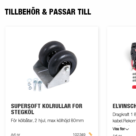
TILLBEHÖR & PASSAR TILL
SUPERSOFT KÖLRULLAR FÖR
ELVINSC
STEGKÖL
Dragkraft 1 
För kölbåtar, 2 hjul, max kölhöjd 80mm
kabel.Rekom
m.Kompletter
Visa fler
106583, låd
Art nr
102349