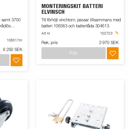
MONTERINGSKIT BATTERI
ELVINSCH
C samt 3700
Till förhöjt vinchtorn, passar tillsammans med
rådlös
batteri 106583 och batterilåda 304613
Art nr
102723
chen från upp
106517m
Rek. pris
2 970 SEK
6 250 SEK
Köp