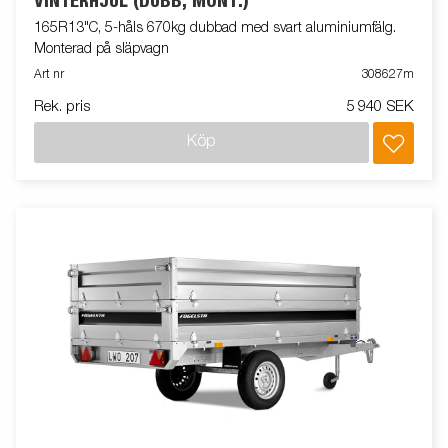
VINTERHJUL (DUBB, MONT.)
165R13"C, 5-håls 670kg dubbad med svart aluminiumfälg.
Monterad på släpvagn
Art nr
308627m
Rek. pris
5 940 SEK
Köp