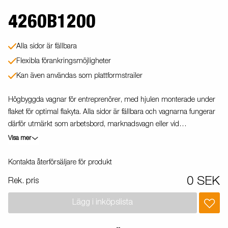
4260B1200
Alla sidor är fällbara
Flexibla förankringsmöjligheter
Kan även användas som plattformstrailer
Högbyggda vagnar för entreprenörer, med hjulen monterade under
flaket för optimal flakyta. Alla sidor är fällbara och vagnarna fungerar
därför utmärkt som arbetsbord, marknadsvagn eller vid
trucklastning. En kraftig stålkantsprofil löper längs med långsidan på
Visa mer
trailern, i denna sitter de infällbara bindöglorna placerade.Vid
lastning och lossning med gaffeltruck hjälper denna till att skydda
Kontakta återförsäljare för produkt
flakytan mot slitage. Vagnen på bilden kan vara extrautrustad.
0 SEK
Rek. pris
Lägg i inköpslista