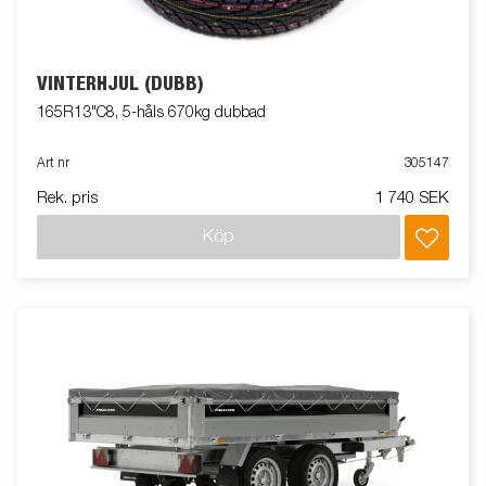
VINTERHJUL (DUBB)
165R13"C8, 5-håls 670kg dubbad
Art nr
305147
Rek. pris
1 740 SEK
Köp