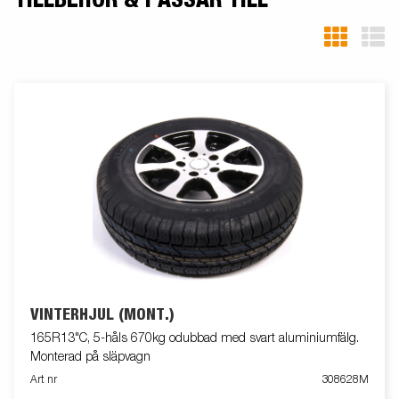
VINTERHJUL (MONT.)
165R13"C, 5-håls 670kg odubbad med svart aluminiumfälg.
Monterad på släpvagn
Art nr
308628M