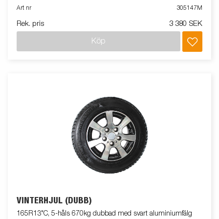
Art nr
305147M
Rek. pris
3 380 SEK
Köp
VINTERHJUL (DUBB)
165R13"C, 5-håls 670kg dubbad med svart aluminiumfälg