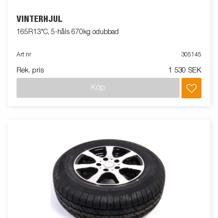
VINTERHJUL
165R13"C, 5-håls 670kg odubbad
Art nr
305145
Rek. pris
1 530 SEK
Köp