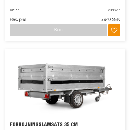
Art nr
308627
Rek. pris
5 940 SEK
Köp
FÖRHÖJNINGSLÄMSATS 35 CM