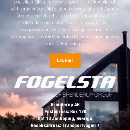
lösa alla möjliga transportuppgifter. Inte konstigt att
vårt sortiment är väldigt stort och väldigt brett. Genom
lång erfarenhet, vet vi att en bra släpvagn ska ha:
slitstark konstruktion, robust chassi, goda
köregenskaper och bästa möjliga säkerhet. De
sakerna kan du alltid förvänta dig av en släpvagn som
det står Fogelsta på.
Läs mer
Brenderup AB
Postadress: Box 128
551 13 Jönköping, Sverige
Besöksadress: Transportvägen 7