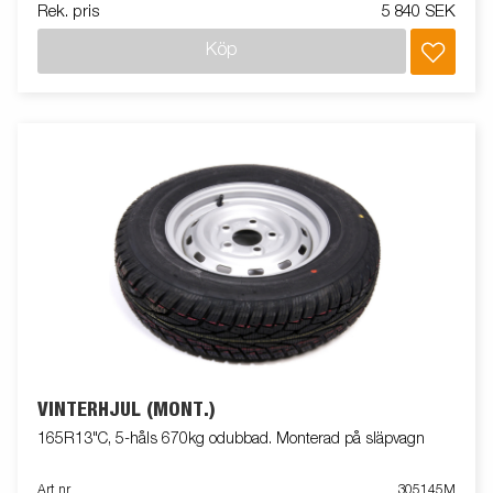
Rek. pris
5 840 SEK
Köp
VINTERHJUL (MONT.)
165R13"C, 5-håls 670kg odubbad. Monterad på släpvagn
Art nr
305145M