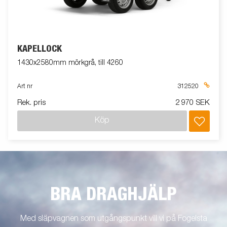
KAPELLOCK
1430x2580mm mörkgrå, till 4260
Art nr
312520
Rek. pris
2 970 SEK
Köp
BRA DRAGHJÄLP
Med släpvagnen som utgångspunkt vill vi på Fogelsta