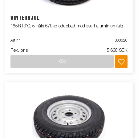
VINTERHJUL
165R13"C, 5-håls 670kg odubbad med svart aluminiumfälg
Art nr
308628
Rek. pris
5 630 SEK
Köp