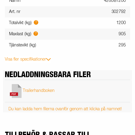
Namn
4260B1200
Art. nr
302792
?
Totalvikt (kg)
1200
?
Maxlast (kg)
905
Tjänstevikt (kg)
295
Visa fler specifikationer
NEDLADDNINGSBARA FILER
Trailerhandboken
Du kan ladda hem filerna ovanför genom att klicka på namnet!
TILLBEHÖR & PASSAR TILL