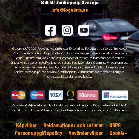
556 50 Jönköping, Sverige
info@fogelsta.se
Copyright © 2025 Fogelsta. Alla rättigheter förbehållna. Fogelsta är en del av Brenderup
Group. Fogelsta och andra produkter och funktioner är varumärken som tillhör Brenderup
Group. Priserna som visas är rekommenderade cirkapriser. Vi förbehåller oss rätten att
ändra konstruktioner, specifikationer och utrustningsnivåer utan förvarning. Vi reserverar oss
för eventuella fel i tekniska specifikationer, information, priser och bilder. Sortimentet kan
variera beroende på den enskilde återförsäljaren. Vi förbehåller oss rätten att korrigera
eventuella fel på denna webbplats.
Våra återförsäljare erbjuder olika betalningsalternativ i butik och för att betala online när du
valt att använda Click & Collect. För mer information kontakta din närmaste återförsäljare.
Köpvilkor
Reklamationer och returer
GDPR
Personuppgiftspolicy
Användarvillkor
Cookie-