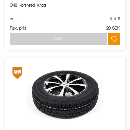
Ø48, kort vred, Knott
Art nr
101415
Rek. pris
120 SEK
Köp