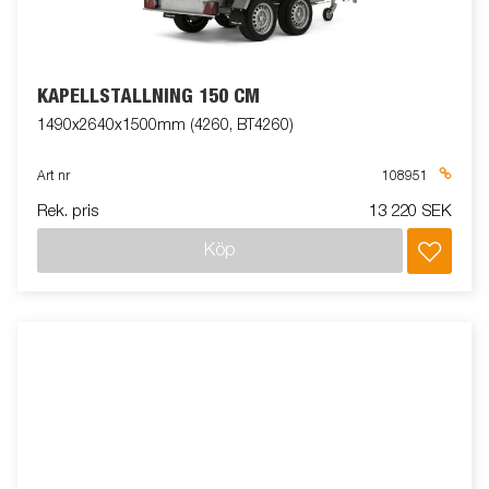
KAPELLSTÄLLNING 150 CM
1490x2640x1500mm (4260, BT4260)
Art nr
108951
Rek. pris
13 220 SEK
Köp