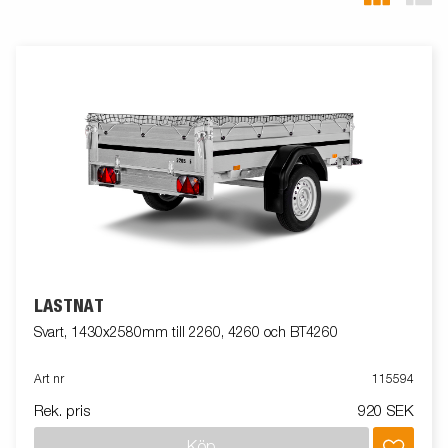
LASTNÄT
Svart, 1430x2580mm till 2260, 4260 och BT4260
Art nr
115594
Rek. pris
920 SEK
Köp