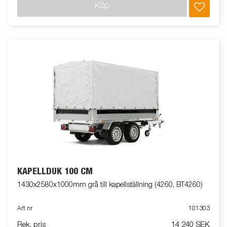
Köp
KAPELLDUK 100 CM
1430x2580x1000mm grå till kapellställning (4260, BT4260)
Art nr
101303
Rek. pris
14 240 SEK