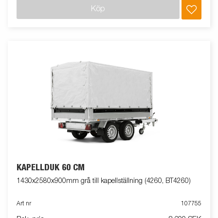
Köp
KAPELLDUK 60 CM
1430x2580x900mm grå till kapellställning (4260, BT4260)
Art nr
107755