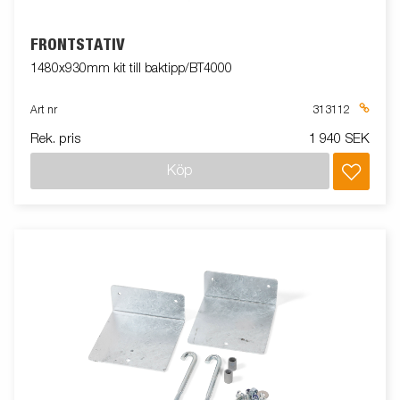
FRONTSTATIV
1480x930mm kit till baktipp/BT4000
Art nr
313112
Rek. pris
1 940 SEK
Köp