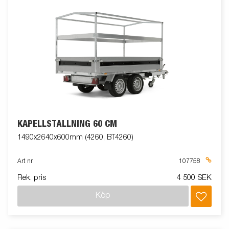
KAPELLSTÄLLNING 60 CM
1490x2640x600mm (4260, BT4260)
Art nr
107758
Rek. pris
4 500 SEK
Köp