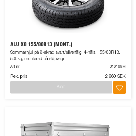
ALU X8 155/80R13 (MONT.)
Sommarhjul på 8-ekrad svart/silverfälg, 4-håls, 155/80R13,
500kg, monterad på släpvagn
Art nr
316169M
Rek. pris
2 860 SEK
Köp