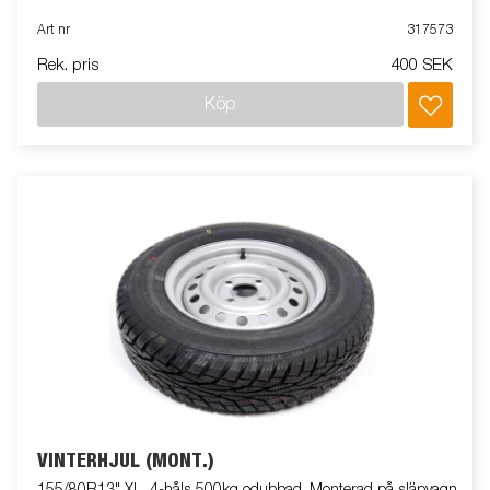
Art nr
317573
Rek. pris
400 SEK
Köp
VINTERHJUL (MONT.)