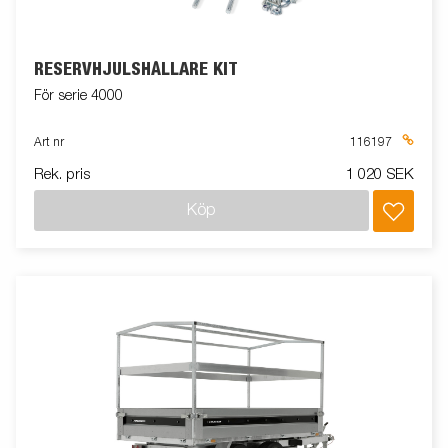
RESERVHJULSHÅLLARE KIT
För serie 4000
Art nr
116197
Rek. pris
1 020 SEK
Köp