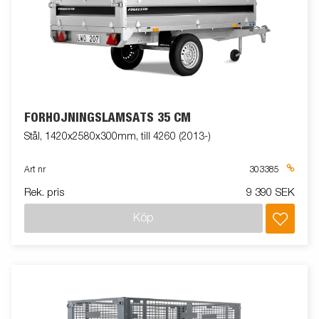
FÖRHÖJNINGSLÄMSATS 35 CM
Stål, 1420x2580x300mm, till 4260 (2013-)
Art nr
303385
Rek. pris
9 390 SEK
Köp