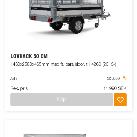
LÖVHÄCK 50 CM
1430x2580x465mm med fällbara sidor, till 4260 (2013-)
Art nr
303509
Rek. pris
11 990 SEK
Köp