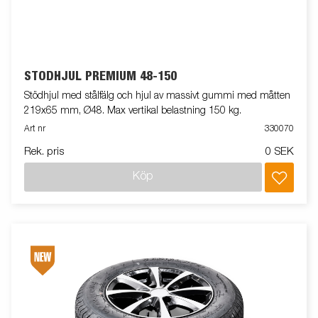
STÖDHJUL PREMIUM 48-150
Stödhjul med stålfälg och hjul av massivt gummi med måtten
219x65 mm, Ø48. Max vertikal belastning 150 kg.
Art nr
330070
Rek. pris
0 SEK
Köp