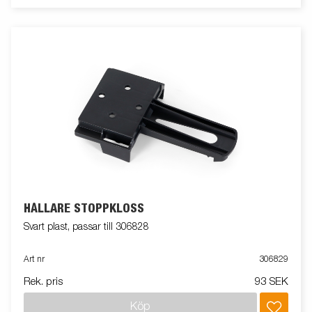
HÅLLARE STOPPKLOSS
Svart plast, passar till 306828
Art nr
306829
Rek. pris
93 SEK
Köp