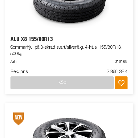
ALU X8 155/80R13
Sommarhjul på 8-ekrad svart/silverfälg, 4-håls, 155/80R13,
500kg
Art nr
316169
Rek. pris
2 860 SEK
Köp