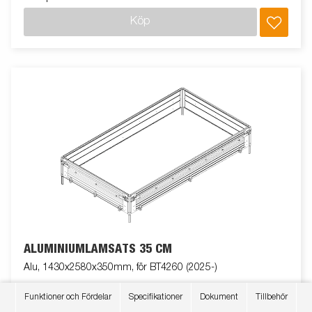
Köp
ALUMINIUMLÄMSATS 35 CM
Alu, 1430x2580x350mm, för BT4260 (2025-)
Funktioner och Fördelar
Specifikationer
Dokument
Tillbehör
Art nr
317967