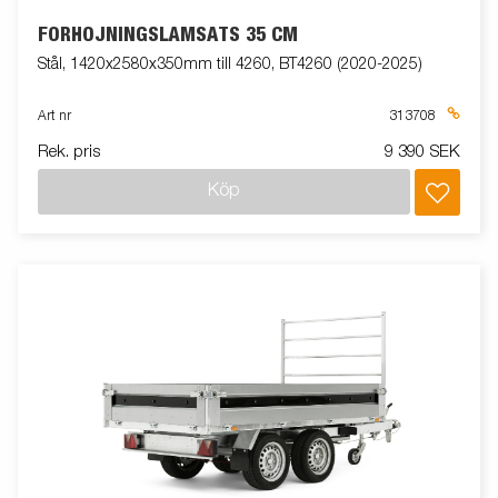
FÖRHÖJNINGSLÄMSATS 35 CM
Stål, 1420x2580x350mm till 4260, BT4260 (2020-2025)
Art nr
313708
Rek. pris
9 390 SEK
Köp