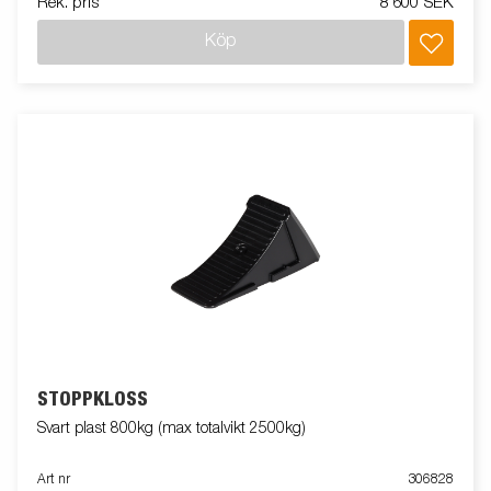
Rek. pris
8 600 SEK
Köp
STOPPKLOSS
Svart plast 800kg (max totalvikt 2500kg)
Art nr
306828