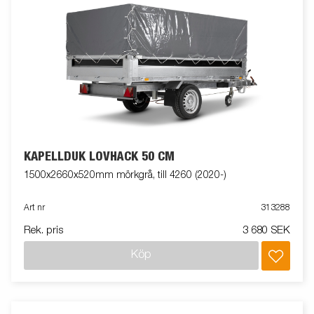
KAPELLDUK LÖVHÄCK 50 CM
1500x2660x520mm mörkgrå, till 4260 (2020-)
Art nr
313288
Rek. pris
3 680 SEK
Köp