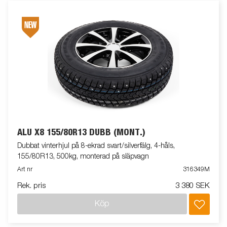
ALU X8 155/80R13 DUBB (MONT.)
Dubbat vinterhjul på 8-ekrad svart/silverfälg, 4-håls,
155/80R13, 500kg, monterad på släpvagn
Art nr
316349M
Rek. pris
3 380 SEK
Köp