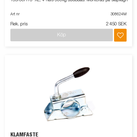
155/80R13" XL, 4-håls 500kg odubbad. Monterad på släpvagn
Art nr
308624M
Rek. pris
2 450 SEK
Köp
KLÄMFÄSTE