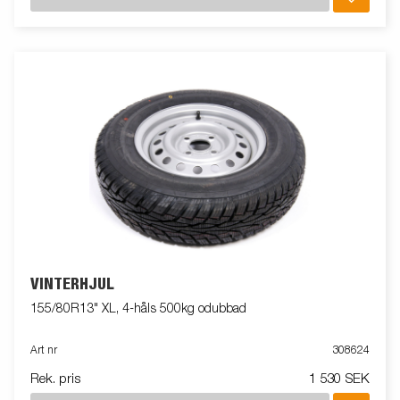
VINTERHJUL
155/80R13" XL, 4-håls 500kg odubbad
Art nr
308624
Rek. pris
1 530 SEK