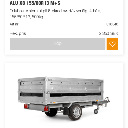
ALU X8 155/80R13 M+S
Odubbat vinterhjul på 8-ekrad svart/silverfälg, 4-håls,
155/80R13, 500kg
Art nr
316348
Rek. pris
2 350 SEK
Köp