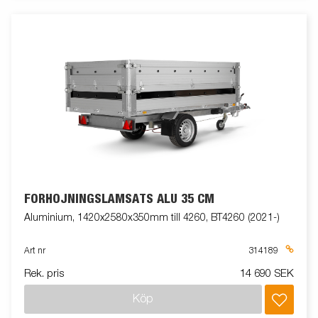
FÖRHÖJNINGSLÄMSATS ALU 35 CM
Aluminium, 1420x2580x350mm till 4260, BT4260 (2021-)
Art nr
314189
Rek. pris
14 690 SEK
Köp