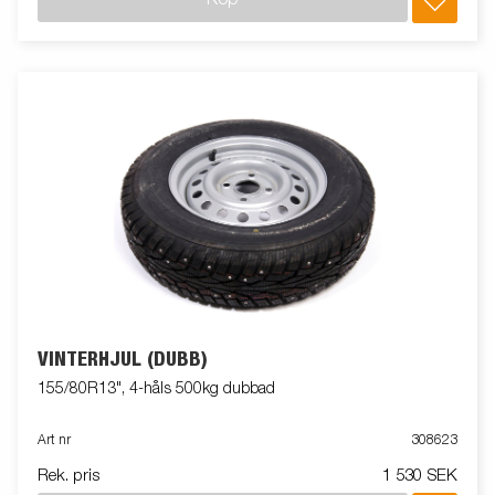
VINTERHJUL (DUBB)
155/80R13", 4-håls 500kg dubbad
Art nr
308623
Rek. pris
1 530 SEK