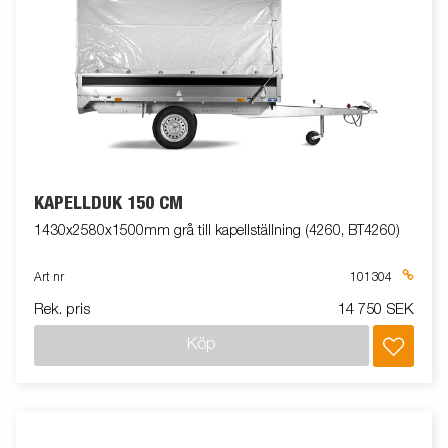
KAPELLDUK 150 CM
1430x2580x1500mm grå till kapellställning (4260, BT4260)
Art nr
101304
Rek. pris
14 750 SEK
Köp