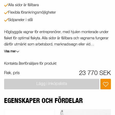
Alla sidor är fällbara
Flexibla förankringsmöjligheter
Sidpaneler i stål
Högbyggda vagnar för entreprenörer, med hjulen monterade under
flaket för optimal flakyta. Alla sidor är fällbara och vagnarna fungerar
därför utmärkt som arbetsbord, marknadsvagn eller vid
trucklastning. En kraftig stålkantsprofil löper längs med långsidan på
Visa mer
trailern, i denna sitter de infällbara bindöglorna placerade.Vid
lastning och lossning med gaffeltruck hjälper denna till att skydda
Kontakta återförsäljare för produkt
flakytan mot slitage. Vagnen på bilden kan vara extrautrustad.
23 770 SEK
Rek. pris
Lägg i inköpslista
EGENSKAPER OCH FÖRDELAR