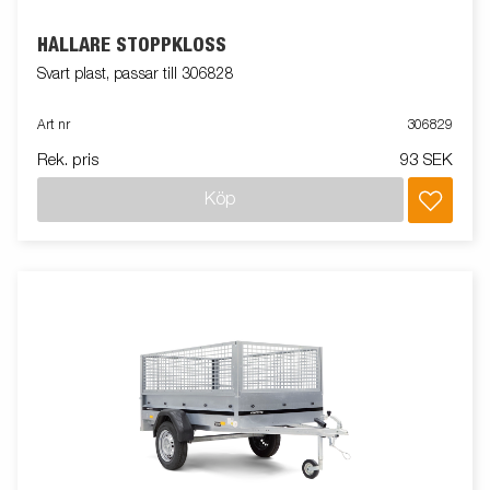
HÅLLARE STOPPKLOSS
Svart plast, passar till 306828
Art nr
306829
Rek. pris
93 SEK
Köp