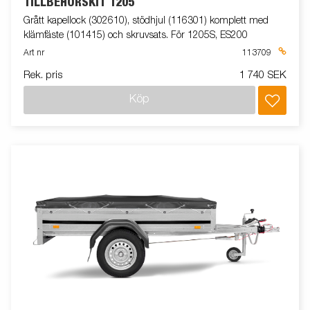
TILLBEHÖRSKIT 1205
Grått kapellock (302610), stödhjul (116301) komplett med
klämfäste (101415) och skruvsats. För 1205S, ES200
Art nr
113709
Rek. pris
1 740 SEK
Köp