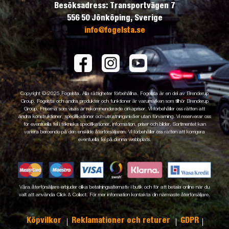
Besöksadress: Transportvägen 7
556 50 Jönköping, Sverige
info@fogelsta.se
Copyright © 2025 Fogelsta. Alla rättigheter förbehållna. Fogelsta är en del av Brenderup
Group. Fogelsta och andra produkter och funktioner är varumärken som tillhör Brenderup
Group. Priserna som visas är rekommenderade cirkapriser. Vi förbehåller oss rätten att
ändra konstruktioner, specifikationer och utrustningsnivåer utan förvarning. Vi reserverar oss
för eventuella fel i tekniska specifikationer, information, priser och bilder. Sortimentet kan
variera beroende på den enskilde återförsäljaren. Vi förbehåller oss rätten att korrigera
eventuella fel på denna webbplats.
Våra återförsäljare erbjuder olika betalningsalternativ i butik och för att betala online när du
valt att använda Click & Collect. För mer information kontakta din närmaste återförsäljare.
Köpvilkor
Reklamationer och returer
GDPR