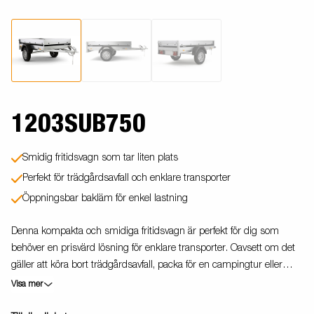
1203SUB750
Smidig fritidsvagn som tar liten plats
Perfekt för trädgårdsavfall och enklare transporter
Öppningsbar bakläm för enkel lastning
Denna kompakta och smidiga fritidsvagn är perfekt för dig som
behöver en prisvärd lösning för enklare transporter. Oavsett om det
gäller att köra bort trädgårdsavfall, packa för en campingtur eller
frakta lättare gods, är vagnen lätt att hantera och tar minimalt med
Visa mer
plats vid förvaring. Den V-formade dragstången ger stabilitet på