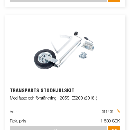
TRANSPARTS STÖDHJULSKIT
Med fäste och förstärkning 1205S, ES200 (2018-)
Art nr
311431
Rek. pris
1 530 SEK