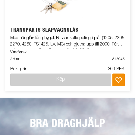
TRANSPARTS SLÄPVAGNSLÅS
Med hänglås lång bygel. Passar kulkoppling i plåt (1205, 2205,
2270, 4260, FS1425, LV, MC) och gjutna upp till 2000. För
större gjutna kulkopplingar använd 312519.
Visa fler
Art nr
313945
Rek. pris
300 SEK
Köp
BRA DRAGHJÄLP