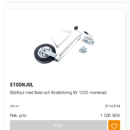
STÖDHJUL
Stödhjul med fäste och förstärkning för 1205 monterad
Art nr
311431M
Rek. pris
1 530 SEK
Köp