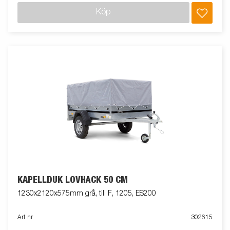
Köp
KAPELLDUK LÖVHÄCK 50 CM
1230x2120x575mm grå, till F, 1205, ES200
Art nr
302615