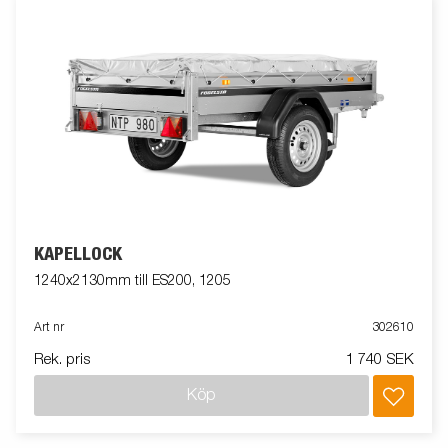
KAPELLOCK
1240x2130mm till ES200, 1205
Art nr
302610
Rek. pris
1 740 SEK
Köp