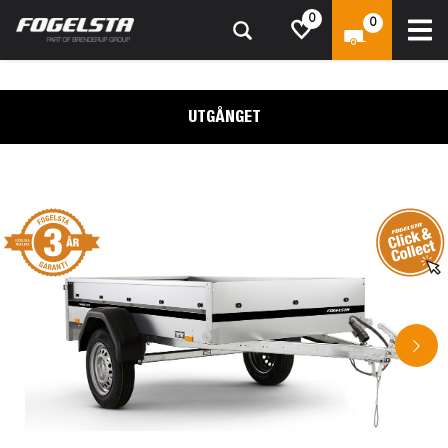
0
0
UTGÅNGET