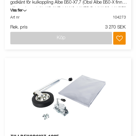
godkänt för kulkoppling Albe B50-X7,7 (Obs! Albe B50-X finns i
olika varianter.) AL-KO AK7 / AK10 / AK75/S / AK160 / AK270
Visa fler
/ AK300 / AK 75/S Knott K 7,5 / K 14 Winterhoff WW 8-C,
Art nr
104273
Monteringsbult M12 68/98mm
Rek. pris
3 270 SEK
Köp