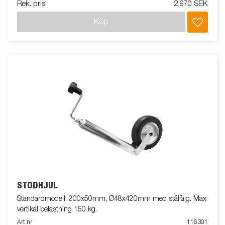
Rek. pris
2 970 SEK
Köp
STÖDHJUL
Standardmodell, 200x50mm, Ø48x420mm med stålfälg. Max
vertikal belastning 150 kg.
Art nr
116301