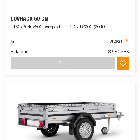
LÖVHÄCK 50 CM
1160x2040x500 komplett, till 1203, ES200 (2019-)
Art nr
312921
Rek. pris
3 580 SEK
Köp