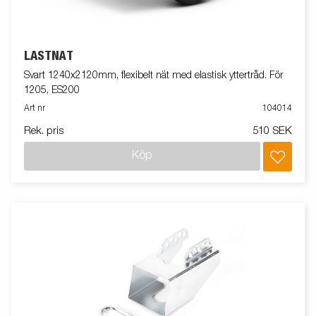
LASTNÄT
Svart 1240x2120mm, flexibelt nät med elastisk yttertråd. För
1205, ES200
Art nr
104014
Rek. pris
510 SEK
Köp