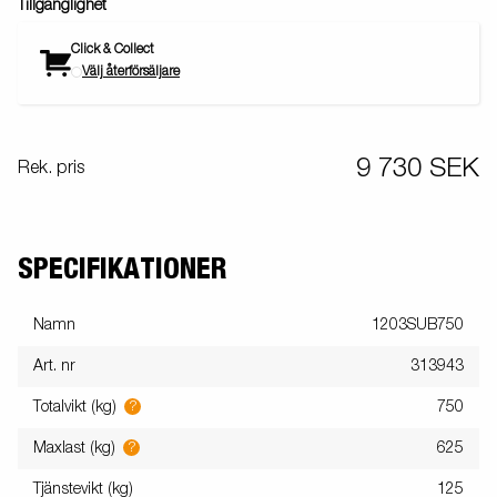
vägen, och den öppningsbara baklämmen gör lastning och lossning
Tillgänglighet
smidig. Vagnen på bilden kan vara extrautrustad.
Click & Collect
Välj återförsäljare
9 730 SEK
Rek. pris
SPECIFIKATIONER
Namn
1203SUB750
Art. nr
313943
?
Totalvikt (kg)
750
?
Maxlast (kg)
625
Tjänstevikt (kg)
125