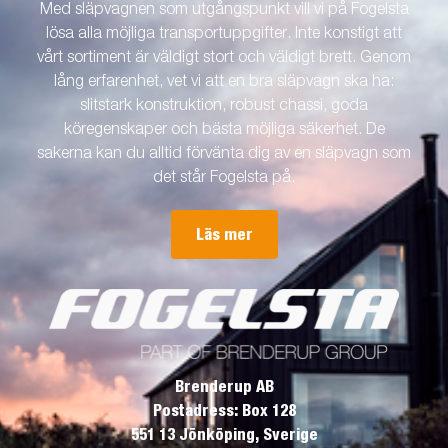
Med släpvagnen som utgångspunkt vill vi på Fogelsta
lösa alla möjliga transportuppgifter. Inte konstigt att
vårt sortiment är väldigt stort och väldigt brett. Genom
lång erfarenhet, vet vi att en bra släpvagn ska ha:
slitstark konstruktion, robust chassi, goda
köregenskaper och bästa möjliga säkerhet. De
sakerna kan du alltid förvänta dig av en släpvagn som
det står Fogelsta på.
Läs mer
Brenderup AB
Postadress: Box 128
551 13 Jönköping, Sverige