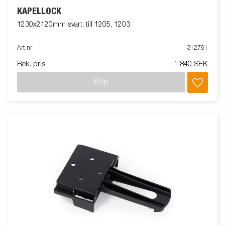
KAPELLOCK
1230x2120mm svart, till 1205, 1203
Art nr
312761
Rek. pris
1 840 SEK
Köp