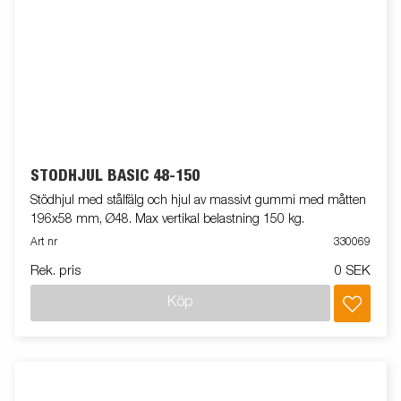
STÖDHJUL BASIC 48-150
Stödhjul med stålfälg och hjul av massivt gummi med måtten
196x58 mm, Ø48. Max vertikal belastning 150 kg.
Art nr
330069
Rek. pris
0 SEK
Köp