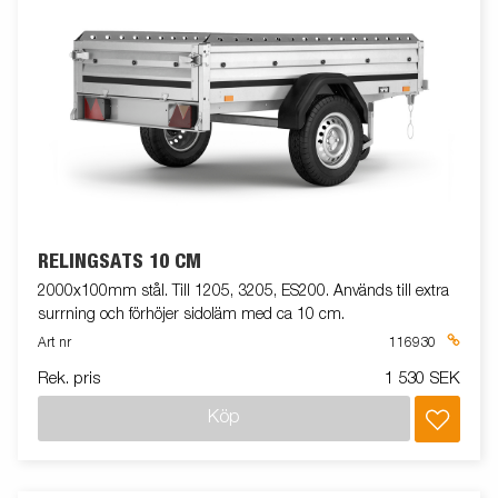
RELINGSATS 10 CM
2000x100mm stål. Till 1205, 3205, ES200. Används till extra
surrning och förhöjer sidoläm med ca 10 cm.
Art nr
116930
Rek. pris
1 530 SEK
Köp