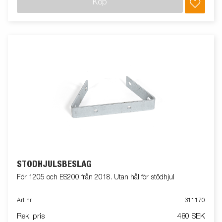
Köp
STÖDHJULSBESLAG
För 1205 och ES200 från 2018. Utan hål för stödhjul
Art nr
311170
Rek. pris
480 SEK