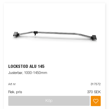
LOCKSTÖD ALU 145
Justerbar, 1000-1450mm
Art nr
317572
Rek. pris
370 SEK
Köp