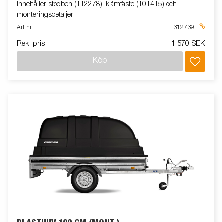
Innehåller stödben (112278), klämfäste (101415) och
monteringsdetaljer
Art nr
312739
Rek. pris
1 570 SEK
Köp