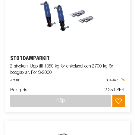
STÖTDÄMPARKIT
2 stycken. Upp till 1350 kg för enkelaxel och 2700 kg för
boogiaxlar. För S-2000
Art nr
304947
Rek. pris
2 250 SEK
Köp