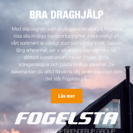
BRA DRAGHJÄLP
Med släpvagnen som utgångspunkt vill vi på Fogelsta
lösa alla möjliga transportuppgifter. Inte konstigt att
vårt sortiment är väldigt stort och väldigt brett. Genom
lång erfarenhet, vet vi att en bra släpvagn ska ha:
slitstark konstruktion, robust chassi, goda
köregenskaper och bästa möjliga säkerhet. De
sakerna kan du alltid förvänta dig av en släpvagn som
det står Fogelsta på.
Läs mer