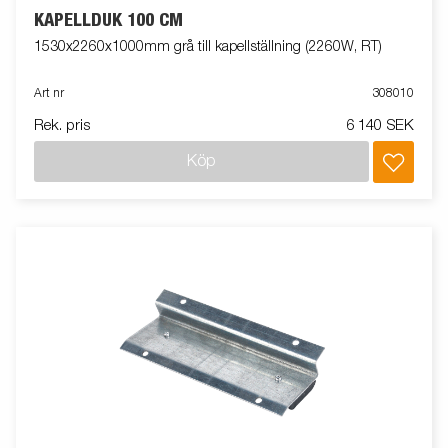
KAPELLDUK 100 CM
1530x2260x1000mm grå till kapellställning (2260W, RT)
Art nr
308010
Rek. pris
6 140 SEK
Köp