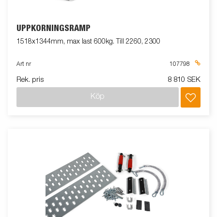
UPPKÖRNINGSRAMP
1518x1344mm, max last 600kg. Till 2260, 2300
Art nr
107798
Rek. pris
8 810 SEK
Köp