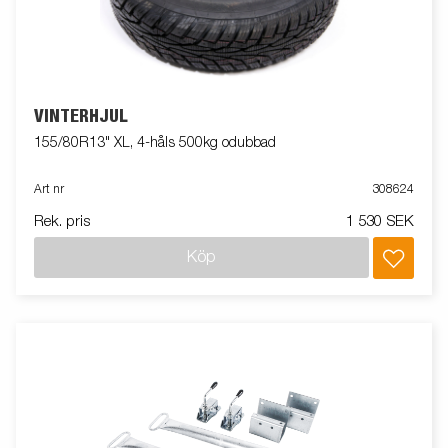
VINTERHJUL
155/80R13" XL, 4-håls 500kg odubbad
Art nr
308624
Rek. pris
1 530 SEK
Köp