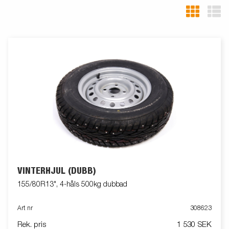
VINTERHJUL (DUBB)
155/80R13", 4-håls 500kg dubbad
Art nr
308623
Rek. pris
1 530 SEK