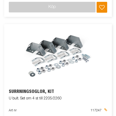
Köp
SURRNINGSÖGLOR, KIT
U bult. Set om 4 st till 2205/2260
Art nr
117247