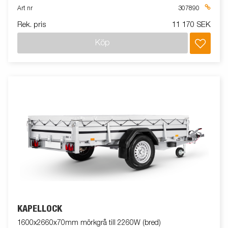
Art nr
307890
Rek. pris
11 170 SEK
Köp
KAPELLOCK
1600x2660x70mm mörkgrå till 2260W (bred)