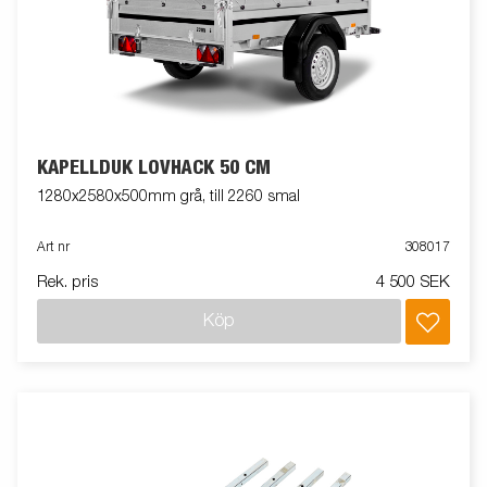
KAPELLDUK LÖVHÄCK 50 CM
1280x2580x500mm grå, till 2260 smal
Art nr
308017
Rek. pris
4 500 SEK
Köp