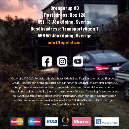
Brenderup AB
Postadress: Box 128
551 13 Jönköping, Sverige
Besöksadress: Transportvägen 7
556 50 Jönköping, Sverige
info@fogelsta.se
Copyright © 2025 Fogelsta. Alla rättigheter förbehållna. Fogelsta är en del av Brenderup
Group. Fogelsta och andra produkter och funktioner är varumärken som tillhör Brenderup
Group. Priserna som visas är rekommenderade cirkapriser. Vi förbehåller oss rätten att
ändra konstruktioner, specifikationer och utrustningsnivåer utan förvarning. Vi reserverar oss
för eventuella fel i tekniska specifikationer, information, priser och bilder. Sortimentet kan
variera beroende på den enskilde återförsäljaren. Vi förbehåller oss rätten att korrigera
eventuella fel på denna webbplats.