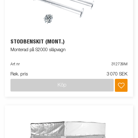
STÖDBENSKIT (MONT.)
Monterad på S2000 släpvagn
Art nr
312739M
Rek. pris
3 070 SEK
Köp