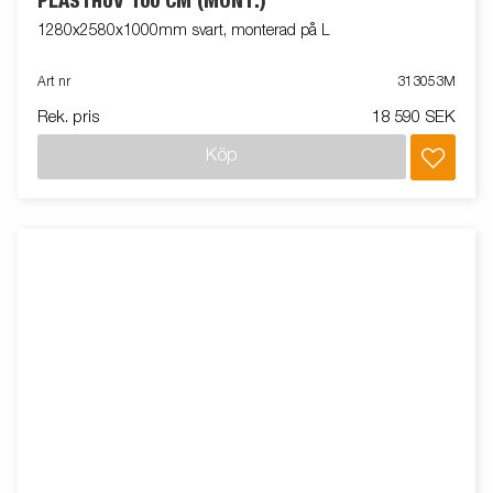
PLASTHUV 100 CM (MONT.)
1280x2580x1000mm svart, monterad på L
Art nr
313053M
Rek. pris
18 590 SEK
Köp