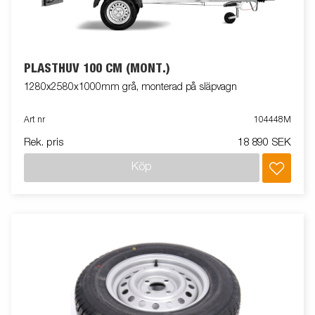
PLASTHUV 100 CM (MONT.)
1280x2580x1000mm grå, monterad på släpvagn
Art nr
104448M
Rek. pris
18 890 SEK
Köp