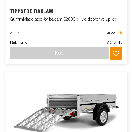
TIPPSTÖD BAKLÄM
Gummiklädd stöd för bakläm S2000 till vid tipp/drive up kit
Art nr
114088
Rek. pris
510 SEK
Köp