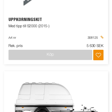
UPPKÖRNINGSKIT
Med tipp till S2000 (2015-)
Art nr
308125
Rek. pris
5 630 SEK
Köp