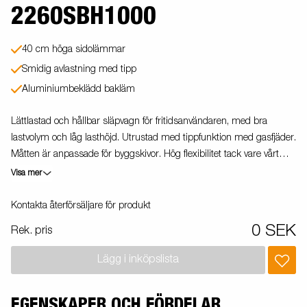
2260SBH1000
40 cm höga sidolämmar
Smidig avlastning med tipp
Aluminiumbeklädd bakläm
Lättlastad och hållbar släpvagn för fritidsanvändaren, med bra
lastvolym och låg lasthöjd. Utrustad med tippfunktion med gasfjäder.
Måtten är anpassade för byggskivor. Hög flexibilitet tack vare vårt
breda tillbehörssortiment. Vagnen på bilden kan vara extrautrustad.
Visa mer
Kontakta återförsäljare för produkt
0 SEK
Rek. pris
Lägg i inköpslista
EGENSKAPER OCH FÖRDELAR