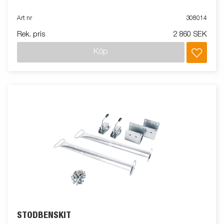
Art nr
308014
Rek. pris
2 860 SEK
Köp
STÖDBENSKIT