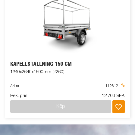
KAPELLSTÄLLNING 150 CM
1340x2640x1500mm (2260)
Art nr
112612
Rek. pris
12 700 SEK
Köp