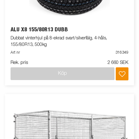
ALU X8 155/80R13 DUBB
Dubbat vinterhjul på 8-ekrad svart/silverfälg, 4-håls,
155/80R13, 500kg
Art nr
316349
Rek. pris
2 660 SEK
Köp