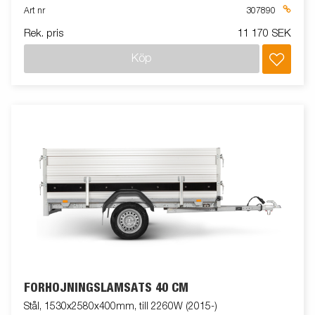
Art nr
307890
Rek. pris
11 170 SEK
Köp
FÖRHÖJNINGSLÄMSATS 40 CM
Stål, 1530x2580x400mm, till 2260W (2015-)