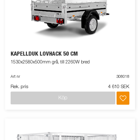
KAPELLDUK LÖVHÄCK 50 CM
1530x2580x500mm grå, till 2260W bred
Art nr
308018
Rek. pris
4 610 SEK
Köp