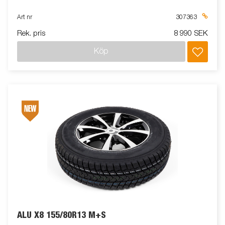
Art nr
307363
Rek. pris
8 990 SEK
Köp
ALU X8 155/80R13 M+S