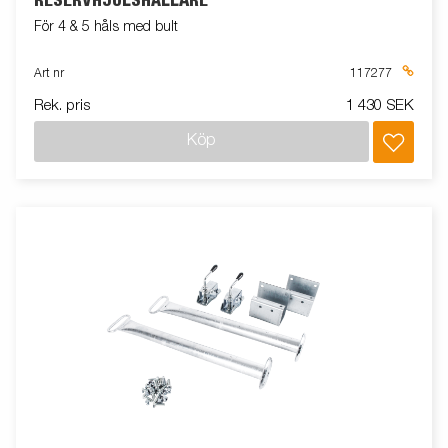
RESERVHJULSHÅLLARE
För 4 & 5 håls med bult
Art nr
117277
Rek. pris
1 430 SEK
Köp