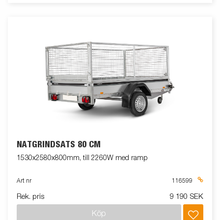
NÄTGRINDSATS 80 CM
1530x2580x800mm, till 2260W med ramp
Art nr
116599
Rek. pris
9 190 SEK
Köp