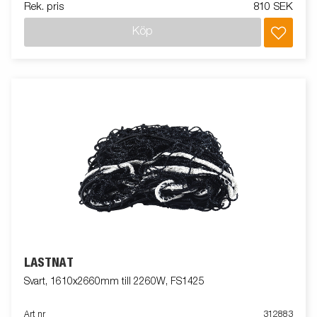
Rek. pris
810 SEK
Köp
LASTNÄT
Svart, 1610x2660mm till 2260W, FS1425
Art nr
312883