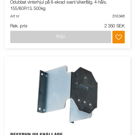
Odubbat vinterhjul på 8-ekrad svart/silverfälg, 4-håls,
155/80R13, 500kg
Art nr
316348
Rek. pris
2 350 SEK
Köp