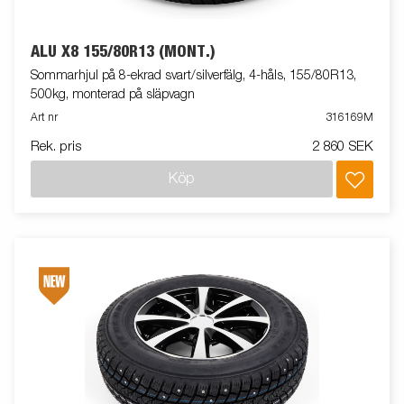
ALU X8 155/80R13 (MONT.)
Sommarhjul på 8-ekrad svart/silverfälg, 4-håls, 155/80R13,
500kg, monterad på släpvagn
Art nr
316169M
Rek. pris
2 860 SEK
Köp