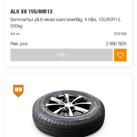
ALU X8 155/80R13
Sommarhjul på 8-ekrad svart/silverfälg, 4-håls, 155/80R13,
500kg
Art nr
316169
Rek. pris
2 860 SEK
Köp