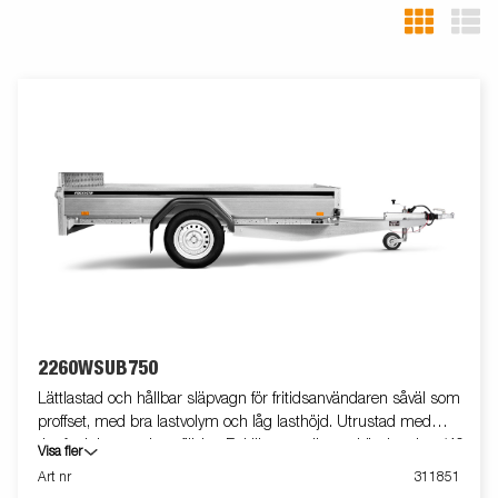
2260WSUB750
Lättlastad och hållbar släpvagn för fritidsanvändaren såväl som
proffset, med bra lastvolym och låg lasthöjd. Utrustad med
tippfunktion med gasfjäder. Baklämmen är uppkörningsbar (40
Visa fler
cm hög). Måtten är anpassade för byggskivor. Utrustad med
Art nr
311851
invändiga bindöglor. Vagnen på bilden kan vara extrautrustad.