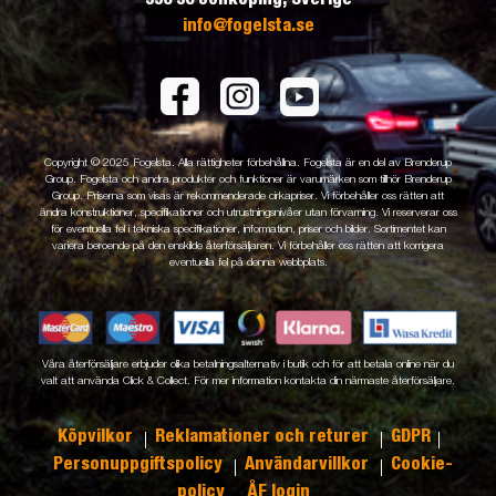
info@fogelsta.se
Copyright © 2025 Fogelsta. Alla rättigheter förbehållna. Fogelsta är en del av Brenderup
Group. Fogelsta och andra produkter och funktioner är varumärken som tillhör Brenderup
Group. Priserna som visas är rekommenderade cirkapriser. Vi förbehåller oss rätten att
ändra konstruktioner, specifikationer och utrustningsnivåer utan förvarning. Vi reserverar oss
för eventuella fel i tekniska specifikationer, information, priser och bilder. Sortimentet kan
variera beroende på den enskilde återförsäljaren. Vi förbehåller oss rätten att korrigera
eventuella fel på denna webbplats.
Våra återförsäljare erbjuder olika betalningsalternativ i butik och för att betala online när du
valt att använda Click & Collect. För mer information kontakta din närmaste återförsäljare.
Köpvilkor
Reklamationer och returer
GDPR
Personuppgiftspolicy
Användarvillkor
Cookie-
policy
ÅF login