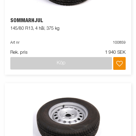
SOMMARHJUL
145/80 R13, 4 hål, 375 kg
Art nr
100859
Rek. pris
1 940 SEK
Köp