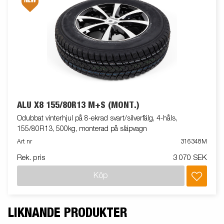
ALU X8 155/80R13 M+S (MONT.)
Odubbat vinterhjul på 8-ekrad svart/silverfälg, 4-håls,
155/80R13, 500kg, monterad på släpvagn
Art nr
316348M
Rek. pris
3 070 SEK
Köp
LIKNANDE PRODUKTER