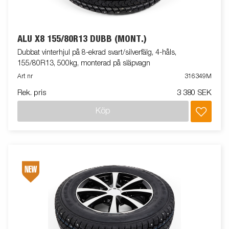
ALU X8 155/80R13 DUBB (MONT.)
Dubbat vinterhjul på 8-ekrad svart/silverfälg, 4-håls,
155/80R13, 500kg, monterad på släpvagn
Art nr
316349M
Rek. pris
3 380 SEK
Köp