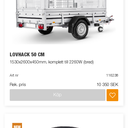
LÖVHÄCK 50 CM
1530x2600x450mm, komplett till 2260W (bred)
Art nr
116238
Rek. pris
10 350 SEK
Köp