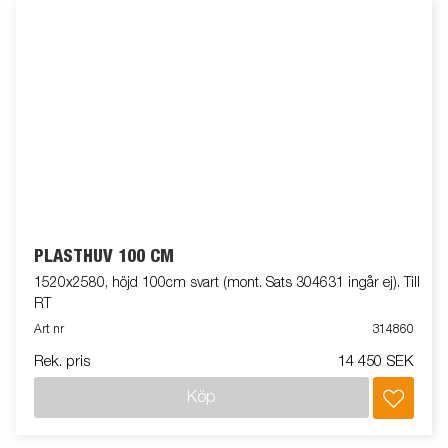
PLASTHUV 100 CM
1520x2580, höjd 100cm svart (mont. Sats 304631 ingår ej). Till
RT
Art nr
314860
Rek. pris
14 450 SEK
Köp