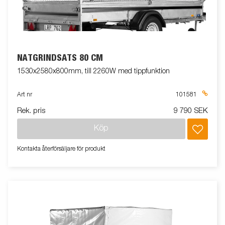
NÄTGRINDSATS 80 CM
1530x2580x800mm, till 2260W med tippfunktion
Art nr
101581
Rek. pris
9 790 SEK
Köp
Kontakta återförsäljare för produkt