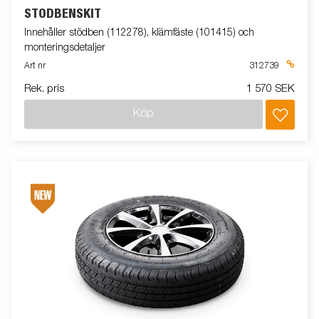
STÖDBENSKIT
Innehåller stödben (112278), klämfäste (101415) och
monteringsdetaljer
Art nr
312739
Rek. pris
1 570 SEK
Köp