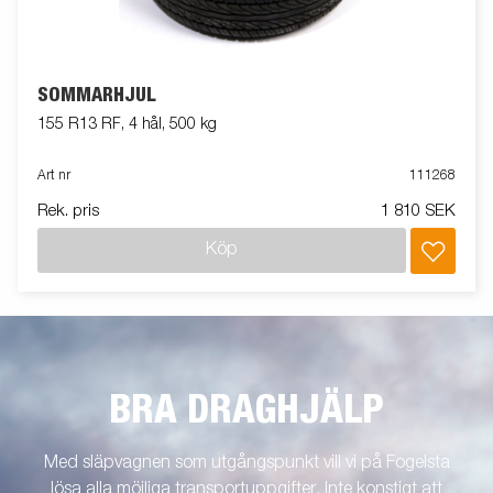
SOMMARHJUL
155 R13 RF, 4 hål, 500 kg
Art nr
111268
Rek. pris
1 810 SEK
Köp
BRA DRAGHJÄLP
Med släpvagnen som utgångspunkt vill vi på Fogelsta
lösa alla möjliga transportuppgifter. Inte konstigt att