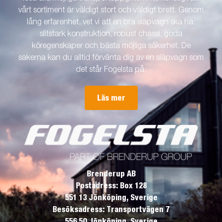
vårt sortiment är väldigt stort och väldigt brett. Genom
lång erfarenhet, vet vi att en bra släpvagn ska ha:
slitstark konstruktion, robust chassi, goda
köregenskaper och bästa möjliga säkerhet. De
sakerna kan du alltid förvänta dig av en släpvagn som
det står Fogelsta på.
Läs mer
Brenderup AB
Postadress: Box 128
551 13 Jönköping, Sverige
Besöksadress: Transportvägen 7
556 50 Jönköping, Sverige