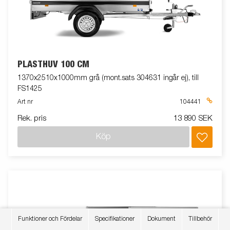
PLASTHUV 100 CM
1370x2510x1000mm grå (mont.sats 304631 ingår ej), till
FS1425
Art nr
104441
Rek. pris
13 890 SEK
Köp
Funktioner och Fördelar
Specifikationer
Dokument
Tillbehör