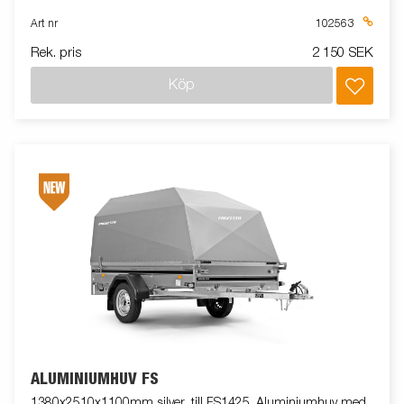
Art nr
102563
Rek. pris
2 150 SEK
Köp
ALUMINIUMHUV FS
1380x2510x1100mm silver, till FS1425. Aluminiumhuv med