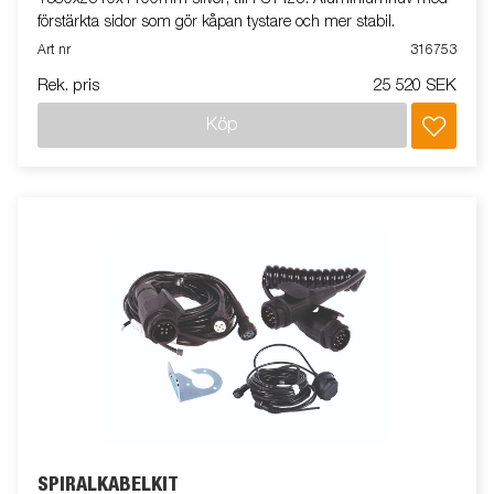
förstärkta sidor som gör kåpan tystare och mer stabil.
Art nr
316753
Rek. pris
25 520 SEK
Köp
SPIRALKABELKIT