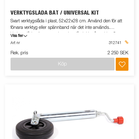
VERKTYGSLÅDA BÅT / UNIVERSAL KIT
Svart verktygslåda i plast, 52x22x28 cm. Använd den för att
förvara verktyg eller spännband när det inte används.
Verktygslådan är utrustad med ett lås inkl. två nycklar. Satsen
Visa fler
innehåller fäste och monteringssats. Båt/Snö/universal modell
Art nr
312741
Rek. pris
2 250 SEK
Köp