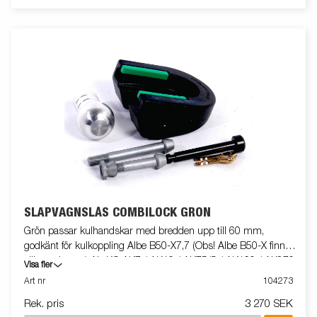
SLÄPVAGNSLÅS COMBILOCK GRÖN
Grön passar kulhandskar med bredden upp till 60 mm,
godkänt för kulkoppling Albe B50-X7,7 (Obs! Albe B50-X finns i
olika varianter.) AL-KO AK7 / AK10 / AK75/S / AK160 / AK270
Visa fler
/ AK300 / AK 75/S Knott K 7,5 / K 14 Winterhoff WW 8-C,
Art nr
104273
Monteringsbult M12 68/98mm
Rek. pris
3 270 SEK