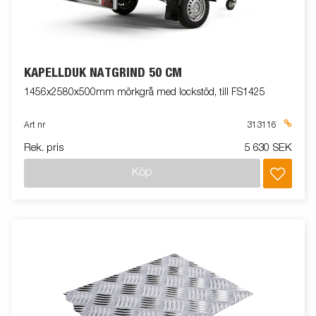
KAPELLDUK NÄTGRIND 50 CM
1456x2580x500mm mörkgrå med lockstöd, till FS1425
Art nr
313116
Rek. pris
5 630 SEK
Köp