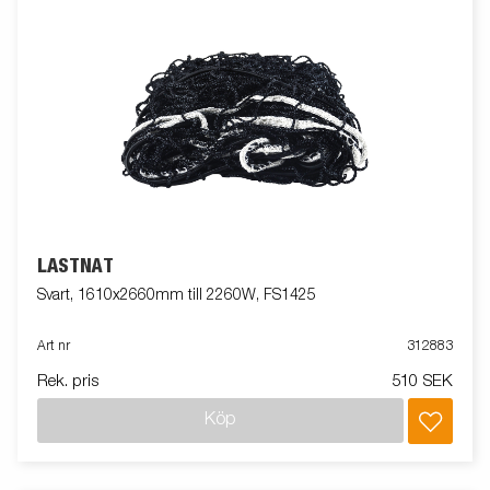
LASTNÄT
Svart, 1610x2660mm till 2260W, FS1425
Art nr
312883
Rek. pris
510 SEK
Köp