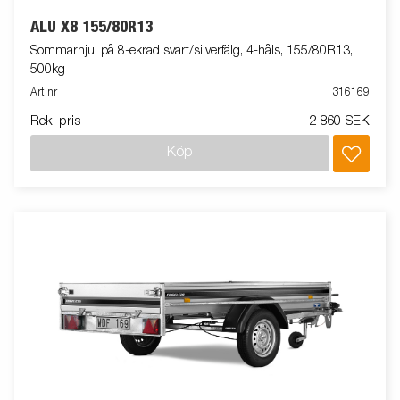
ALU X8 155/80R13
Sommarhjul på 8-ekrad svart/silverfälg, 4-håls, 155/80R13,
500kg
Art nr
316169
Rek. pris
2 860 SEK
Köp