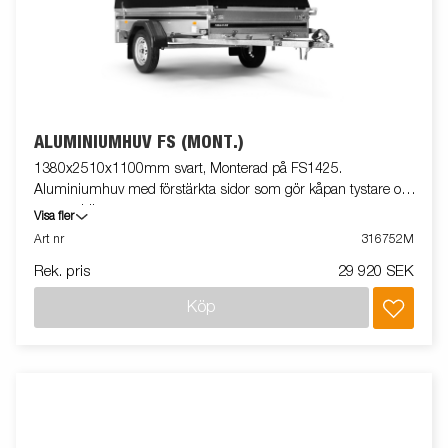
ALUMINIUMHUV FS (MONT.)
1380x2510x1100mm svart, Monterad på FS1425.
Aluminiumhuv med förstärkta sidor som gör kåpan tystare och
mer stabil.
Visa fler
Art nr
316752M
Rek. pris
29 920 SEK
Köp