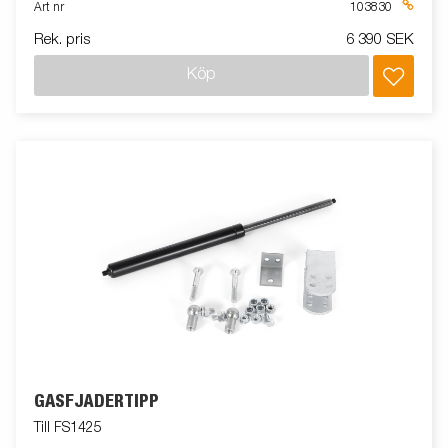
Art nr
103830
Rek. pris
6 390 SEK
Köp
GASFJÄDERTIPP
Till FS1425