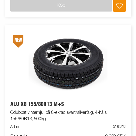
Köp
ALU X8 155/80R13 M+S
Odubbat vinterhjul på 8-ekrad svart/silverfälg, 4-håls,
155/80R13, 500kg
Art nr
316348