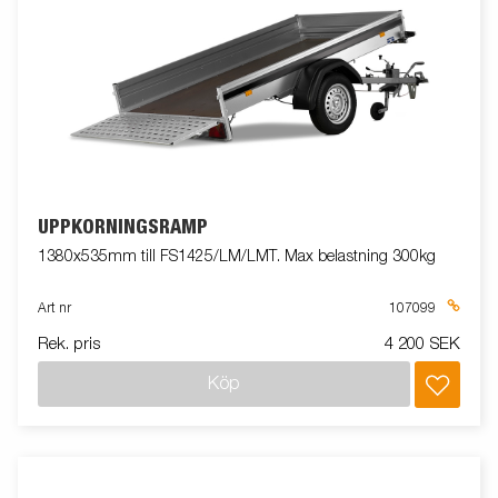
UPPKÖRNINGSRAMP
1380x535mm till FS1425/LM/LMT. Max belastning 300kg
Art nr
107099
Rek. pris
4 200 SEK
Köp