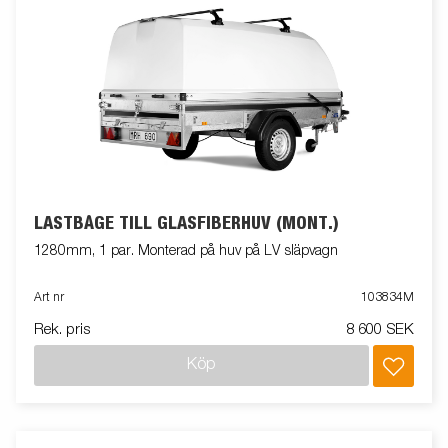
LASTBÅGE TILL GLASFIBERHUV (MONT.)
1280mm, 1 par. Monterad på huv på LV släpvagn
Art nr
103834M
Rek. pris
8 600 SEK
Köp