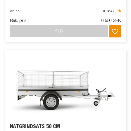
Art nr
103847
Rek. pris
6 550 SEK
Köp
NÄTGRINDSATS 50 CM