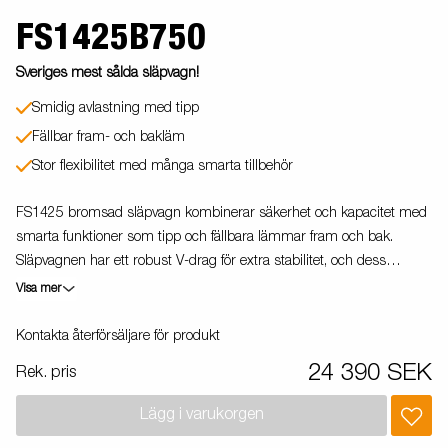
FS1425B750
Sveriges mest sålda släpvagn!
Smidig avlastning med tipp
Fällbar fram- och bakläm
Stor flexibilitet med många smarta tillbehör
FS1425 bromsad släpvagn kombinerar säkerhet och kapacitet med
smarta funktioner som tipp och fällbara lämmar fram och bak.
Släpvagnen har ett robust V-drag för extra stabilitet, och dess
elsystem är skyddat i chassit för att minska risken för skador. Den
Visa mer
bromsade modellen passar perfekt för tyngre laster och längre
körningar. Med bindöglor på insidan, kraftiga lämlås och ett rejält
Kontakta återförsäljare för produkt
björkgolv, är den byggd för att hålla. Idealisk för villaägare som
24 390 SEK
Rek. pris
behöver en pålitlig transportlösning. Vagnen på bilden kan vara
extrautrustad.
Lägg i varukorgen