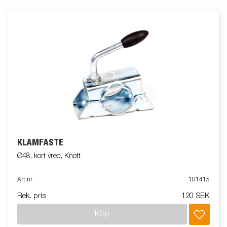
KLÄMFÄSTE
Ø48, kort vred, Knott
Art nr
101415
Rek. pris
120 SEK
Köp