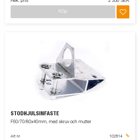
Rek. pris
2 350 SEK
Köp
STÖDHJULSINFÄSTE
F60/70/80x40mm, med skruv och mutter
Art nr
102814