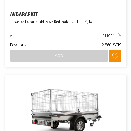
AVBÄRARKIT
1 par, avbärare inklusive fästmaterial. Till FS, M
Art nr
311004
Rek. pris
2 560 SEK
Köp