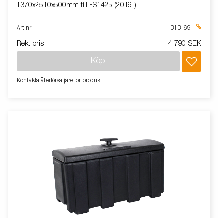
1370x2510x500mm till FS1425 (2019-)
Art nr
313169
Rek. pris
4 790 SEK
Köp
Kontakta återförsäljare för produkt