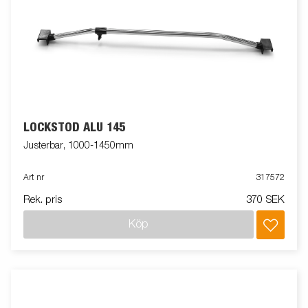
LOCKSTÖD ALU 145
Justerbar, 1000-1450mm
Art nr
317572
Rek. pris
370 SEK
Köp