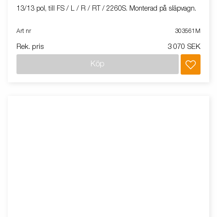
13/13 pol, till FS / L / R / RT / 2260S. Monterad på släpvagn.
Art nr
303561M
Rek. pris
3 070 SEK
Köp