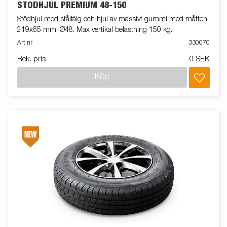
STÖDHJUL PREMIUM 48-150
Stödhjul med stålfälg och hjul av massivt gummi med måtten
219x65 mm, Ø48. Max vertikal belastning 150 kg.
Art nr
330070
Rek. pris
0 SEK
Köp