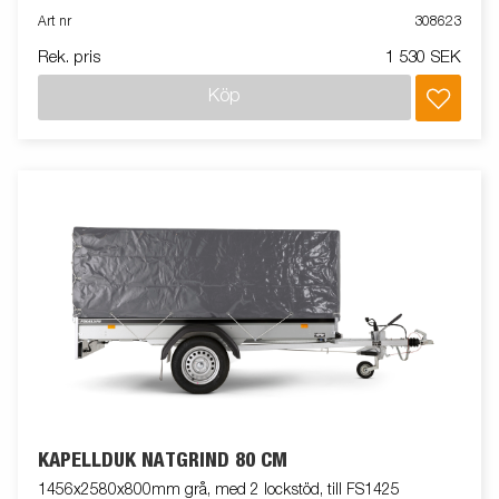
Art nr
308623
Rek. pris
1 530 SEK
Köp
KAPELLDUK NÄTGRIND 80 CM
1456x2580x800mm grå, med 2 lockstöd, till FS1425