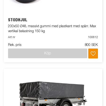
STÖDHJUL
200x50 Ø48, massivt gummi med plastkant med spärr. Max
vertikal belastning 150 kg
Art nr
100612
Rek. pris
800 SEK
Köp