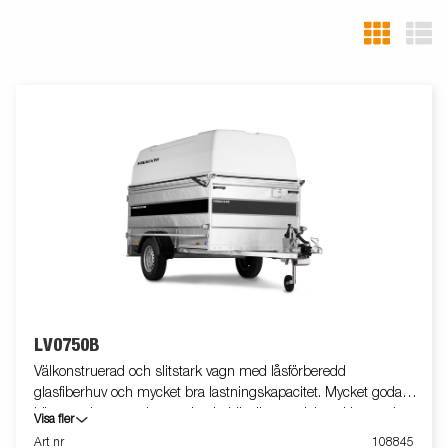
LV0750B
Välkonstruerad och slitstark vagn med låsförberedd
glasfiberhuv och mycket bra lastningskapacitet. Mycket goda
köregenskaper tack vare den behändiga storleken. Utrustade
Visa fler
med 80 cm höga lämmar, stödhjul och sidohängd bakdörr.
Art nr
108845