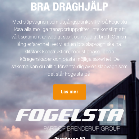
BRA DRAGHJÄLP
Med släpvagnen som utgångspunkt vill vi på Fogelsta
lösa alla möjliga transportuppgifter. Inte konstigt att
vårt sortiment är väldigt stort och väldigt brett. Genom
lång erfarenhet, vet vi att en bra släpvagn ska ha:
slitstark konstruktion, robust chassi, goda
köregenskaper och bästa möjliga säkerhet. De
sakerna kan du alltid förvänta dig av en släpvagn som
det står Fogelsta på.
Läs mer