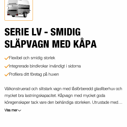
SERIE LV - SMIDIG
SLÄPVAGN MED KÅPA
Flexibel och smidig storlek
Integrerade bindkrokar invändigt i sidorna
Profilera ditt företag på huven
Välkonstruerad och slitstark vagn med låsförberedd glasfiberhuv och
mycket bra lastningskapacitet. Kåpvagn med mycket goda
köregenskaper tack vare den behändiga storleken. Utrustade med
80 cm höga lämmar, stödhjul och sidohängd bakdörr.
Visa mer
Glasfiberhuven är 65 cm hög. Vagnen på bilden kan vara
extrautrustad.