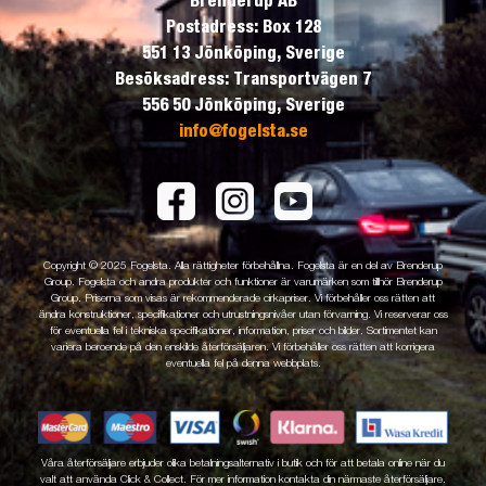
Brenderup AB
Postadress: Box 128
551 13 Jönköping, Sverige
Besöksadress: Transportvägen 7
556 50 Jönköping, Sverige
info@fogelsta.se
Copyright © 2025 Fogelsta. Alla rättigheter förbehållna. Fogelsta är en del av Brenderup
Group. Fogelsta och andra produkter och funktioner är varumärken som tillhör Brenderup
Group. Priserna som visas är rekommenderade cirkapriser. Vi förbehåller oss rätten att
ändra konstruktioner, specifikationer och utrustningsnivåer utan förvarning. Vi reserverar oss
för eventuella fel i tekniska specifikationer, information, priser och bilder. Sortimentet kan
variera beroende på den enskilde återförsäljaren. Vi förbehåller oss rätten att korrigera
eventuella fel på denna webbplats.
Våra återförsäljare erbjuder olika betalningsalternativ i butik och för att betala online när du
valt att använda Click & Collect. För mer information kontakta din närmaste återförsäljare.