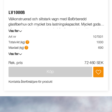
LV1000B
Välkonstruerad och slitstark vagn med låsförberedd
glasfiberhuv och mycket bra lastningskapacitet. Mycket goda
köregenskaper tack vare den behändiga storleken. Utrustade
Visa fler
med 80 cm höga lämmar, stödhjul och sidohängd bakdörr.
Art nr
107001
Den 65 cm höga glasfiberhuven går att få profilerad mot en
?
Totalvikt (kg)
1000
extra kostnad. Vagnen på bilden kan vara extrautrustad.
?
Maxlast (kg)
690
Visa fler
Rek. pris
72 460 SEK
Köp
Kontakta återförsäljare för produkt