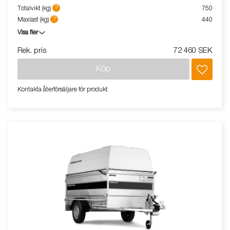
Vagnen på bilden kan vara extrautrustad.
?
Totalvikt (kg)
750
?
Maxlast (kg)
440
Visa fler
Rek. pris
72 460 SEK
Köp
Kontakta återförsäljare för produkt