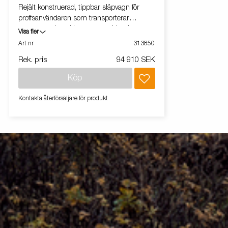
Rejält konstruerad, tippbar släpvagn för
proffsanvändaren som transporterar
entreprenadmaskiner, cementblandare,
Visa fler
trädgårdsmaskiner och liknande. Bakläm
Art nr
313850
med uppkörningsramp, infällda bindöglor
Rek. pris
94 910 SEK
och vinschstativ är standard. Vagnen på
bilden kan vara extrautrustad.
Köp
Kontakta återförsäljare för produkt