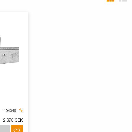
104049
2 870 SEK