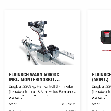
ELVINSCH WARN 5000DC
ELVINSC
INKL. MONTERINGSKIT
(MONT.)
(MONT.)
Dragkraft 2268kg, Fjärrkontroll 3,7 m kabel
Dragkraft 22
(inkluderad). Lina 18,3 m. Motor: Permanent
(inkluderad)
magnet. Broms: Dynamisk och mekanisk.
magnet. Bro
Visa fler
Visa fler
Volt: 12 volt DC. Koppling (frikoppling): Via
Volt: 12 volt
Art nr
312765M
Art nr
spak. Trumdiameter: 7.62 cm. Växellåda: 3
spak. Trumdi