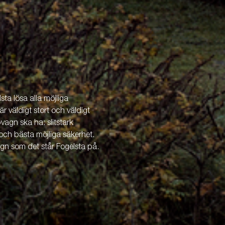
ta lösa alla möjliga
är väldigt stort och väldigt
vagn ska ha: slitstark
och bästa möjliga säkerhet.
agn som det står Fogelsta på.