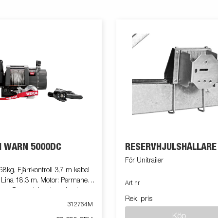
H WARN 5000DC
RESERVHJULSHÅLLARE
För Unitrailer
68kg, Fjärrkontroll 3,7 m kabel
. Lina 18,3 m. Motor: Permanent
Art nr
ms: Dynamisk och mekanisk.
Rek. pris
 DC. Koppling (frikoppling): Via
312764M
ameter: 7.62 cm. Växellåda: 3
Köp