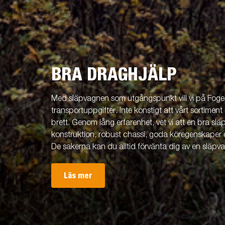
BRA DRAGHJÄLP
Med släpvagnen som utgångspunkt vill vi på Fogels
transportuppgifter. Inte konstigt att vårt sortiment 
brett. Genom lång erfarenhet, vet vi att en bra släp
konstruktion, robust chassi, goda köregenskaper 
De sakerna kan du alltid förvänta dig av en släpv
Läs mer