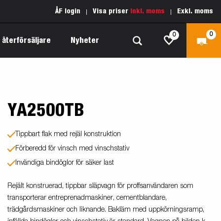
ÅF login
Visa priser
Inkl. moms
Exkl. moms
0
0
 återförsäljare
Nyheter
YA2500TB
Produktguide Allround
Reservdelar
Inredda släpvagnar
Produktguide Båt
Kärnvärden
Fogelsta 1205 Limited Edition
Tippbart flak med rejäl konstruktion
 om
Produktguide Fordonstransport
Vår garantipolicy
Förberedd för vinsch med vinschstativ
apell
äp
Invändiga bindöglor för säker last
Produktguide Proffs
Reservdelssök
Produktguide Vattensport
Rejält konstruerad, tippbar släpvagn för proffsanvändaren som
transporterar entreprenadmaskiner, cementblandare,
Produktguide Entreprenad
trädgårdsmaskiner och liknande. Bakläm med uppkörningsramp,