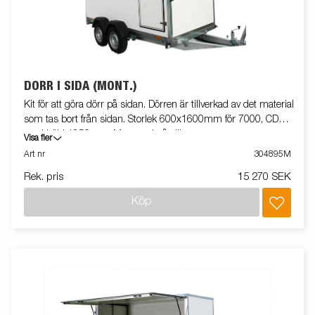
DÖRR I SIDA (MONT.)
Kit för att göra dörr på sidan. Dörren är tillverkad av det material
som tas bort från sidan. Storlek 600x1600mm för 7000, CD
med höjd 1850mm. Monterad på släpvagn
Visa fler
Art nr
304895M
Rek. pris
15 270 SEK
Köp