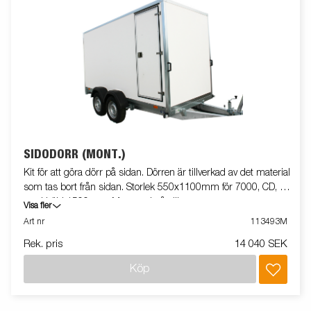
SIDODÖRR (MONT.)
Kit för att göra dörr på sidan. Dörren är tillverkad av det material
som tas bort från sidan. Storlek 550x1100mm för 7000, CD, CE
med höjd 1500mm. Monterad på släpvagn
Visa fler
Art nr
113493M
Rek. pris
14 040 SEK
Köp