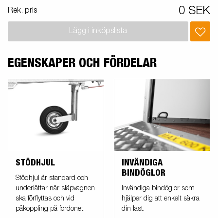
0 SEK
Rek. pris
Lägg i inköpslista
EGENSKAPER OCH FÖRDELAR
STÖDHJUL
INVÄNDIGA
BINDÖGLOR
Stödhjul är standard och
underlättar när släpvagnen
Invändiga bindöglor som
ska förflyttas och vid
hjälper dig att enkelt säkra
påkoppling på fordonet.
din last.