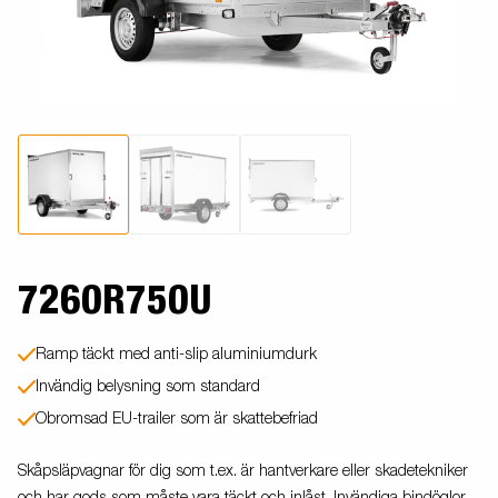
7260R750U
Ramp täckt med anti-slip aluminiumdurk
Invändig belysning som standard
Obromsad EU-trailer som är skattebefriad
Skåpsläpvagnar för dig som t.ex. är hantverkare eller skadetekniker
och har gods som måste vara täckt och inlåst. Invändiga bindöglor