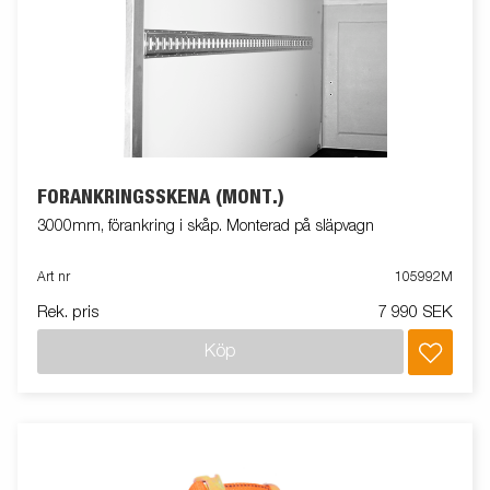
FÖRANKRINGSSKENA (MONT.)
3000mm, förankring i skåp. Monterad på släpvagn
Art nr
105992M
Rek. pris
7 990 SEK
Köp