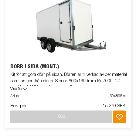
DÖRR I SIDA (MONT.)
Kit för att göra dörr på sidan. Dörren är tillverkad av det material
som tas bort från sidan. Storlek 600x1600mm för 7000, CD
med höjd 1850mm. Monterad på släpvagn
Visa fler
Art nr
304895M
Rek. pris
15 270 SEK
Köp