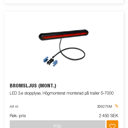
BROMSLJUS (MONT.)
LED 3.e stopplyse, Högmonterat monterad på trailer S-7000
Art nr
309275M
Rek. pris
2 450 SEK
Köp