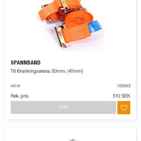
SPÄNNBAND
Till förankringsskena. 50mm, (45mm)
Art nr
105993
Rek. pris
510 SEK
Köp