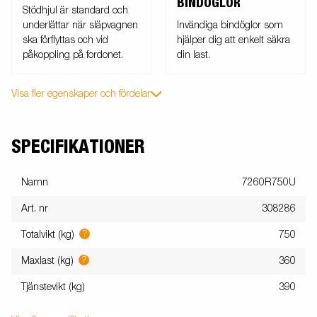
BINDÖGLOR
Stödhjul är standard och
underlättar när släpvagnen
Invändiga bindöglor som
ska förflyttas och vid
hjälper dig att enkelt säkra
påkoppling på fordonet.
din last.
Visa fler egenskaper och fördelar
SPECIFIKATIONER
Namn
7260R750U
Art. nr
308286
?
Totalvikt (kg)
750
?
Maxlast (kg)
360
Tjänstevikt (kg)
390