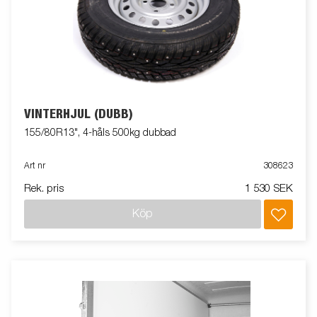
VINTERHJUL (DUBB)
155/80R13", 4-håls 500kg dubbad
Art nr
308623
Rek. pris
1 530 SEK
Köp