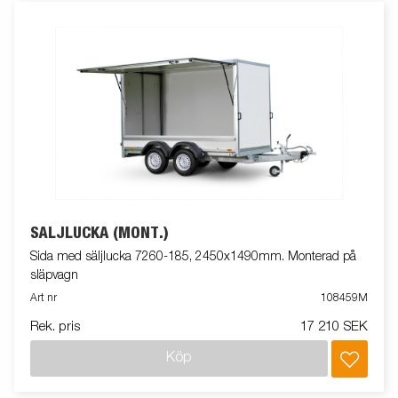
SÄLJLUCKA (MONT.)
Sida med säljlucka 7260-185, 2450x1490mm. Monterad på
släpvagn
Art nr
108459M
Rek. pris
17 210 SEK
Köp