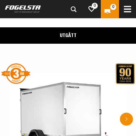
0
0
UTGÅTT