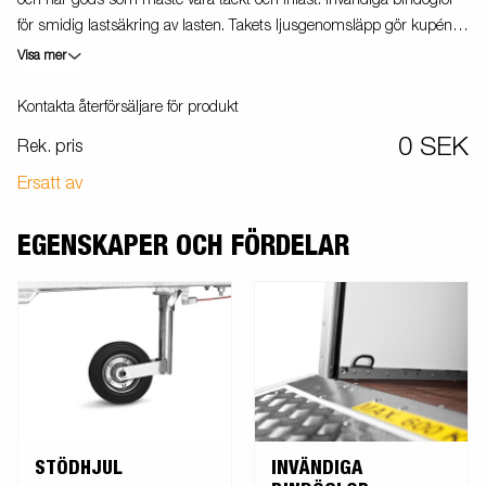
för smidig lastsäkring av lasten. Takets ljusgenomsläpp gör kupén
mycket ljus. Vi erbjuder även profilering, perfekt för dig som vill
Visa mer
profilera din verksamhet när du är ute på vägarna. Stort
tillbehörsprogram Vagnen på bilden kan vara extrautrustad.
Kontakta återförsäljare för produkt
0 SEK
Rek. pris
Ersatt av
EGENSKAPER OCH FÖRDELAR
STÖDHJUL
INVÄNDIGA