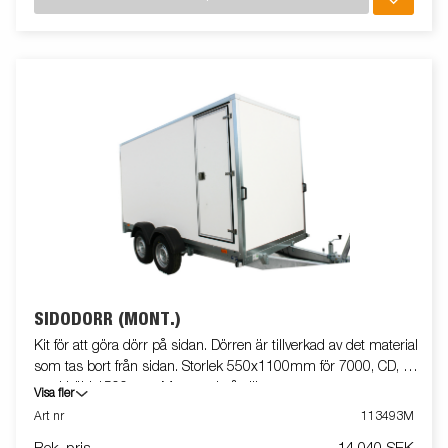
SIDODÖRR (MONT.)
Kit för att göra dörr på sidan. Dörren är tillverkad av det material
som tas bort från sidan. Storlek 550x1100mm för 7000, CD, CE
med höjd 1500mm. Monterad på släpvagn
Visa fler
Art nr
113493M