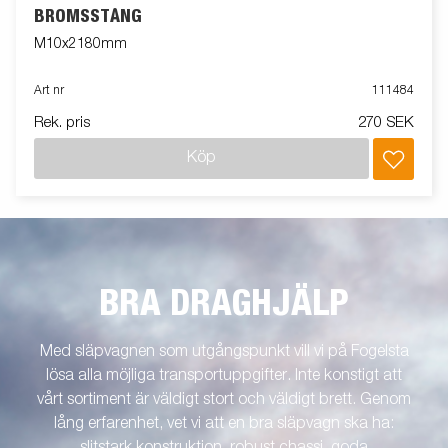
BROMSSTÅNG
M10x2180mm
Art nr
111484
Rek. pris
270 SEK
Köp
BRA DRAGHJÄLP
Med släpvagnen som utgångspunkt vill vi på Fogelsta
lösa alla möjliga transportuppgifter. Inte konstigt att
vårt sortiment är väldigt stort och väldigt brett. Genom
lång erfarenhet, vet vi att en bra släpvagn ska ha: