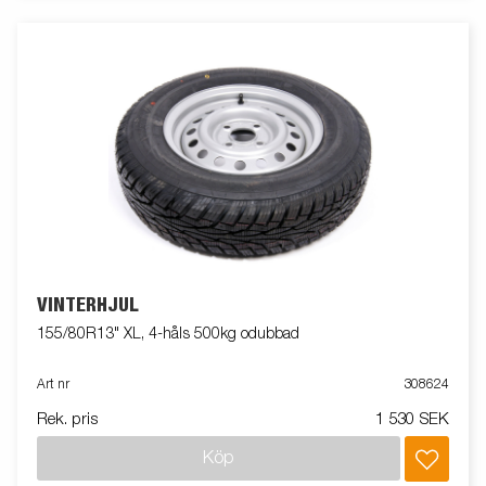
VINTERHJUL
155/80R13" XL, 4-håls 500kg odubbad
Art nr
308624
Rek. pris
1 530 SEK
Köp