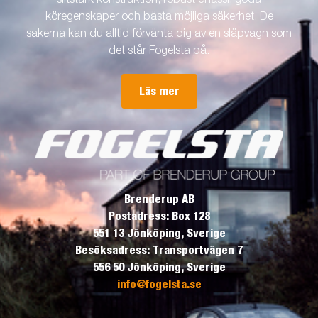
slitstark konstruktion, robust chassi, goda
köregenskaper och bästa möjliga säkerhet. De
sakerna kan du alltid förvänta dig av en släpvagn som
det står Fogelsta på.
Läs mer
Brenderup AB
Postadress: Box 128
551 13 Jönköping, Sverige
Besöksadress: Transportvägen 7
556 50 Jönköping, Sverige
info@fogelsta.se