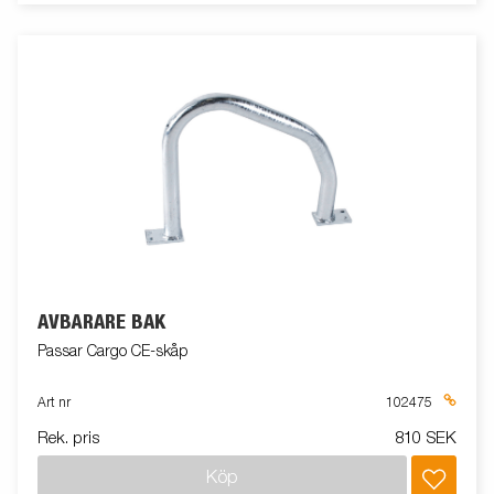
AVBÄRARE BAK
Passar Cargo CE-skåp
Art nr
102475
Rek. pris
810 SEK
Köp