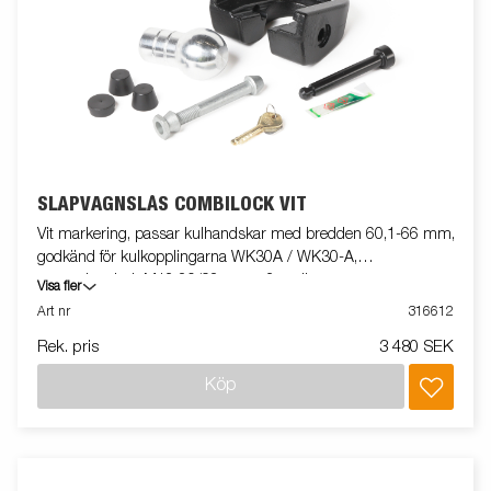
SLÄPVAGNSLÅS COMBILOCK VIT
Vit markering, passar kulhandskar med bredden 60,1-66 mm,
godkänd för kulkopplingarna WK30A / WK30-A,
monteringsbult M12 80/98mm + 2 st distanser.
Visa fler
Art nr
316612
Rek. pris
3 480 SEK
Köp