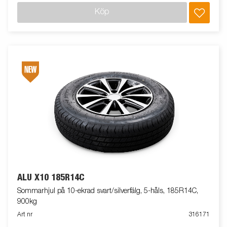
Köp
ALU X10 185R14C
Sommarhjul på 10-ekrad svart/silverfälg, 5-håls, 185R14C,
900kg
Art nr
316171