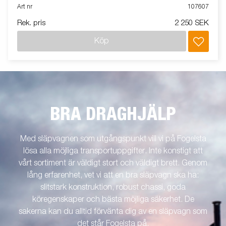
Art nr
107607
Rek. pris
2 250 SEK
Köp
BRA DRAGHJÄLP
Med släpvagnen som utgångspunkt vill vi på Fogelsta
lösa alla möjliga transportuppgifter. Inte konstigt att
vårt sortiment är väldigt stort och väldigt brett. Genom
lång erfarenhet, vet vi att en bra släpvagn ska ha:
slitstark konstruktion, robust chassi, goda
köregenskaper och bästa möjliga säkerhet. De
sakerna kan du alltid förvänta dig av en släpvagn som
det står Fogelsta på.