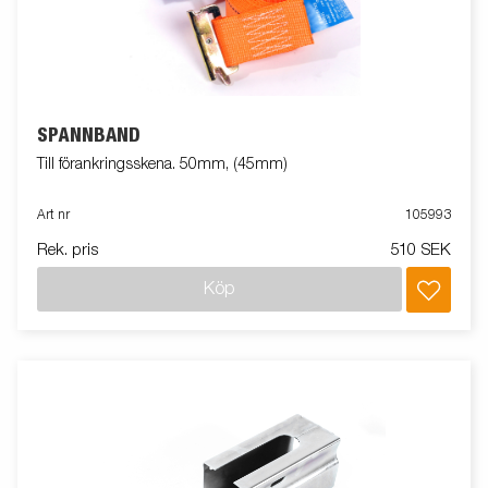
SPÄNNBAND
Till förankringsskena. 50mm, (45mm)
Art nr
105993
Rek. pris
510 SEK
Köp