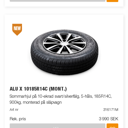
ALU X 10185R14C (MONT.)
Sommarhjul på 10-ekrad svart/silverfälg, 5-håls, 185R14C,
900kg, monterad på släpvagn
Art nr
316171M
Rek. pris
3 990 SEK