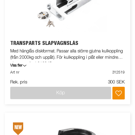
TRANSPARTS SLÄPVAGNSLÅS
Med hänglås diskformat. Passar alla större gjutna kulkoppling
(från 2000kg och uppåt). För kulkoppling i plåt eller mindre
gjutna använd 313945
Visa fler
Art nr
312519
Rek. pris
300 SEK
Köp