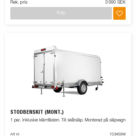
Rek. pris
3 990 SEK
Köp
STÖDBENSKIT (MONT.)
1 par, inklusive klämfästen. Till skåtsläp. Monterad på släpvagn
Art nr
103459M