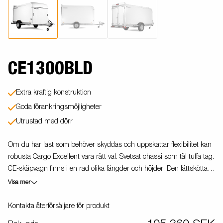
CE1300BLD
Extra kraftig konstruktion
Goda förankringsmöjligheter
Utrustad med dörr
Om du har last som behöver skyddas och uppskattar flexibilitet kan
robusta Cargo Excellent vara rätt val. Svetsat chassi som tål tuffa tag.
CE-skåpvagn finns i en rad olika längder och höjder. Den lättskötta
glasfiberytan på sidorna ger dessutom bra möjligheter till profilering.
Visa mer
Bromsljuset är högt placerat för ökad trafiksäkerhet. Invändigt har
man goda förankringsmöjligheter, skåpvagnen är utrustad med anti-
Kontakta återförsäljare för produkt
slip golv för att underlätta vid i- och ur-lastning. Vagnen på bilden