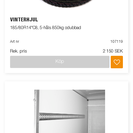
VINTERHJUL
185/80R14"C8, 5-håls 850kg odubbad
Art nr
107119
Rek. pris
2 150 SEK
Köp