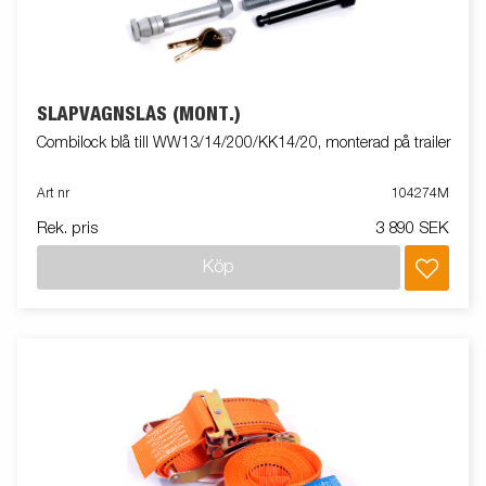
SLÄPVAGNSLÅS (MONT.)
Combilock blå till WW13/14/200/KK14/20, monterad på trailer
Art nr
104274M
Rek. pris
3 890 SEK
Köp