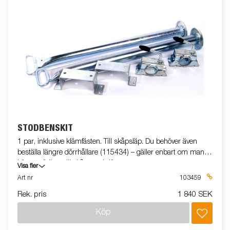
STÖDBENSKIT
1 par, inklusive klämfästen. Till skåpsläp. Du behöver även
beställa längre dörrhållare (115434) – gäller enbart om man
köper stödben till skåp med dörrar.
Visa fler
Art nr
103459
Rek. pris
1 840 SEK
Köp