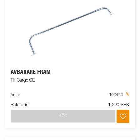
AVBÄRARE FRAM
Till Cargo CE
Art nr
102473
Rek. pris
1 220 SEK
Köp