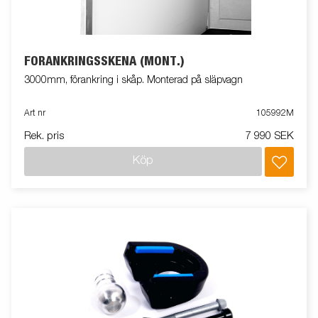
FÖRANKRINGSSKENA (MONT.)
3000mm, förankring i skåp. Monterad på släpvagn
Art nr
105992M
Rek. pris
7 990 SEK
Köp