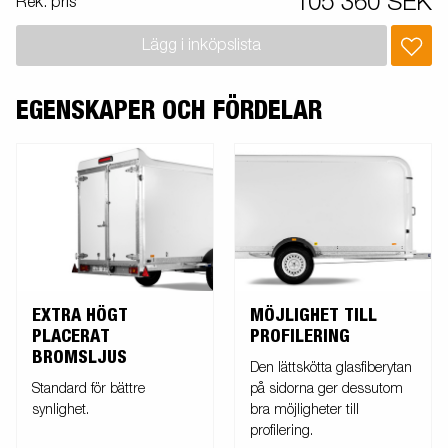
105 360 SEK
Rek. pris
kan vara extrautrustad.
Lägg i inköpslista
EGENSKAPER OCH FÖRDELAR
EXTRA HÖGT
MÖJLIGHET TILL
PLACERAT
PROFILERING
BROMSLJUS
Den lättskötta glasfiberytan
Standard för bättre
på sidorna ger dessutom
synlighet.
bra möjligheter till
profilering.