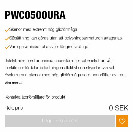
PWC0500URA
Skenor med extremt hög glidförmåga
Sjösättning kan göras utan att belysningsarmaturen avlägsnas
Varmgalvaniserat chassi för längre livslängd
Jetskitrailer med anpassad chassiform för vattenskotrar, vår
jetskitrailer fördelar belastningen effektivt och skyddar skrovet.
System med skenor med hög glidförmåga som underlättar av- och
pålastning av din vattenskoter. Vagnen på bilden kan vara
Visa mer
extrautrustad.
Kontakta återförsäljare för produkt
0 SEK
Rek. pris
Lägg i inköpslista