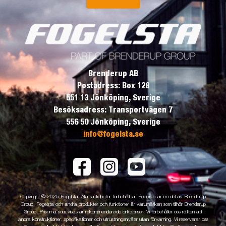
Brenderup AB
Postadress: Box 128
551 13 Jönköping, Sverige
Besöksadress: Transportvägen 7
556 50 Jönköping, Sverige
info@fogelsta.se
Copyright © 2025 Fogelsta. Alla rättigheter förbehållna. Fogelsta är en del av Brenderup
Group. Fogelsta och andra produkter och funktioner är varumärken som tillhör Brenderup
Group. Priserna som visas är rekommenderade cirkapriser. Vi förbehåller oss rätten att
ändra konstruktioner, specifikationer och utrustningsnivåer utan förvarning. Vi reserverar oss