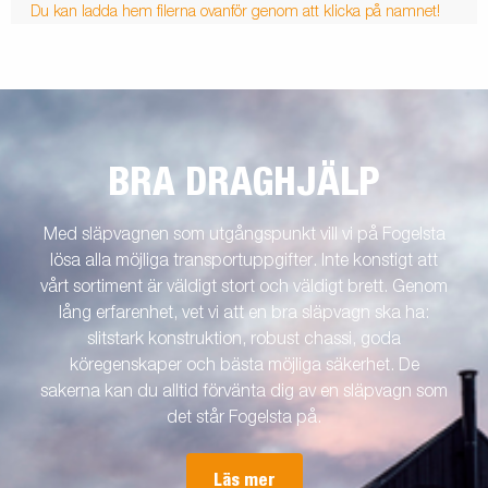
Du kan ladda hem filerna ovanför genom att klicka på namnet!
BRA DRAGHJÄLP
Med släpvagnen som utgångspunkt vill vi på Fogelsta
lösa alla möjliga transportuppgifter. Inte konstigt att
vårt sortiment är väldigt stort och väldigt brett. Genom
lång erfarenhet, vet vi att en bra släpvagn ska ha:
slitstark konstruktion, robust chassi, goda
köregenskaper och bästa möjliga säkerhet. De
sakerna kan du alltid förvänta dig av en släpvagn som
det står Fogelsta på.
Läs mer