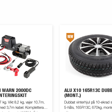
H WARN 2000DC
ALU X10 165R13C DUB
ONTERINGSKIT
(MONT.)
 kg. Vikt 8,2 kg, vajer 10,7m,
Dubbat vinterhjul på 10-ekrad sv
l med 3,7m kabel. Komplettera
5-håls, 165R13C, 670kg, mont