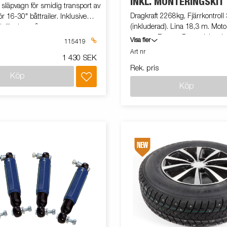
INKL. MONTERINGSKIT
släpvagn för smidig transport av
Dragkraft 2268kg, Fjärrkontroll
ör 16-30" båttrailer. Inklusive
(inkluderad). Lina 18,3 m. Mot
t för dragstång.
magnet. Broms: Dynamisk och
Visa fler
115419
Volt: 12 volt DC. Koppling (frikop
Art nr
1 430 SEK
spak. Trumdiameter: 7.62 cm. V
Rek. pris
stegs planetväxel. Linledare: H
Köp
Utväxling: 216:1Komplettera m
Köp
Batteripaket (batteri 106583, l
304613, monteringssats 1027