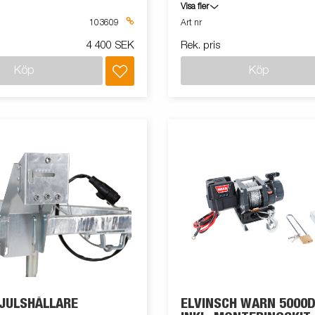
aket (batteri 106583, låda m.
släpvagn
Visa fler
13, monteringssats 102723)
103609
Art nr
4 400 SEK
Rek. pris
Köp
Köp
JULSHÅLLARE
ELVINSCH WARN 5000