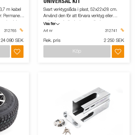
UNIVERSAL KIT
 3,7 m kabel
Svart verktygslåda i plast, 52x22x28 cm.
or: Permanent
Använd den för att förvara verktyg eller
 mekanisk.
spännband när det inte används.
Visa fler
pling): Via
Verktygslådan är utrustad med ett lås inkl.
312765
Art nr
312741
äxellåda: 3
två nycklar. Satsen innehåller fäste och
24 080 SEK
Rek. pris
2 250 SEK
awse.
monteringssats. Båt/Snö/universal modell
ed
Köp
åda m. konsol
23)