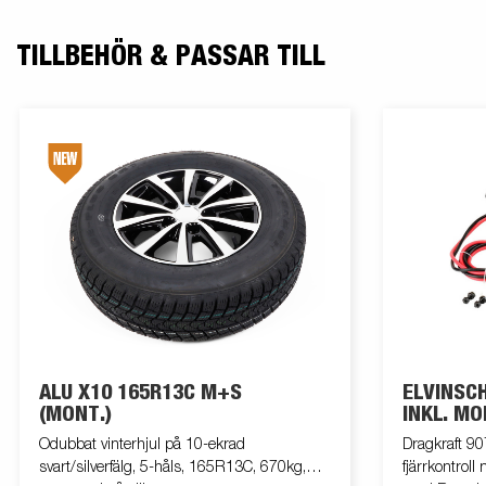
TILLBEHÖR & PASSAR TILL
ALU X10 165R13C M+S
ELVINSC
(MONT.)
INKL. M
Odubbat vinterhjul på 10-ekrad
Dragkraft 907
svart/silverfälg, 5-håls, 165R13C, 670kg,
fjärrkontrol