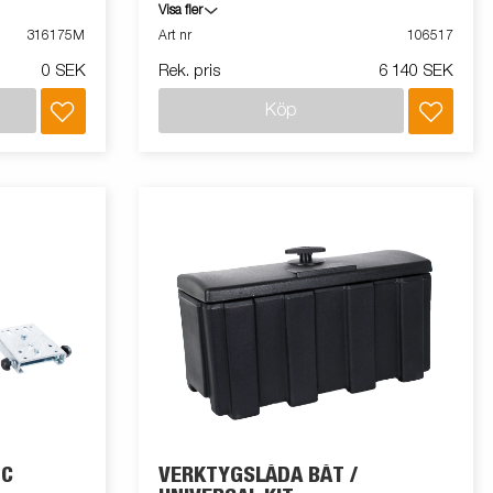
sändare, mottagare, hållare och
Visa fler
monteringskit. Kontrollera winchen från upp
316175M
Art nr
106517
till 15m.
0 SEK
Rek. pris
6 140 SEK
Köp
DC
VERKTYGSLÅDA BÅT /