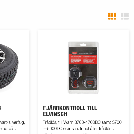
B
FJÄRRKONTROLL TILL
ELVINSCH
art/silverfälg,
Trådlös, till Warn 3700-4700DC samt 3700
erad på
—5000DC elvinsch. Innehåller trådlös