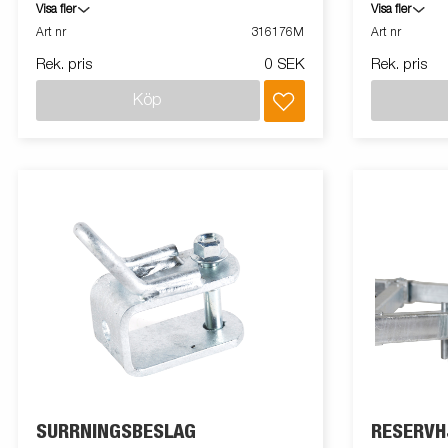
monterad på släpvagn
med Batterip
Visa fler
Visa fler
konsol 3046
Art nr
316176M
Art nr
Rek. pris
0 SEK
Rek. pris
Köp
SURRNINGSBESLAG
RESERVH