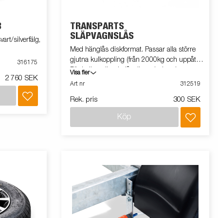
B
TRANSPARTS
SLÄPVAGNSLÅS
art/silverfälg,
Med hänglås diskformat. Passar alla större
gjutna kulkoppling (från 2000kg och uppåt).
316175
För kulkoppling i plåt eller mindre gjutna
Visa fler
2 760 SEK
använd 313945
Art nr
312519
Rek. pris
300 SEK
Köp