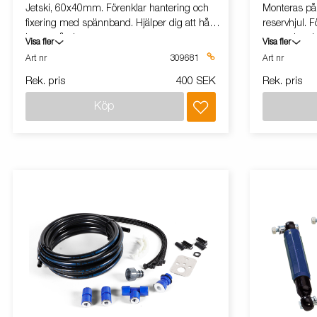
Jetski, 60x40mm. Förenklar hantering och
Monteras på 
fixering med spännband. Hjälper dig att hålla
reservhjul. F
lasten på plats.
monteringski
Visa fler
Visa fler
Art nr
309681
Art nr
Rek. pris
400 SEK
Rek. pris
Köp