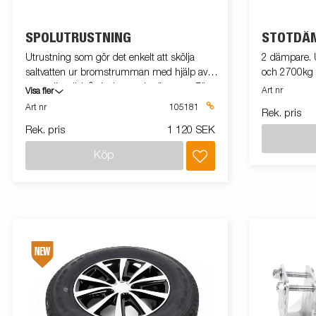
SPOLUTRUSTNING
STÖTDÄ
Utrustning som gör det enkelt att skölja
2 dämpare. U
saltvatten ur bromstrumman med hjälp av
och 2700kg f
en vanlig trädgårdsslang och sötvatten. För
Art nr
Visa fler
en axel och bromstrumma 200x50.
Art nr
105181
Rek. pris
Rek. pris
1 120 SEK
Köp