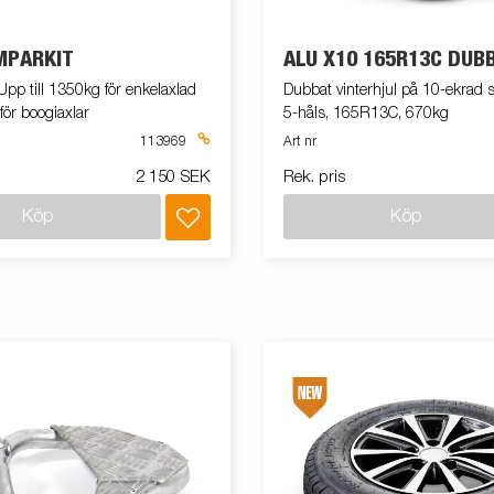
MPARKIT
ALU X10 165R13C DUB
pp till 1350kg för enkelaxlad
Dubbat vinterhjul på 10-ekrad sv
ör boogiaxlar
5-håls, 165R13C, 670kg
113969
Art nr
2 150 SEK
Rek. pris
Köp
Köp