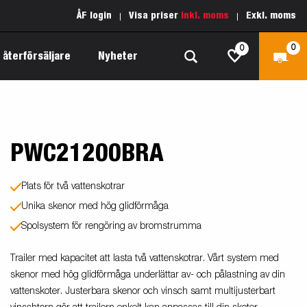
ÅF login
Visa priser
Inkl. moms
Exkl. moms
0
0
 återförsäljare
Nyheter
PWC21200BRA
Produktguide Allround
Reservdelar
Inredda släpvagnar
Produktguide Båt
Kärnvärden
Fogelsta 1205 Limited Edition
Plats för två vattenskotrar
 om
Produktguide Fordonstransport
Vår garantipolicy
Unika skenor med hög glidförmåga
apell
äp
Spolsystem för rengöring av bromstrumma
Produktguide Proffs
Reservdelssök
Produktguide Vattensport
Trailer med kapacitet att lasta två vattenskotrar. Vårt system med
skenor med hög glidförmåga underlättar av- och pålastning av din
Produktguide Entreprenad
vattenskoter. Justerbara skenor och vinsch samt multijusterbart