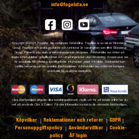
info@fogelsta.se
Copyright © 2025 Fogelsta. Alla rättigheter förbehållna. Fogelsta är en del av Brenderup
Group. Fogelsta och andra produkter och funktioner är varumärken som tillhör Brenderup
Group. Priserna som visas är rekommenderade cirkapriser. Vi förbehåller oss rätten att
ändra konstruktioner, specifikationer och utrustningsnivåer utan förvarning. Vi reserverar oss
för eventuella fel i tekniska specifikationer, information, priser och bilder. Sortimentet kan
variera beroende på den enskilde återförsäljaren. Vi förbehåller oss rätten att korrigera
eventuella fel på denna webbplats.
Våra återförsäljare erbjuder olika betalningsalternativ i butik och för att betala online när du
valt att använda Click & Collect. För mer information kontakta din närmaste återförsäljare.
Köpvilkor
Reklamationer och returer
GDPR
Personuppgiftspolicy
Användarvillkor
Cookie-
policy
ÅF login