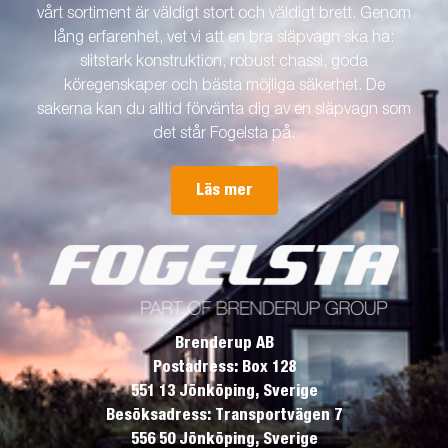
vårt sortiment är väldigt stort och väldigt brett. Genom
lång erfarenhet, vet vi att en bra släpvagn ska ha:
slitstark konstruktion, robust chassi, goda
köregenskaper och bästa möjliga säkerhet. De
sakerna kan du alltid förvänta dig av en släpvagn som
det står Fogelsta på.
Läs mer
Brenderup AB
Postadress: Box 128
551 13 Jönköping, Sverige
Besöksadress: Transportvägen 7
556 50 Jönköping, Sverige