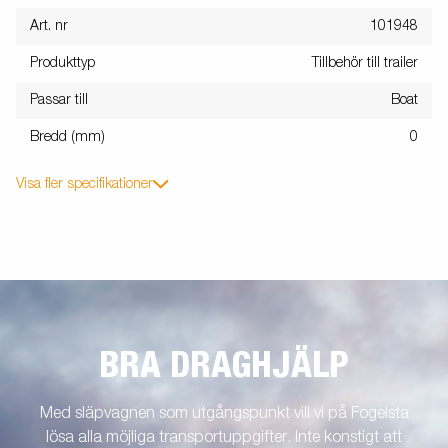
Art. nr
101948
Produkttyp
Tillbehör till trailer
Passar till
Boat
Bredd (mm)
0
Visa fler specifikationer
BRA DRAGHJÄLP
Med släpvagnen som utgångspunkt vill vi på Fogelsta
lösa alla möjliga transportuppgifter. Inte konstigt att