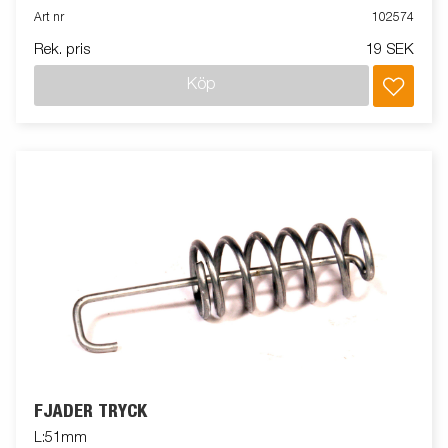
Art nr
102574
Rek. pris
19 SEK
Köp
FJÄDER TRYCK
L:51mm