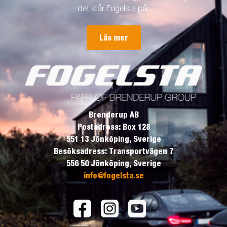
det står Fogelsta på.
Läs mer
Brenderup AB
Postadress: Box 128
551 13 Jönköping, Sverige
Besöksadress: Transportvägen 7
556 50 Jönköping, Sverige
info@fogelsta.se