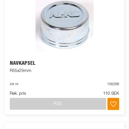
NAVKAPSEL
R55x29mm
Art nr
106268
Rek. pris
110 SEK
Köp