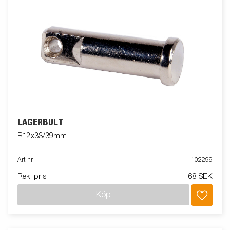
LAGERBULT
R12x33/39mm
Art nr
102299
Rek. pris
68 SEK
Köp