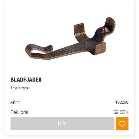
BLADFJÄDER
Tryckbygel
Art nr
102298
Rek. pris
39 SEK
Köp