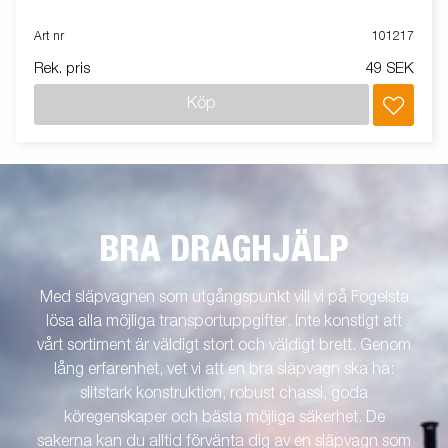
Art nr
101217
Rek. pris
49 SEK
Köp
BRA DRAGHJÄLP
Med släpvagnen som utgångspunkt vill vi på Fogelsta
lösa alla möjliga transportuppgifter. Inte konstigt att
vårt sortiment är väldigt stort och väldigt brett. Genom
lång erfarenhet, vet vi att en bra släpvagn ska ha:
slitstark konstruktion, robust chassi, goda
köregenskaper och bästa möjliga säkerhet. De
sakerna kan du alltid förvänta dig av en släpvagn som