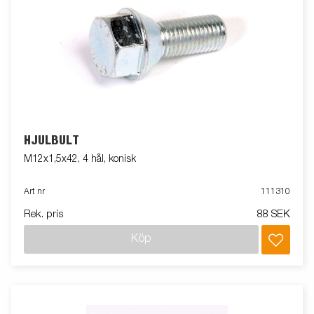
HJULBULT
M12x1,5x42, 4 hål, konisk
Art nr
111310
Rek. pris
88 SEK
Köp