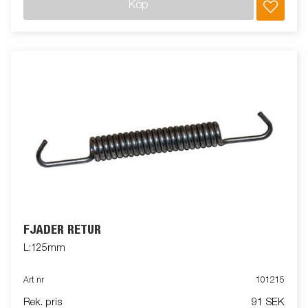
Köp
FJÄDER RETUR
L:125mm
Art nr
101215
Rek. pris
91 SEK