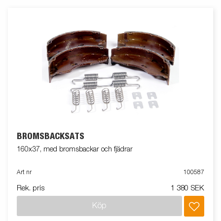
BROMSBACKSATS
160x37, med bromsbackar och fjädrar
Art nr
100587
Rek. pris
1 380 SEK
Köp