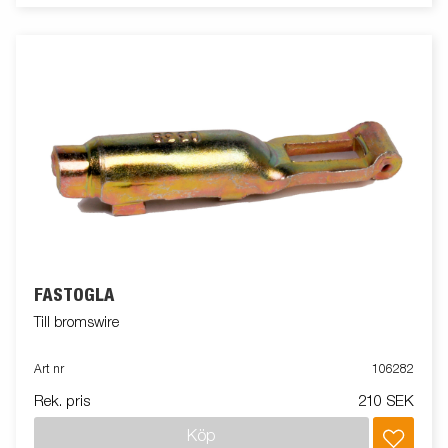
FÄSTÖGLA
Till bromswire
Art nr
106282
Rek. pris
210 SEK
Köp