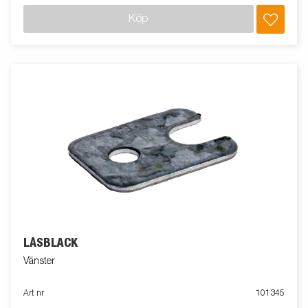
Köp
LÅSBLÄCK
Vänster
Art nr
101345