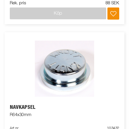
Rek. pris
88 SEK
Köp
NAVKAPSEL
R64x30mm
Art nr
103432