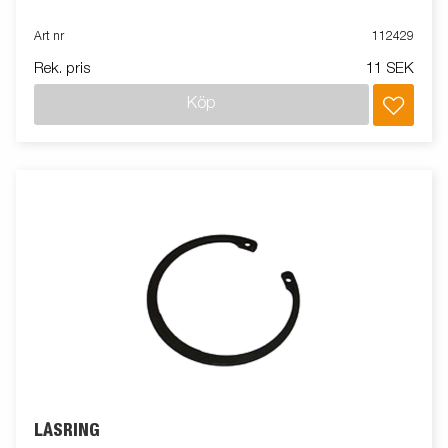
Art nr
112429
Rek. pris
11 SEK
Köp
LÅSRING