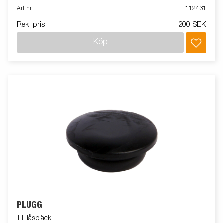
Art nr
112431
Rek. pris
200 SEK
Köp
PLUGG
Till låsbläck