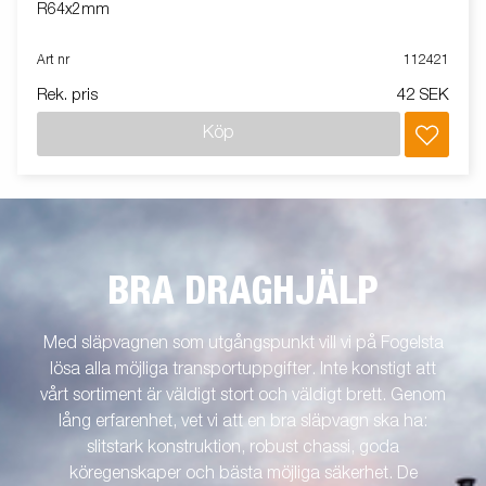
R64x2mm
Art nr
112421
Rek. pris
42 SEK
Köp
BRA DRAGHJÄLP
Med släpvagnen som utgångspunkt vill vi på Fogelsta
lösa alla möjliga transportuppgifter. Inte konstigt att
vårt sortiment är väldigt stort och väldigt brett. Genom
lång erfarenhet, vet vi att en bra släpvagn ska ha:
slitstark konstruktion, robust chassi, goda
köregenskaper och bästa möjliga säkerhet. De