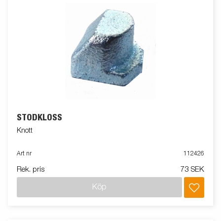
STÖDKLOSS
Knott
Art nr
112426
Rek. pris
73 SEK
Köp