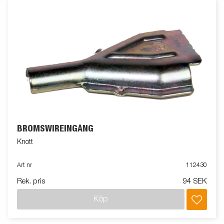
BROMSWIREINGÅNG
Knott
Art nr
112430
Rek. pris
94 SEK
Köp