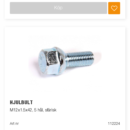
Köp
HJULBULT
M12x1.5x42, 5 hål, sfärisk
Art nr
112224