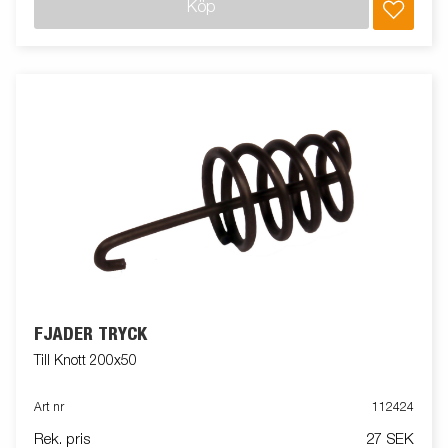
Köp
FJÄDER TRYCK
Till Knott 200x50
Art nr
112424
Rek. pris
27 SEK