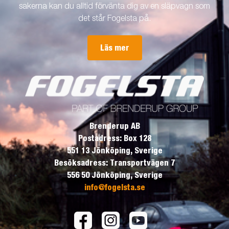
sakerna kan du alltid förvänta dig av en släpvagn som
det står Fogelsta på.
Läs mer
Brenderup AB
Postadress: Box 128
551 13 Jönköping, Sverige
Besöksadress: Transportvägen 7
556 50 Jönköping, Sverige
info@fogelsta.se