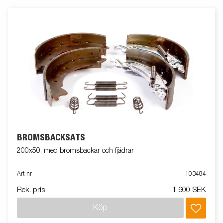
BROMSBACKSATS
200x50, med bromsbackar och fjädrar
Art nr
103484
Rek. pris
1 600 SEK
Köp