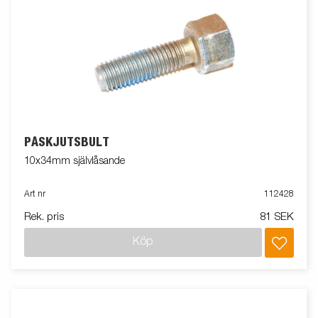
PÅSKJUTSBULT
10x34mm självlåsande
Art nr
112428
Rek. pris
81 SEK
Köp