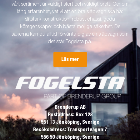
vårt sortiment är väldigt stort och väldigt brett. Genom
lång erfarenhet, vet vi att en bra släpvagn ska ha:
slitstark konstruktion, robust chassi, goda
köregenskaper och bästa möjliga säkerhet. De
sakerna kan du alltid förvänta dig av en släpvagn som
det står Fogelsta på.
Läs mer
Brenderup AB
Postadress: Box 128
551 13 Jönköping, Sverige
Besöksadress: Transportvägen 7
556 50 Jönköping, Sverige