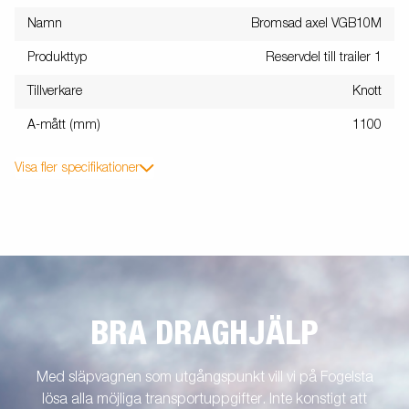
Namn
Bromsad axel VGB10M
Produkttyp
Reservdel till trailer 1
Tillverkare
Knott
A-mått (mm)
1100
Visa fler specifikationer
BRA DRAGHJÄLP
Med släpvagnen som utgångspunkt vill vi på Fogelsta
lösa alla möjliga transportuppgifter. Inte konstigt att