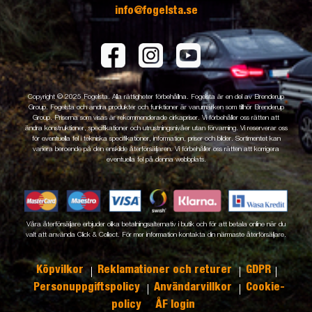
info@fogelsta.se
Copyright © 2025 Fogelsta. Alla rättigheter förbehållna. Fogelsta är en del av Brenderup
Group. Fogelsta och andra produkter och funktioner är varumärken som tillhör Brenderup
Group. Priserna som visas är rekommenderade cirkapriser. Vi förbehåller oss rätten att
ändra konstruktioner, specifikationer och utrustningsnivåer utan förvarning. Vi reserverar oss
för eventuella fel i tekniska specifikationer, information, priser och bilder. Sortimentet kan
variera beroende på den enskilde återförsäljaren. Vi förbehåller oss rätten att korrigera
eventuella fel på denna webbplats.
Våra återförsäljare erbjuder olika betalningsalternativ i butik och för att betala online när du
valt att använda Click & Collect. För mer information kontakta din närmaste återförsäljare.
Köpvilkor
Reklamationer och returer
GDPR
Personuppgiftspolicy
Användarvillkor
Cookie-
policy
ÅF login