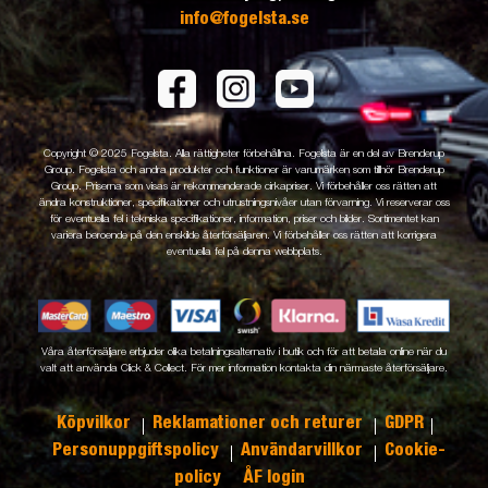
info@fogelsta.se
Copyright © 2025 Fogelsta. Alla rättigheter förbehållna. Fogelsta är en del av Brenderup
Group. Fogelsta och andra produkter och funktioner är varumärken som tillhör Brenderup
Group. Priserna som visas är rekommenderade cirkapriser. Vi förbehåller oss rätten att
ändra konstruktioner, specifikationer och utrustningsnivåer utan förvarning. Vi reserverar oss
för eventuella fel i tekniska specifikationer, information, priser och bilder. Sortimentet kan
variera beroende på den enskilde återförsäljaren. Vi förbehåller oss rätten att korrigera
eventuella fel på denna webbplats.
Våra återförsäljare erbjuder olika betalningsalternativ i butik och för att betala online när du
valt att använda Click & Collect. För mer information kontakta din närmaste återförsäljare.
Köpvilkor
Reklamationer och returer
GDPR
Personuppgiftspolicy
Användarvillkor
Cookie-
policy
ÅF login