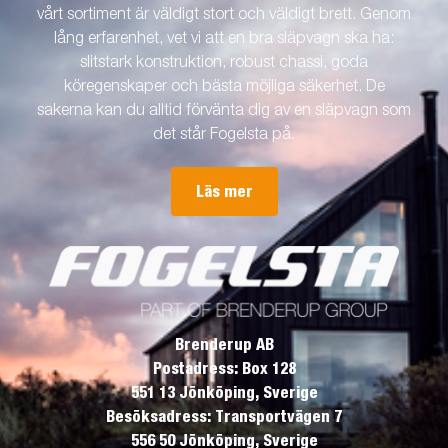
vårt sortiment är väldigt stort och väldigt brett. Genom
lång erfarenhet, vet vi att en bra släpvagn ska ha:
slitstark konstruktion, robust chassi, goda
köregenskaper och bästa möjliga säkerhet. De
sakerna kan du alltid förvänta dig av en släpvagn som
det står Fogelsta på.
Läs mer
Brenderup AB
Postadress: Box 128
551 13 Jönköping, Sverige
Besöksadress: Transportvägen 7
556 50 Jönköping, Sverige