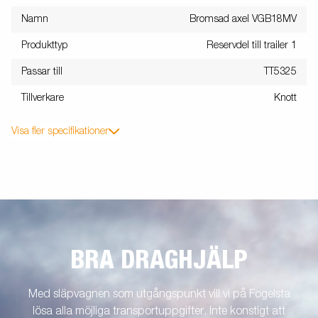
Namn
Bromsad axel VGB18MV
Produkttyp
Reservdel till trailer 1
Passar till
TT5325
Tillverkare
Knott
Visa fler specifikationer
BRA DRAGHJÄLP
Med släpvagnen som utgångspunkt vill vi på Fogelsta
lösa alla möjliga transportuppgifter. Inte konstigt att