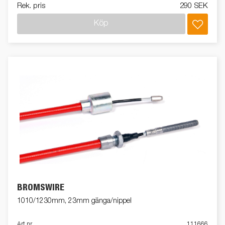
Rek. pris
290 SEK
Köp
BROMSWIRE
1010/1230mm, 23mm gänga/nippel
Art nr
111666