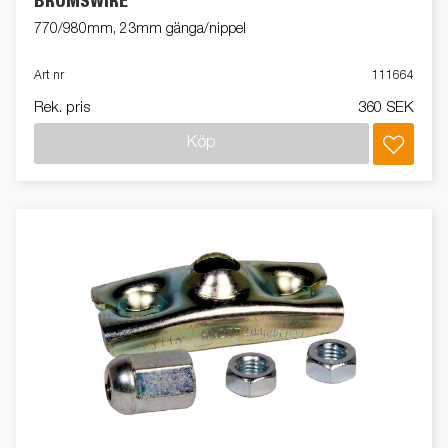
BROMSWIRE
770/980mm, 23mm gänga/nippel
Art nr
111664
Rek. pris
360 SEK
Köp