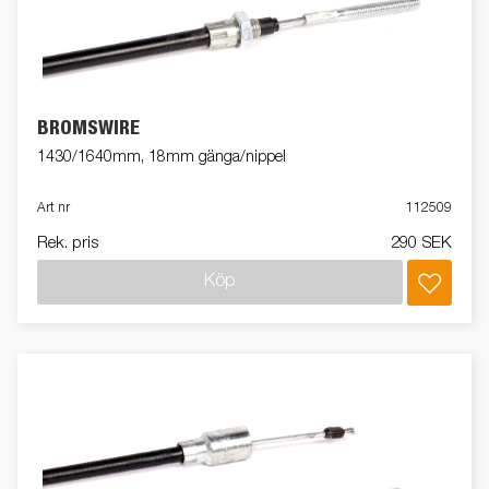
BROMSWIRE
1430/1640mm, 18mm gänga/nippel
Art nr
112509
Rek. pris
290 SEK
Köp