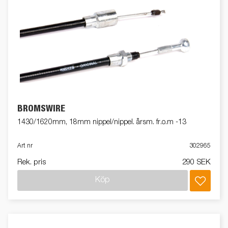
BROMSWIRE
1430/1620mm, 18mm nippel/nippel. årsm. fr.o.m -13
Art nr
302965
Rek. pris
290 SEK
Köp