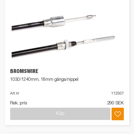
BROMSWIRE
1030/1240mm, 18mm gänga/nippel
Art nr
112507
Rek. pris
290 SEK
Köp