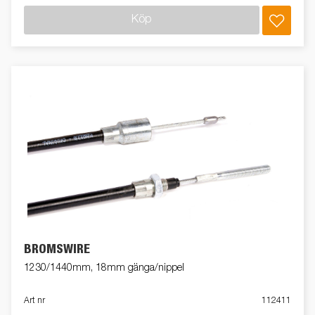
Köp
BROMSWIRE
1230/1440mm, 18mm gänga/nippel
Art nr
112411