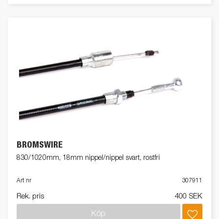
BROMSWIRE
830/1020mm, 18mm nippel/nippel svart, rostfri
Art nr
307911
Rek. pris
400 SEK
Köp