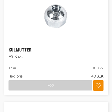
KULMUTTER
M8 Knott
Art nr
303377
Rek. pris
48 SEK
Köp