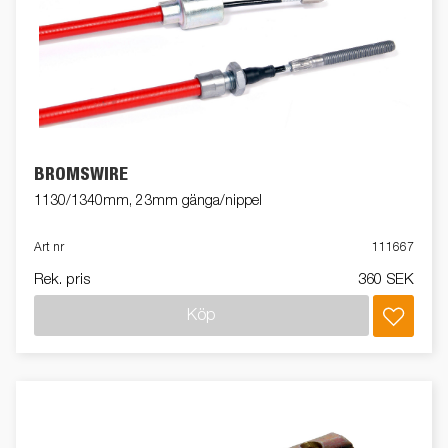
BROMSWIRE
1130/1340mm, 23mm gänga/nippel
Art nr
111667
Rek. pris
360 SEK
Köp