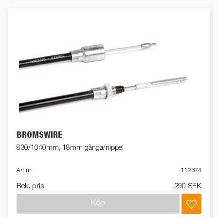
BROMSWIRE
830/1040mm, 18mm gänga/nippel
Art nr
112374
Rek. pris
290 SEK
Köp