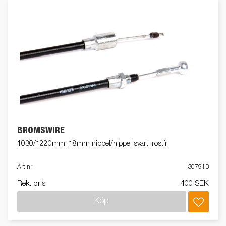
BROMSWIRE
1030/1220mm, 18mm nippel/nippel svart, rostfri
Art nr
307913
Rek. pris
400 SEK
Köp