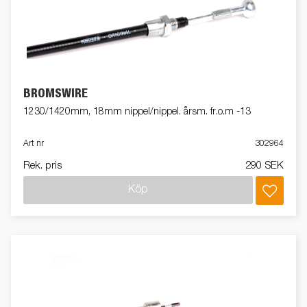
BROMSWIRE
1230/1420mm, 18mm nippel/nippel. årsm. fr.o.m -13
Art nr
302964
Rek. pris
290 SEK
Köp