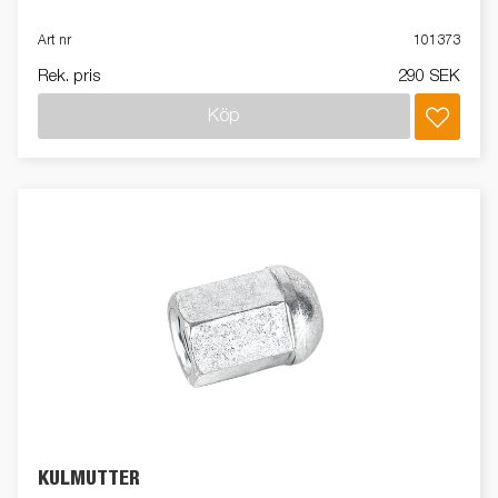
Art nr
101373
Rek. pris
290 SEK
Köp
KULMUTTER