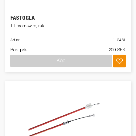
FÄSTÖGLA
Till bromswire, rak
Art nr
112431
Rek. pris
200 SEK
Köp