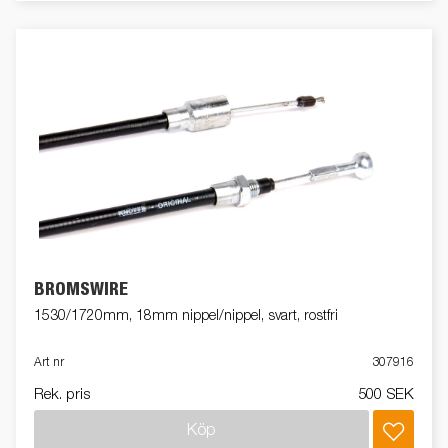
BROMSWIRE
1530/1720mm, 18mm nippel/nippel, svart, rostfri
Art nr
307916
Rek. pris
500 SEK
Köp