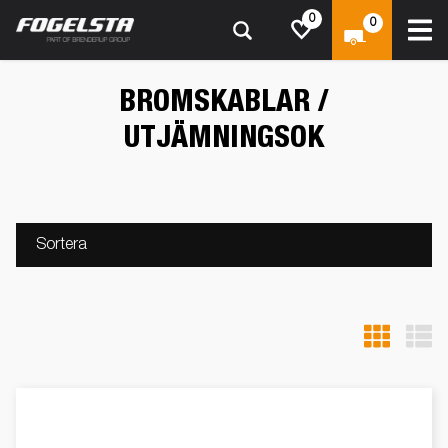
0
0
BROMSKABLAR /
UTJÄMNINGSOK
Sortera