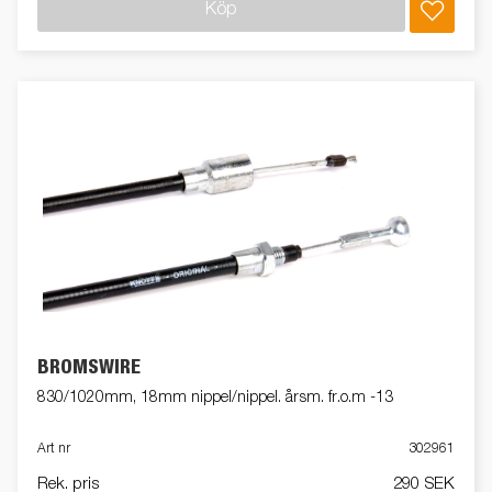
Köp
BROMSWIRE
830/1020mm, 18mm nippel/nippel. årsm. fr.o.m -13
Art nr
302961
Rek. pris
290 SEK