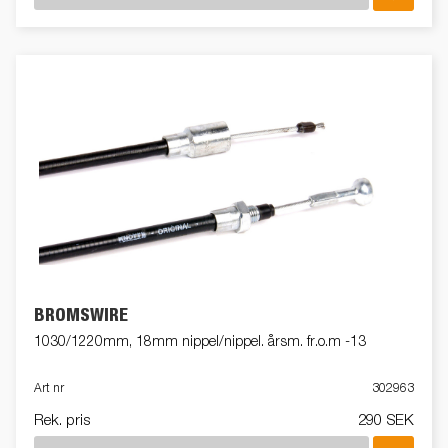
BROMSWIRE
1030/1220mm, 18mm nippel/nippel. årsm. fr.o.m -13
Art nr
302963
Rek. pris
290 SEK