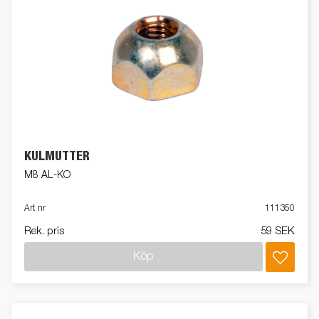
KULMUTTER
M8 AL-KO
Art nr
111350
Rek. pris
59 SEK
Köp