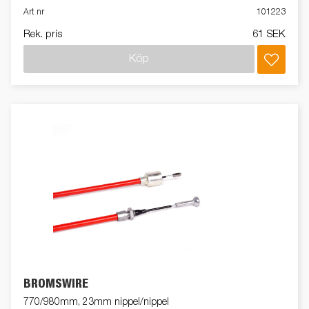
Art nr
101223
Rek. pris
61 SEK
Köp
BROMSWIRE
770/980mm, 23mm nippel/nippel