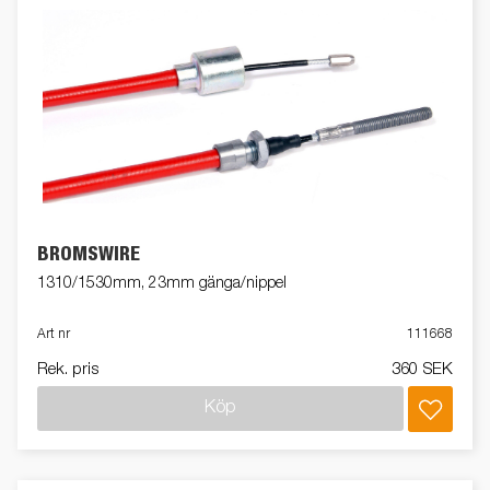
BROMSWIRE
1310/1530mm, 23mm gänga/nippel
Art nr
111668
Rek. pris
360 SEK
Köp