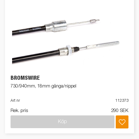
BROMSWIRE
730/940mm, 18mm gänga/nippel
Art nr
112373
Rek. pris
290 SEK
Köp