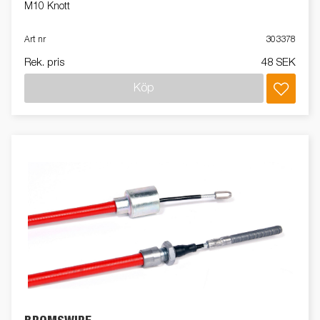
M10 Knott
Art nr
303378
Rek. pris
48 SEK
Köp