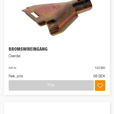
BROMSWIREINGÅNG
Överdel
Art nr
102390
Rek. pris
58 SEK
Köp