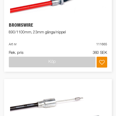
BROMSWIRE
890/1100mm, 23mm gänga/nippel
Art nr
111665
Rek. pris
360 SEK
Köp