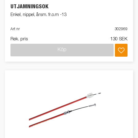
UTJÄMNINGSOK
Enkel, nippel, årsm. fr.o.m -13
Art nr
302969
Rek. pris
130 SEK
Köp