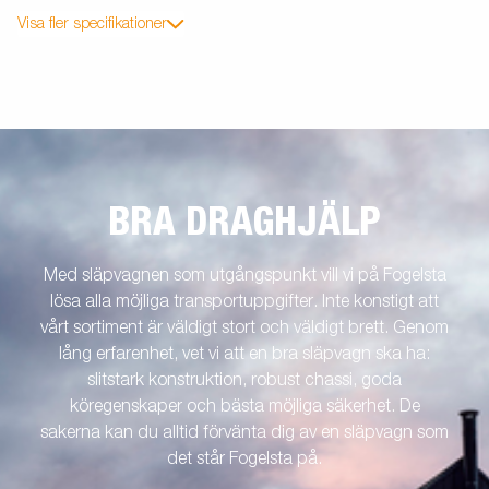
Visa fler specifikationer
BRA DRAGHJÄLP
Med släpvagnen som utgångspunkt vill vi på Fogelsta
lösa alla möjliga transportuppgifter. Inte konstigt att
vårt sortiment är väldigt stort och väldigt brett. Genom
lång erfarenhet, vet vi att en bra släpvagn ska ha:
slitstark konstruktion, robust chassi, goda
köregenskaper och bästa möjliga säkerhet. De
sakerna kan du alltid förvänta dig av en släpvagn som
det står Fogelsta på.