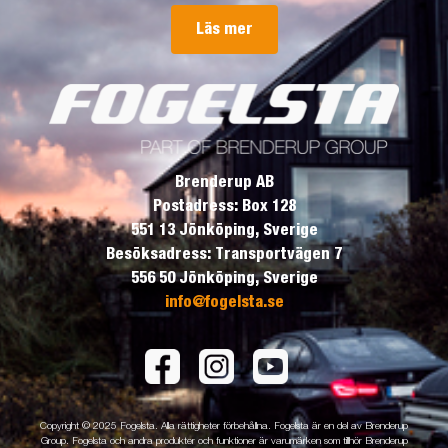
Läs mer
Brenderup AB
Postadress: Box 128
551 13 Jönköping, Sverige
Besöksadress: Transportvägen 7
556 50 Jönköping, Sverige
info@fogelsta.se
Copyright © 2025 Fogelsta. Alla rättigheter förbehållna. Fogelsta är en del av Brenderup
Group. Fogelsta och andra produkter och funktioner är varumärken som tillhör Brenderup