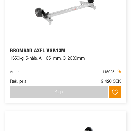
BROMSAD AXEL VGB13M
1350kg, 5-håls, A=1651mm, C=2030mm
Art nr
115025
Rek. pris
9 420 SEK
Köp