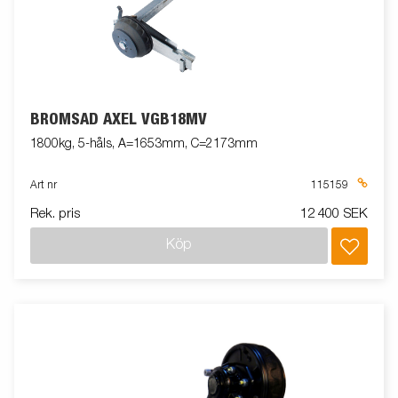
BROMSAD AXEL VGB18MV
1800kg, 5-håls, A=1653mm, C=2173mm
Art nr
115159
Rek. pris
12 400 SEK
Köp