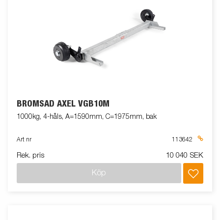
BROMSAD AXEL VGB10M
1000kg, 4-håls, A=1590mm, C=1975mm, bak
Art nr
113642
Rek. pris
10 040 SEK
Köp