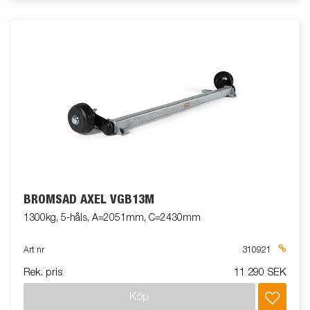
BROMSAD AXEL VGB13M
1300kg, 5-håls, A=2051mm, C=2430mm
Art nr
310921
Rek. pris
11 290 SEK
Köp