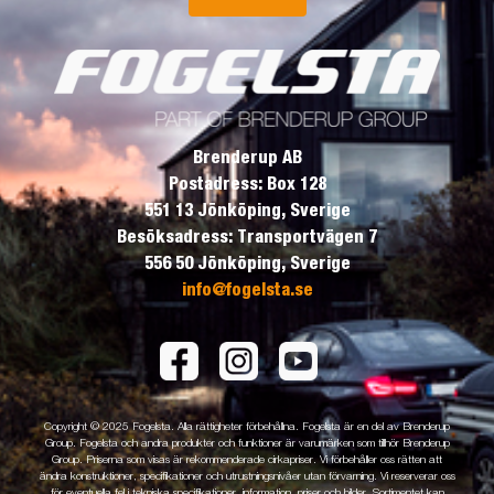
Brenderup AB
Postadress: Box 128
551 13 Jönköping, Sverige
Besöksadress: Transportvägen 7
556 50 Jönköping, Sverige
info@fogelsta.se
Copyright © 2025 Fogelsta. Alla rättigheter förbehållna. Fogelsta är en del av Brenderup
Group. Fogelsta och andra produkter och funktioner är varumärken som tillhör Brenderup
Group. Priserna som visas är rekommenderade cirkapriser. Vi förbehåller oss rätten att
ändra konstruktioner, specifikationer och utrustningsnivåer utan förvarning. Vi reserverar oss
för eventuella fel i tekniska specifikationer, information, priser och bilder. Sortimentet kan