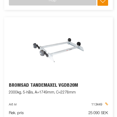
Köp
BROMSAD TANDEMAXEL VGDB20M
2000kg, 5-håls, A=1749mm, C=2278mm
Art nr
113449
Rek. pris
25 090 SEK