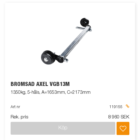
BROMSAD AXEL VGB13M
1350kg, 5-håls, A=1653mm, C=2173mm
Art nr
119155
Rek. pris
8 960 SEK
Köp