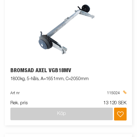
BROMSAD AXEL VGB18MV
1800kg, 5-håls, A=1651mm, C=2050mm
Art nr
115024
Rek. pris
13 120 SEK
Köp