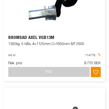
BROMSAD AXEL VGB13M
1350kg, 5-håls, A=1125mm C=1650mm MT 2600
Art nr
114779
Rek. pris
8 770 SEK
Köp