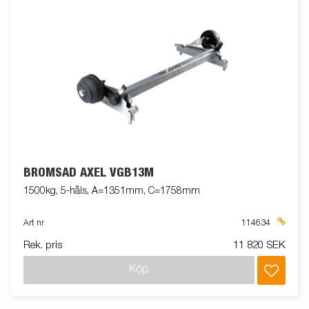
BROMSAD AXEL VGB13M
1500kg, 5-håls, A=1351mm, C=1758mm
Art nr
114634
Rek. pris
11 820 SEK
Köp