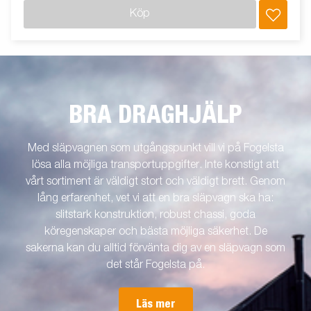
Köp
BRA DRAGHJÄLP
Med släpvagnen som utgångspunkt vill vi på Fogelsta
lösa alla möjliga transportuppgifter. Inte konstigt att
vårt sortiment är väldigt stort och väldigt brett. Genom
lång erfarenhet, vet vi att en bra släpvagn ska ha:
slitstark konstruktion, robust chassi, goda
köregenskaper och bästa möjliga säkerhet. De
sakerna kan du alltid förvänta dig av en släpvagn som
det står Fogelsta på.
Läs mer