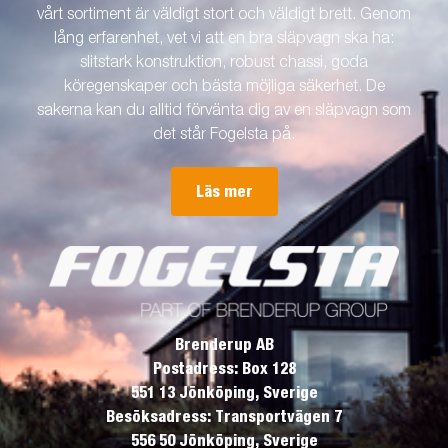
vårt sortiment är väldigt stort och väldigt brett. Genom
lång erfarenhet, vet vi att en bra släpvagn ska ha:
slitstark konstruktion, robust chassi, goda
köregenskaper och bästa möjliga säkerhet. De
sakerna kan du alltid förvänta dig av en släpvagn som
det står Fogelsta på.
Läs mer
Brenderup AB
Postadress: Box 128
551 13 Jönköping, Sverige
Besöksadress: Transportvägen 7
556 50 Jönköping, Sverige