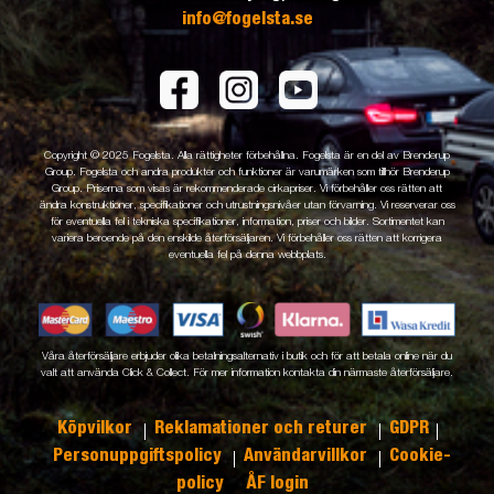
info@fogelsta.se
Copyright © 2025 Fogelsta. Alla rättigheter förbehållna. Fogelsta är en del av Brenderup
Group. Fogelsta och andra produkter och funktioner är varumärken som tillhör Brenderup
Group. Priserna som visas är rekommenderade cirkapriser. Vi förbehåller oss rätten att
ändra konstruktioner, specifikationer och utrustningsnivåer utan förvarning. Vi reserverar oss
för eventuella fel i tekniska specifikationer, information, priser och bilder. Sortimentet kan
variera beroende på den enskilde återförsäljaren. Vi förbehåller oss rätten att korrigera
eventuella fel på denna webbplats.
Våra återförsäljare erbjuder olika betalningsalternativ i butik och för att betala online när du
valt att använda Click & Collect. För mer information kontakta din närmaste återförsäljare.
Köpvilkor
Reklamationer och returer
GDPR
Personuppgiftspolicy
Användarvillkor
Cookie-
policy
ÅF login