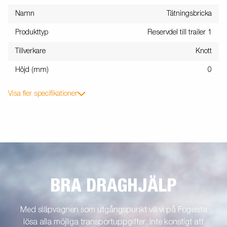
Namn
Tätningsbricka
Produkttyp
Reservdel till trailer 1
Tillverkare
Knott
Höjd (mm)
0
Visa fler specifikationer
BRA DRAGHJÄLP
Med släpvagnen som utgångspunkt vill vi på Fogelsta
lösa alla möjliga transportuppgifter. Inte konstigt att