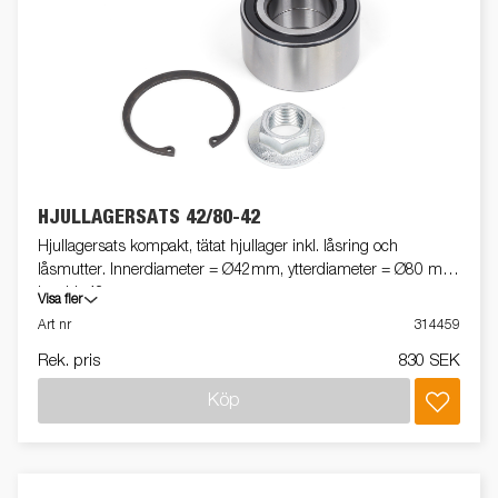
HJULLAGERSATS 42/80-42
Hjullagersats kompakt, tätat hjullager inkl. låsring och
låsmutter. Innerdiameter = Ø42mm, ytterdiameter = Ø80 mm,
bredd=42mm
Visa fler
Art nr
314459
Rek. pris
830 SEK
Köp