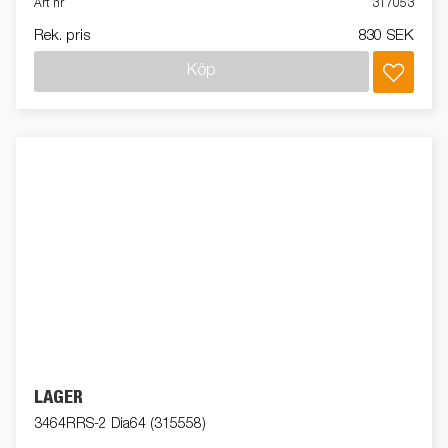
Art nr
317053
Rek. pris
830 SEK
Köp
LAGER
3464RRS-2 Dia64 (315558)