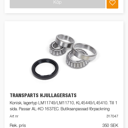
Köp
TRANSPARTS HJULLAGERSATS
Konisk, lagertyp LM11749/LM11710, KL45449/L45410. Till 1
sida. Passar AL-KO 1637EC. Butiksanpassad förpackning
Art nr
317047
Rek. pris
350 SEK