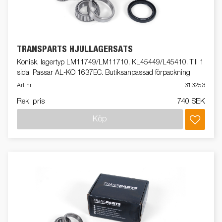
TRANSPARTS HJULLAGERSATS
Konisk, lagertyp LM11749/LM11710, KL45449/L45410. Till 1
sida. Passar AL-KO 1637EC. Butiksanpassad förpackning
Art nr
313253
Rek. pris
740 SEK
Köp