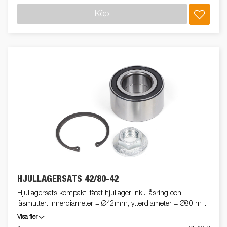
Köp
HJULLAGERSATS 42/80-42
Hjullagersats kompakt, tätat hjullager inkl. låsring och
låsmutter. Innerdiameter = Ø42mm, ytterdiameter = Ø80 mm,
bredd=42mm
Visa fler