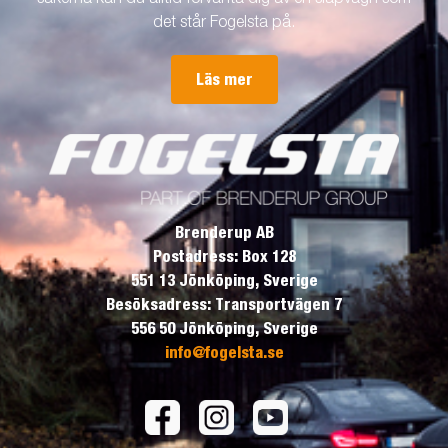
det står Fogelsta på.
Läs mer
Brenderup AB
Postadress: Box 128
551 13 Jönköping, Sverige
Besöksadress: Transportvägen 7
556 50 Jönköping, Sverige
info@fogelsta.se