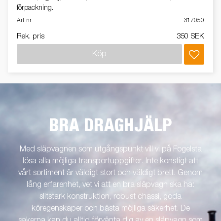
förpackning.
Art nr
317050
Rek. pris
350 SEK
Köp
BRA DRAGHJÄLP
Med släpvagnen som utgångspunkt vill vi på Fogelsta
lösa alla möjliga transportuppgifter. Inte konstigt att
vårt sortiment är väldigt stort och väldigt brett. Genom
lång erfarenhet, vet vi att en bra släpvagn ska ha:
slitstark konstruktion, robust chassi, goda
köregenskaper och bästa möjliga säkerhet. De
sakerna kan du alltid förvänta dig av en släpvagn som