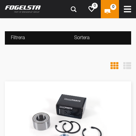
0
0
Filtrera
Sortera