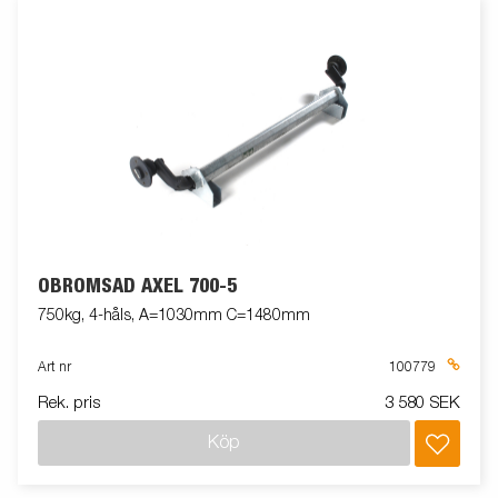
OBROMSAD AXEL 700-5
750kg, 4-håls, A=1030mm C=1480mm
Art nr
100779
Rek. pris
3 580 SEK
Köp