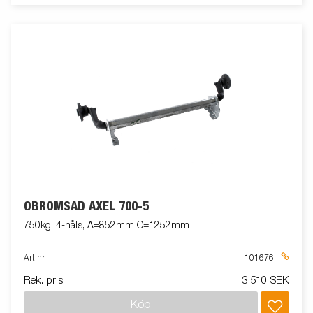
OBROMSAD AXEL 700-5
750kg, 4-håls, A=852mm C=1252mm
Art nr
101676
Rek. pris
3 510 SEK
Köp