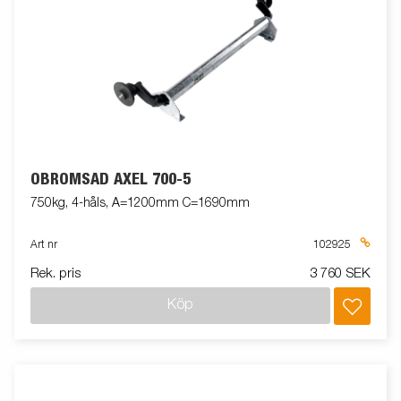
OBROMSAD AXEL 700-5
750kg, 4-håls, A=1200mm C=1690mm
Art nr
102925
Rek. pris
3 760 SEK
Köp