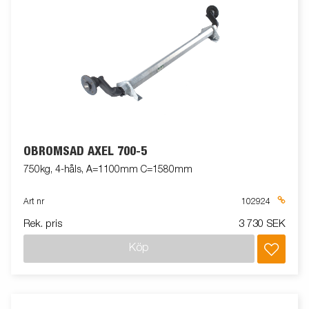
OBROMSAD AXEL 700-5
750kg, 4-håls, A=1100mm C=1580mm
Art nr
102924
Rek. pris
3 730 SEK
Köp