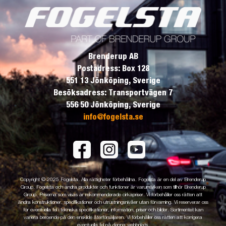
Brenderup AB
Postadress: Box 128
551 13 Jönköping, Sverige
Besöksadress: Transportvägen 7
556 50 Jönköping, Sverige
info@fogelsta.se
Copyright © 2025 Fogelsta. Alla rättigheter förbehållna. Fogelsta är en del av Brenderup
Group. Fogelsta och andra produkter och funktioner är varumärken som tillhör Brenderup
Group. Priserna som visas är rekommenderade cirkapriser. Vi förbehåller oss rätten att
ändra konstruktioner, specifikationer och utrustningsnivåer utan förvarning. Vi reserverar oss
för eventuella fel i tekniska specifikationer, information, priser och bilder. Sortimentet kan
variera beroende på den enskilde återförsäljaren. Vi förbehåller oss rätten att korrigera
eventuella fel på denna webbplats.