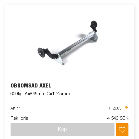
OBROMSAD AXEL
600kg, A=845mm C=1245mm
Art nr
112605
Rek. pris
4 540 SEK
Köp