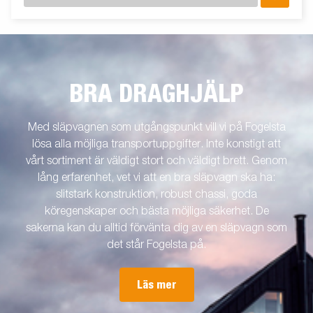
BRA DRAGHJÄLP
Med släpvagnen som utgångspunkt vill vi på Fogelsta
lösa alla möjliga transportuppgifter. Inte konstigt att
vårt sortiment är väldigt stort och väldigt brett. Genom
lång erfarenhet, vet vi att en bra släpvagn ska ha:
slitstark konstruktion, robust chassi, goda
köregenskaper och bästa möjliga säkerhet. De
sakerna kan du alltid förvänta dig av en släpvagn som
det står Fogelsta på.
Läs mer