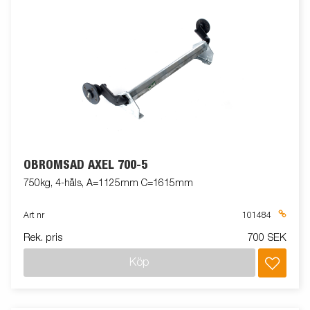
OBROMSAD AXEL 700-5
750kg, 4-håls, A=1125mm C=1615mm
Art nr
101484
Rek. pris
700 SEK
Köp