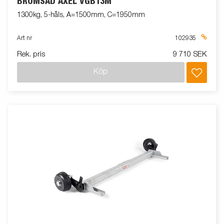
BROMSAD AXEL VGB13M
1300kg, 5-håls, A=1500mm, C=1950mm
Art nr
102935
Rek. pris
9 710 SEK
Köp