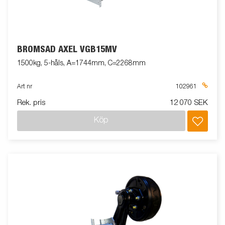
BROMSAD AXEL VGB15MV
1500kg, 5-håls, A=1744mm, C=2268mm
Art nr
102961
Rek. pris
12 070 SEK
Köp