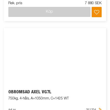
Rek. pris
7 880 SEK
Köp
OBROMSAD AXEL VG7L
750kg, 4-håls, A=1050mm, C=1425 WT
Art nr
311704