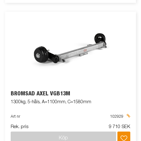
BROMSAD AXEL VGB13M
1300kg, 5-håls, A=1100mm, C=1580mm
Art nr
102929
Rek. pris
9 710 SEK
Köp