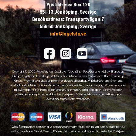
Postadress: Box 128
551 13 Jönköping, Sverige
Besöksadress: Transportvägen 7
556 50 Jönköping, Sverige
info@fogelsta.se
Copyright © 2025 Fogelsta. Alla rättigheter förbehållna. Fogelsta är en del av Brenderup
Group. Fogelsta och andra produkter och funktioner är varumärken som tillhör Brenderup
Group. Priserna som visas är rekommenderade cirkapriser. Vi förbehåller oss rätten att
ändra konstruktioner, specifikationer och utrustningsnivåer utan förvarning. Vi reserverar oss
för eventuella fel i tekniska specifikationer, information, priser och bilder. Sortimentet kan
variera beroende på den enskilde återförsäljaren. Vi förbehåller oss rätten att korrigera
eventuella fel på denna webbplats.
Våra återförsäljare erbjuder olika betalningsalternativ i butik och för att betala online när du
valt att använda Click & Collect. För mer information kontakta din närmaste återförsäljare.