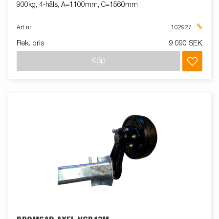
900kg, 4-håls, A=1100mm, C=1560mm
Art nr
102927
Rek. pris
9 090 SEK
Köp