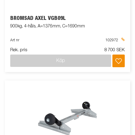
BROMSAD AXEL VGB09L
900kg, 4-håls, A=1376mm, C=1690mm
Art nr
102972
Rek. pris
8 700 SEK
Köp