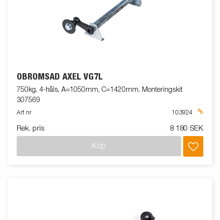
OBROMSAD AXEL VG7L
750kg, 4-håls, A=1050mm, C=1420mm. Monteringskit
307569
Art nr
103924
Rek. pris
8 180 SEK
Köp