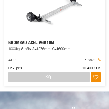
BROMSAD AXEL VGB10M
1000kg, 5-håls, A=1376mm, C=1690mm
Art nr
102973
Rek. pris
10 400 SEK
Köp