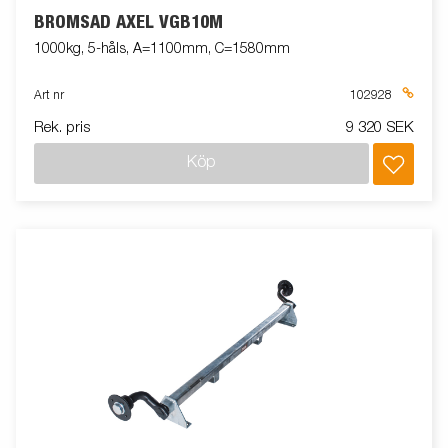
BROMSAD AXEL VGB10M
1000kg, 5-håls, A=1100mm, C=1580mm
Art nr
102928
Rek. pris
9 320 SEK
Köp