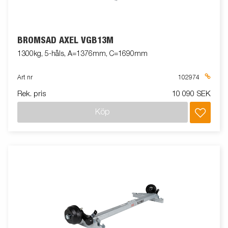
BROMSAD AXEL VGB13M
1300kg, 5-håls, A=1376mm, C=1690mm
Art nr
102974
Rek. pris
10 090 SEK
Köp