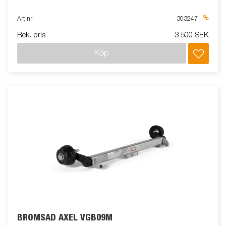
Art nr
303247
Rek. pris
3 500 SEK
Köp
BROMSAD AXEL VGB09M