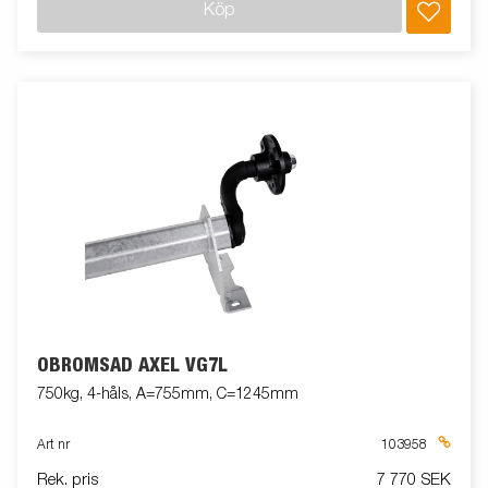
Köp
OBROMSAD AXEL VG7L
750kg, 4-håls, A=755mm, C=1245mm
Art nr
103958
Rek. pris
7 770 SEK