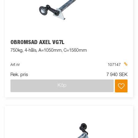
OBROMSAD AXEL VG7L
750kg, 4-håls, A=1050mm, C=1560mm
Art nr
107147
Rek. pris
7 940 SEK
Köp