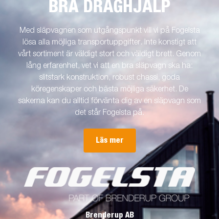
BRA DRAGHJÄLP
Med släpvagnen som utgångspunkt vill vi på Fogelsta
lösa alla möjliga transportuppgifter. Inte konstigt att
vårt sortiment är väldigt stort och väldigt brett. Genom
lång erfarenhet, vet vi att en bra släpvagn ska ha:
slitstark konstruktion, robust chassi, goda
köregenskaper och bästa möjliga säkerhet. De
sakerna kan du alltid förvänta dig av en släpvagn som
det står Fogelsta på.
Läs mer
Brenderup AB