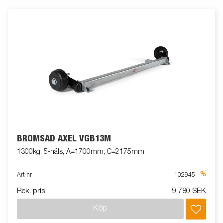
BROMSAD AXEL VGB13M
1300kg, 5-håls, A=1700mm, C=2175mm
Art nr
102945
Rek. pris
9 780 SEK
Köp