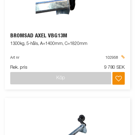
BROMSAD AXEL VBG13M
1300kg, 5-håls, A=1400mm, C=1820mm
Art nr
102958
Rek. pris
9 780 SEK
Köp