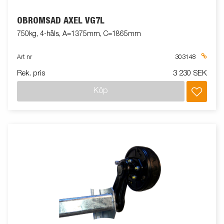
OBROMSAD AXEL VG7L
750kg, 4-håls, A=1375mm, C=1865mm
Art nr
303148
Rek. pris
3 230 SEK
Köp