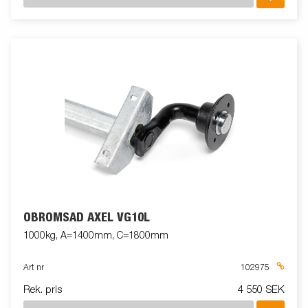
OBROMSAD AXEL VG10L
1000kg, A=1400mm, C=1800mm
Art nr
102975
Rek. pris
4 550 SEK