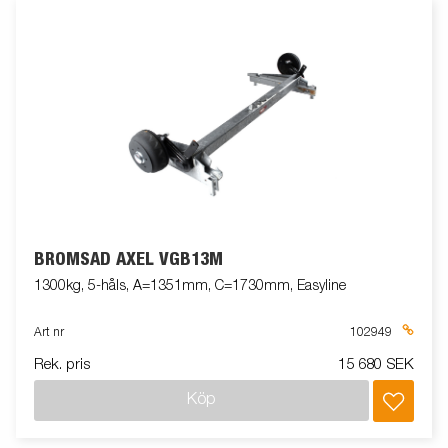
BROMSAD AXEL VGB13M
1300kg, 5-håls, A=1351mm, C=1730mm, Easyline
Art nr
102949
Rek. pris
15 680 SEK
Köp