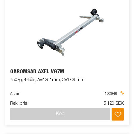
OBROMSAD AXEL VG7M
750kg, 4-håls, A=1351mm, C=1730mm
Art nr
102946
Rek. pris
5 120 SEK
Köp