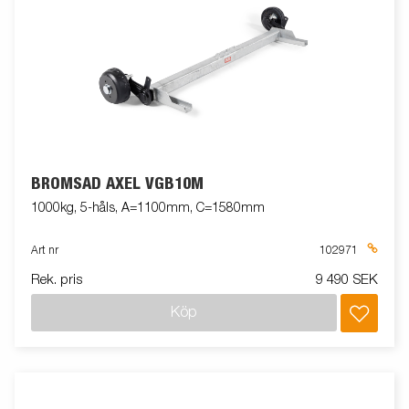
BROMSAD AXEL VGB10M
1000kg, 5-håls, A=1100mm, C=1580mm
Art nr
102971
Rek. pris
9 490 SEK
Köp