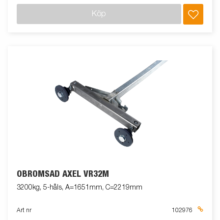
Köp
OBROMSAD AXEL VR32M
3200kg, 5-håls, A=1651mm, C=2219mm
Art nr
102976