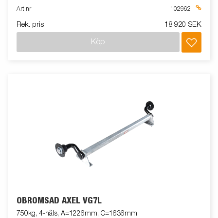
Art nr
102962
Rek. pris
18 920 SEK
Köp
OBROMSAD AXEL VG7L
750kg, 4-håls, A=1226mm, C=1636mm