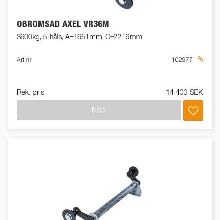
OBROMSAD AXEL VR36M
3600kg, 5-håls, A=1651mm, C=2219mm
Art nr
102977
Rek. pris
14 400 SEK
Köp