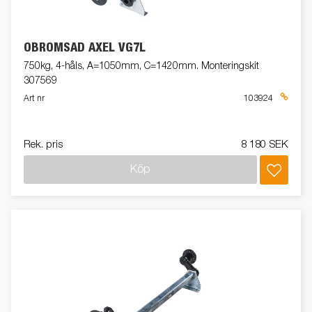
OBROMSAD AXEL VG7L
750kg, 4-håls, A=1050mm, C=1420mm. Monteringskit
307569
Art nr
103924
Rek. pris
8 180 SEK
Köp