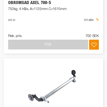
OBROMSAD AXEL 700-5
750kg, 4-håls, A=1125mm C=1615mm
Art nr
101484
Rek. pris
700 SEK
Köp