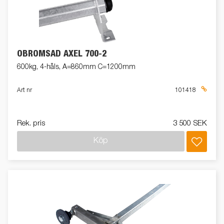
OBROMSAD AXEL 700-2
600kg, 4-håls, A=860mm C=1200mm
Art nr
101418
Rek. pris
3 500 SEK
Köp