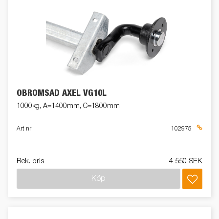
OBROMSAD AXEL VG10L
1000kg, A=1400mm, C=1800mm
Art nr
102975
Rek. pris
4 550 SEK
Köp