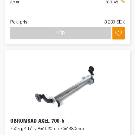
Art nr
303148
Rek. pris
3 230 SEK
Köp
OBROMSAD AXEL 700-5
750kg, 4-håls, A=1030mm C=1480mm