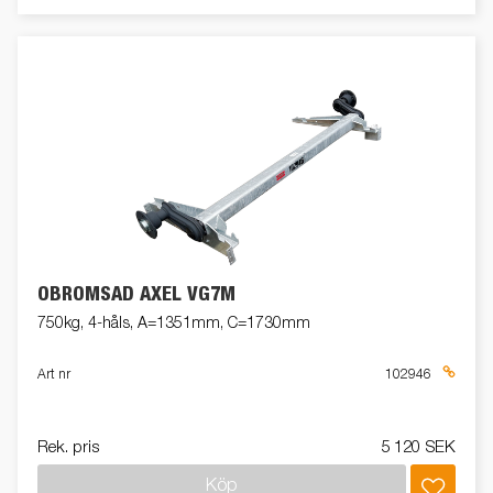
OBROMSAD AXEL VG7M
750kg, 4-håls, A=1351mm, C=1730mm
Art nr
102946
Rek. pris
5 120 SEK
Köp