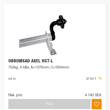
OBROMSAD AXEL VG7-L
750kg, 4-håls, A=1376mm, C=1694mm
Art nr
311617
Rek. pris
4 140 SEK
Köp