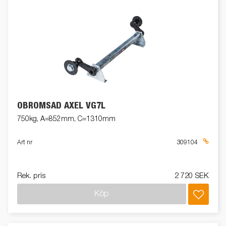
OBROMSAD AXEL VG7L
750kg, A=852mm, C=1310mm
Art nr
309104
Rek. pris
2 720 SEK
Köp