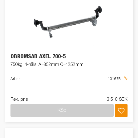
OBROMSAD AXEL 700-5
750kg, 4-håls, A=852mm C=1252mm
Art nr
101676
Rek. pris
3 510 SEK
Köp