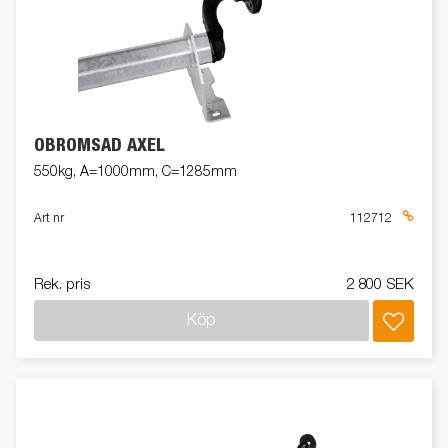
OBROMSAD AXEL
550kg, A=1000mm, C=1285mm
Art nr
112712
Rek. pris
2 800 SEK
Köp