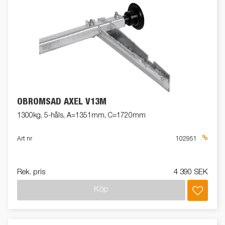
OBROMSAD AXEL V13M
1300kg, 5-håls, A=1351mm, C=1720mm
Art nr
102951
Rek. pris
4 390 SEK
Köp