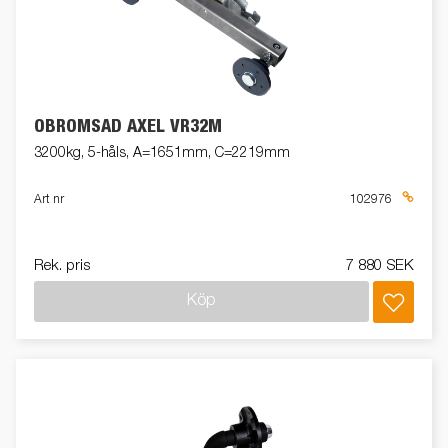
OBROMSAD AXEL VR32M
3200kg, 5-håls, A=1651mm, C=2219mm
Art nr
102976
Rek. pris
7 880 SEK
Köp