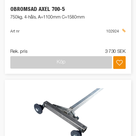
OBROMSAD AXEL 700-5
750kg, 4-håls, A=1100mm C=1580mm
Art nr
102924
Rek. pris
3 730 SEK
Köp