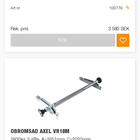
Art nr
100779
Rek. pris
3 580 SEK
Köp
OBROMSAD AXEL VR18M
1800kg, 5-håls, A=1651mm, C=2020mm