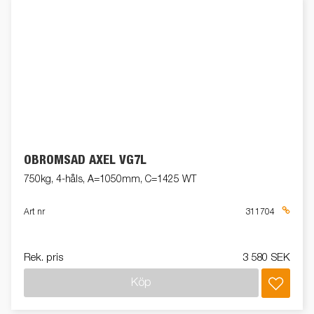
OBROMSAD AXEL VG7L
750kg, 4-håls, A=1050mm, C=1425 WT
Art nr
311704
Rek. pris
3 580 SEK
Köp