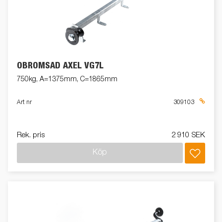
OBROMSAD AXEL VG7L
750kg, A=1375mm, C=1865mm
Art nr
309103
Rek. pris
2 910 SEK
Köp