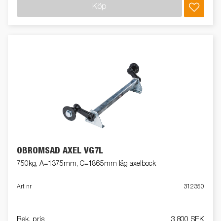
Köp
OBROMSAD AXEL VG7L
750kg, A=1375mm, C=1865mm låg axelbock
Art nr
312350
Rek. pris
3 800 SEK