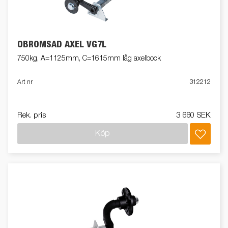
OBROMSAD AXEL VG7L
750kg, A=1125mm, C=1615mm låg axelbock
Art nr
312212
Rek. pris
3 660 SEK
Köp