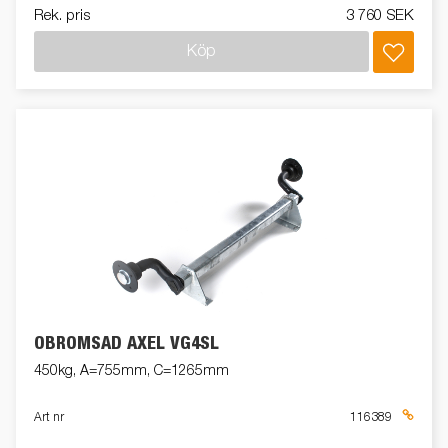
Rek. pris
3 760 SEK
Köp
OBROMSAD AXEL VG4SL
450kg, A=755mm, C=1265mm
Art nr
116389