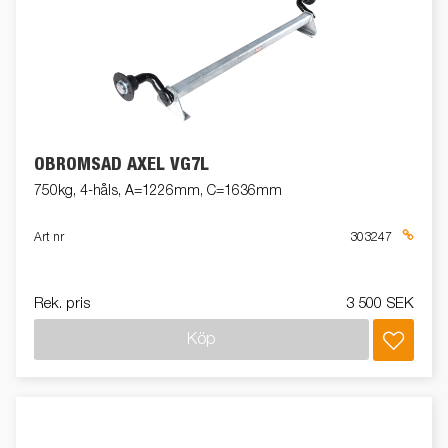
OBROMSAD AXEL VG7L
750kg, 4-håls, A=1226mm, C=1636mm
Art nr
303247
Rek. pris
3 500 SEK
Köp