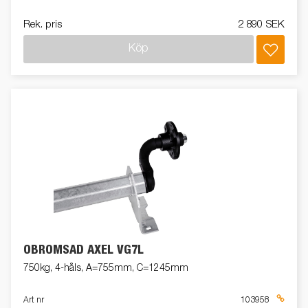
Rek. pris
2 890 SEK
Köp
OBROMSAD AXEL VG7L
750kg, 4-håls, A=755mm, C=1245mm
Art nr
103958