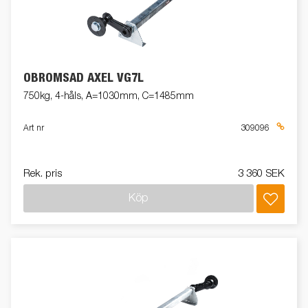
OBROMSAD AXEL VG7L
750kg, 4-håls, A=1030mm, C=1485mm
Art nr
309096
Rek. pris
3 360 SEK
Köp