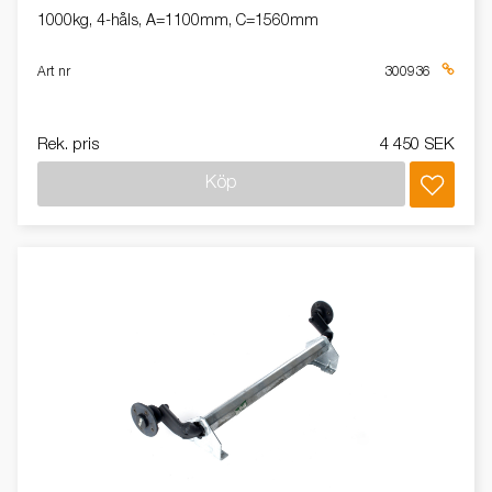
1000kg, 4-håls, A=1100mm, C=1560mm
Art nr
300936
Rek. pris
4 450 SEK
Köp