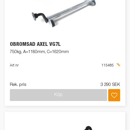
OBROMSAD AXEL VG7L
750kg, A=1180mm, C=1620mm
Art nr
115485
Rek. pris
3 290 SEK
Köp