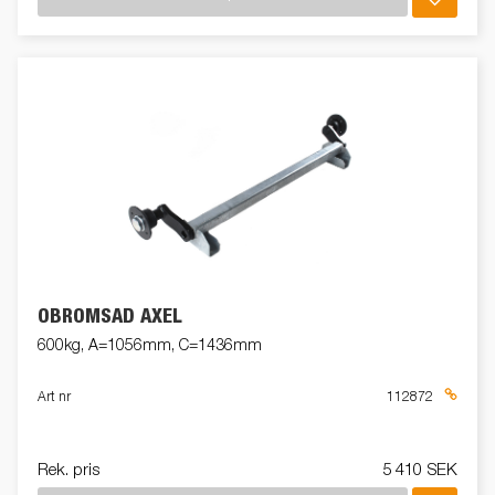
OBROMSAD AXEL
600kg, A=1056mm, C=1436mm
Art nr
112872
Rek. pris
5 410 SEK