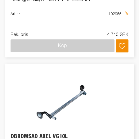
Art nr
102955
Rek. pris
4 710 SEK
Köp
OBROMSAD AXEL VG10L