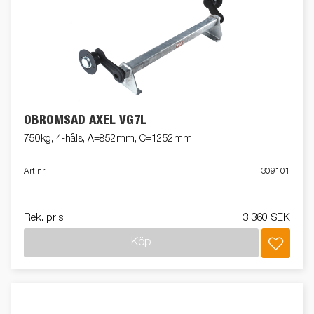
OBROMSAD AXEL VG7L
750kg, 4-håls, A=852mm, C=1252mm
Art nr
309101
Rek. pris
3 360 SEK
Köp