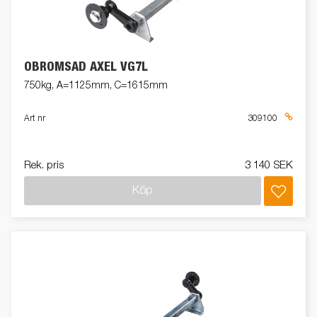
OBROMSAD AXEL VG7L
750kg, A=1125mm, C=1615mm
Art nr
309100
Rek. pris
3 140 SEK
Köp