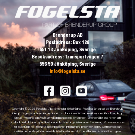
Brenderup AB
Postadress: Box 128
551 13 Jönköping, Sverige
Besöksadress: Transportvägen 7
556 50 Jönköping, Sverige
info@fogelsta.se
Copyright © 2025 Fogelsta. Alla rättigheter förbehållna. Fogelsta är en del av Brenderup
Group. Fogelsta och andra produkter och funktioner är varumärken som tillhör Brenderup
Group. Priserna som visas är rekommenderade cirkapriser. Vi förbehåller oss rätten att
ändra konstruktioner, specifikationer och utrustningsnivåer utan förvarning. Vi reserverar oss
för eventuella fel i tekniska specifikationer, information, priser och bilder. Sortimentet kan
variera beroende på den enskilde återförsäljaren. Vi förbehåller oss rätten att korrigera