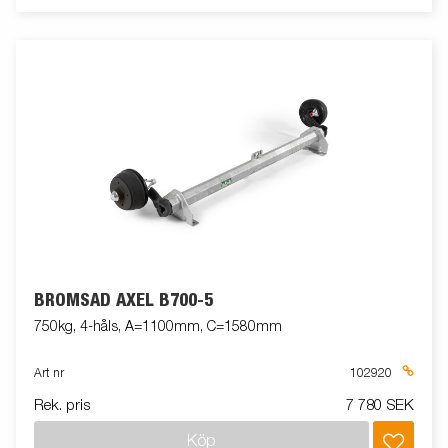
BROMSAD AXEL B700-5
750kg, 4-håls, A=1100mm, C=1580mm
Art nr
102920
Rek. pris
7 780 SEK
Köp