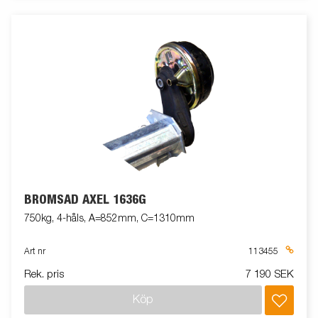
BROMSAD AXEL 1636G
750kg, 4-håls, A=852mm, C=1310mm
Art nr
113455
Rek. pris
7 190 SEK
Köp