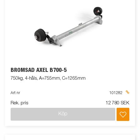
BROMSAD AXEL B700-5
750kg, 4-håls, A=755mm, C=1265mm
Art nr
101282
Rek. pris
12 780 SEK
Köp