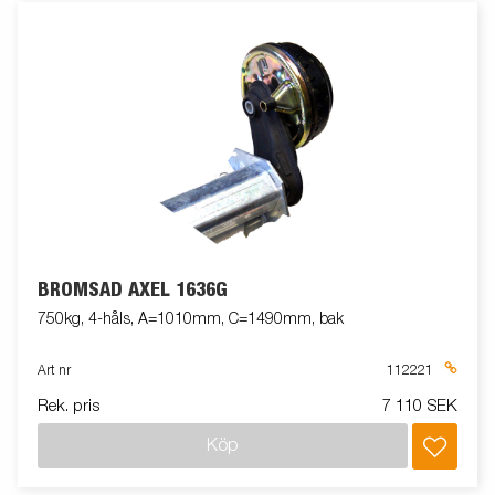
BROMSAD AXEL 1636G
750kg, 4-håls, A=1010mm, C=1490mm, bak
Art nr
112221
Rek. pris
7 110 SEK
Köp