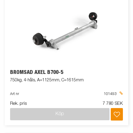
BROMSAD AXEL B700-5
750kg, 4-håls, A=1125mm, C=1615mm
Art nr
101493
Rek. pris
7 780 SEK
Köp