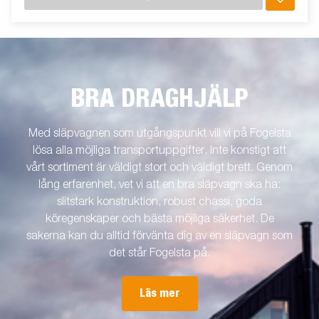
BRA DRAGHJÄLP
Med släpvagnen som utgångspunkt vill vi på Fogelsta
lösa alla möjliga transportuppgifter. Inte konstigt att
vårt sortiment är väldigt stort och väldigt brett. Genom
lång erfarenhet, vet vi att en bra släpvagn ska ha:
slitstark konstruktion, robust chassi, goda
köregenskaper och bästa möjliga säkerhet. De
sakerna kan du alltid förvänta dig av en släpvagn som
det står Fogelsta på.
Läs mer