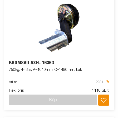
BROMSAD AXEL 1636G
750kg, 4-håls, A=1010mm, C=1490mm, bak
Art nr
112221
Rek. pris
7 110 SEK
Köp