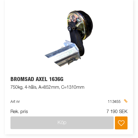
BROMSAD AXEL 1636G
750kg, 4-håls, A=852mm, C=1310mm
Art nr
113455
Rek. pris
7 190 SEK
Köp