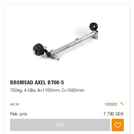
BROMSAD AXEL B700-5
750kg, 4-håls, A=1100mm, C=1580mm
Art nr
102920
Rek. pris
7 780 SEK
Köp