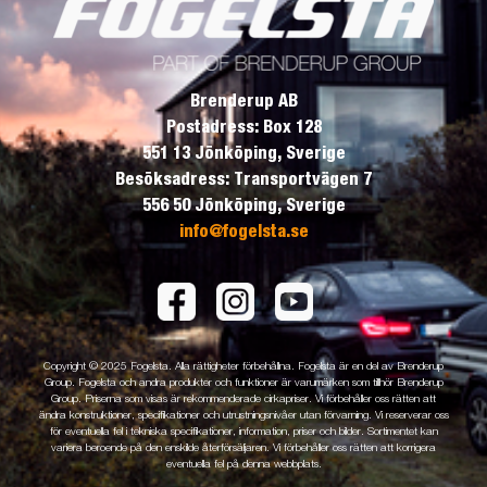
Brenderup AB
Postadress: Box 128
551 13 Jönköping, Sverige
Besöksadress: Transportvägen 7
556 50 Jönköping, Sverige
info@fogelsta.se
Copyright © 2025 Fogelsta. Alla rättigheter förbehållna. Fogelsta är en del av Brenderup
Group. Fogelsta och andra produkter och funktioner är varumärken som tillhör Brenderup
Group. Priserna som visas är rekommenderade cirkapriser. Vi förbehåller oss rätten att
ändra konstruktioner, specifikationer och utrustningsnivåer utan förvarning. Vi reserverar oss
för eventuella fel i tekniska specifikationer, information, priser och bilder. Sortimentet kan
variera beroende på den enskilde återförsäljaren. Vi förbehåller oss rätten att korrigera
eventuella fel på denna webbplats.