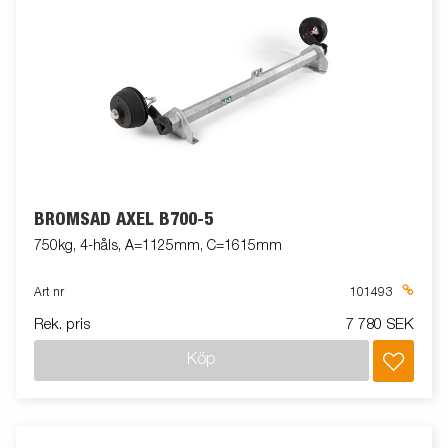
BROMSAD AXEL B700-5
750kg, 4-håls, A=1125mm, C=1615mm
Art nr
101493
Rek. pris
7 780 SEK
Köp