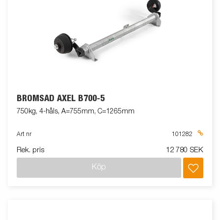
BROMSAD AXEL B700-5
750kg, 4-håls, A=755mm, C=1265mm
Art nr
101282
Rek. pris
12 780 SEK
Köp