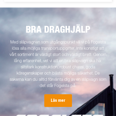
BRA DRAGHJÄLP
Med släpvagnen som utgångspunkt vill vi på Fogelsta
lösa alla möjliga transportuppgifter. Inte konstigt att
vårt sortiment är väldigt stort och väldigt brett. Genom
lång erfarenhet, vet vi att en bra släpvagn ska ha:
slitstark konstruktion, robust chassi, goda
köregenskaper och bästa möjliga säkerhet. De
sakerna kan du alltid förvänta dig av en släpvagn som
det står Fogelsta på.
Läs mer