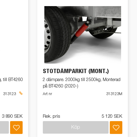
STÖTDÄMPARKIT (MONT.)
, till BT4260
2 dämpare. 2000kg till 2500kg, Monterad
på BT4260 (2020-)
313123
Art nr
313123M
3 890 SEK
Rek. pris
5 120 SEK
Köp