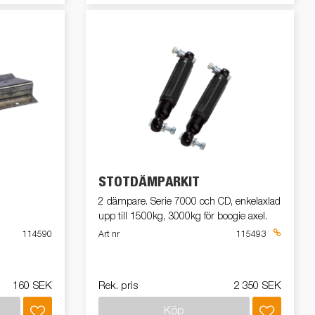
STÖTDÄMPARKIT
2 dämpare. Serie 7000 och CD, enkelaxlad
upp till 1500kg, 3000kg för boogie axel.
114590
Art nr
115493
160 SEK
Rek. pris
2 350 SEK
Köp