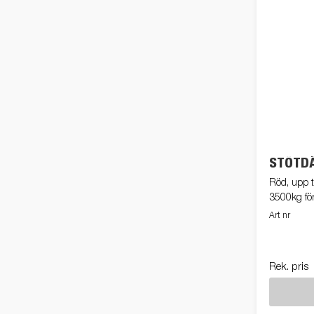
STÖTD
Röd, upp t
3500kg för
Art nr
Rek. pris