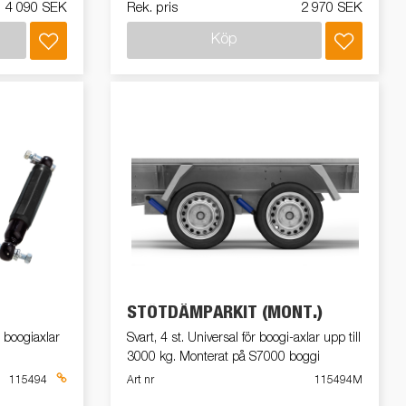
4 090 SEK
Rek. pris
2 970 SEK
Köp
STÖTDÄMPARKIT (MONT.)
 boogiaxlar
Svart, 4 st. Universal för boogi-axlar upp till
3000 kg. Monterat på S7000 boggi
115494
Art nr
115494M