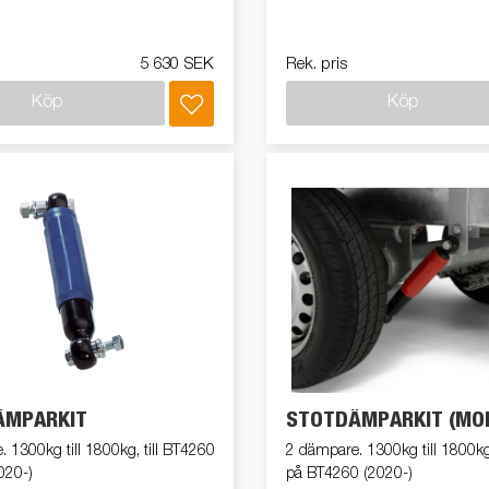
5 630 SEK
Rek. pris
Köp
Köp
ÄMPARKIT
STÖTDÄMPARKIT (MON
 1300kg till 1800kg, till BT4260
2 dämpare. 1300kg till 1800k
020-)
på BT4260 (2020-)