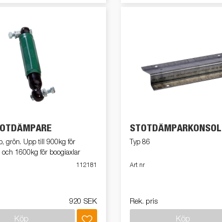
TÖTDÄMPARE
STÖTDÄMPARKONSOL
p, grön. Upp till 900kg för
Typ 86
 och 1600kg för boogiaxlar
112181
Art nr
920 SEK
Rek. pris
Köp
Köp