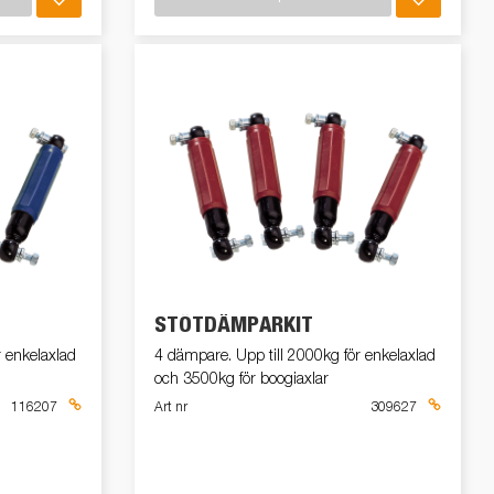
STÖTDÄMPARKIT
r enkelaxlad
4 dämpare. Upp till 2000kg för enkelaxlad
och 3500kg för boogiaxlar
116207
Art nr
309627