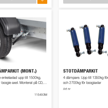
MPARKIT (MONT.)
STÖTDÄMPARKIT
0kg,
4 dämpare. Upp till 1350kg fö
 boogie axel. Monterat på CD,
och 2700kg för boogiaxlar
vagn
Art nr
115493M