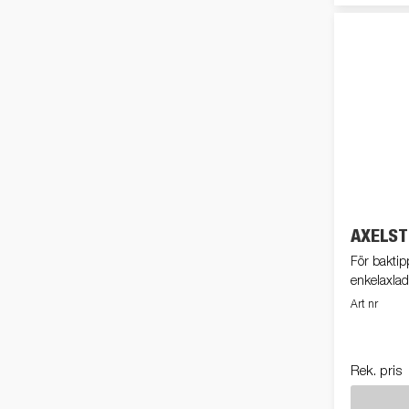
AXELS
För baktip
enkelaxlad
Art nr
Rek. pris