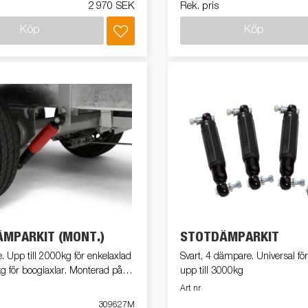
2 970 SEK
Rek. pris
Köp
Köp
MPARKIT (MONT.)
STÖTDÄMPARKIT
 Upp till 2000kg för enkelaxlad
Svart, 4 dämpare. Universal för
 för boogiaxlar. Monterad på
upp till 3000kg
Art nr
309627M