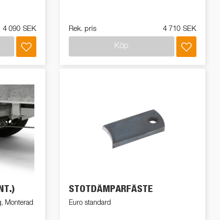
4 090 SEK
Rek. pris
4 710 SEK
Köp
T.)
STÖTDÄMPARFÄSTE
g, Monterad
Euro standard