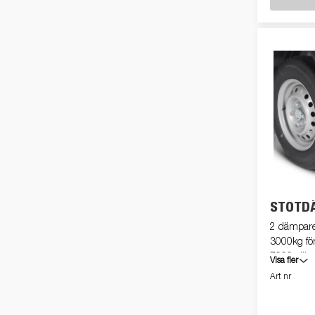
STÖTDÄ
2 dämpare enkelaxlad upp till 150
3000kg för
7000 släp
Visa fler
Art nr