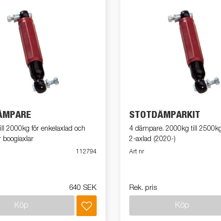
ÄMPARE
STÖTDÄMPARKIT
ill 2000kg för enkelaxlad och
4 dämpare. 2000kg till 2500kg
 boogiaxlar
2-axlad (2020-)
112794
Art nr
640 SEK
Rek. pris
Köp
Köp