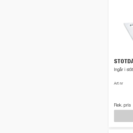
STÖTD
Ingår i st
Art nr
Rek. pris