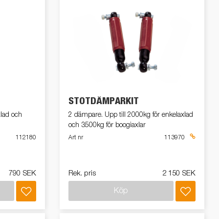
STÖTDÄMPARKIT
xlad och
2 dämpare. Upp till 2000kg för enkelaxlad
och 3500kg för boogiaxlar
112180
Art nr
113970
790 SEK
Rek. pris
2 150 SEK
Köp