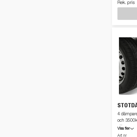
Rek. pris
STÖTDÄ
4 dämpare.
och 3500kg
släpvagn
Visa fler
Art nr