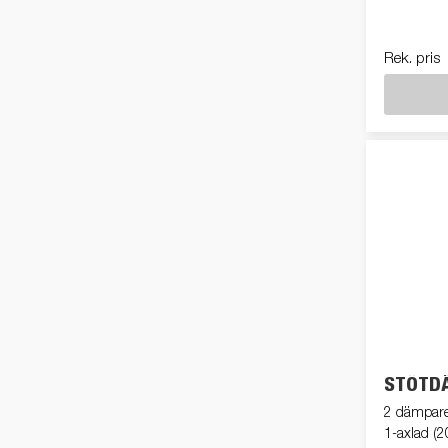
Rek. pris
STÖTD
2 dämpare.
1-axlad (2