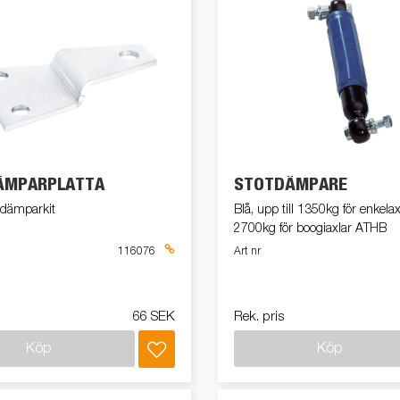
ÄMPARPLATTA
STÖTDÄMPARE
ötdämparkit
Blå, upp till 1350kg för enkela
2700kg för boogiaxlar ATHB
116076
Art nr
66 SEK
Rek. pris
Köp
Köp