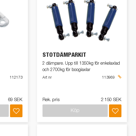
Produktguide Elbil
att
ramper
Reservdelar
ig,
dor
ör
STÖTDÄMPARKIT
med
2 dämpare. Upp till 1350kg för enkelaxlad
och 2700kg för boogiaxlar
tas
112173
Art nr
113969
kit
ll
69 SEK
Rek. pris
2 150 SEK
Köp
ar?
r
 /
ngar