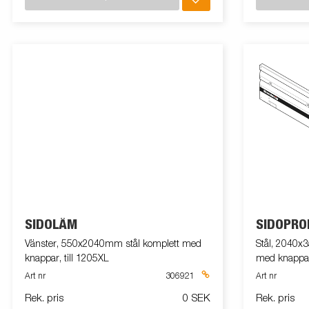
SIDOLÄM
SIDOPRO
Vänster, 550x2040mm stål komplett med
Stål, 2040x3
knappar, till 1205XL
med knappar 
Art nr
306921
Art nr
Rek. pris
0 SEK
Rek. pris