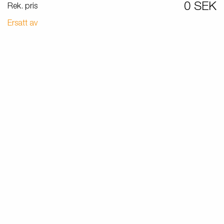
Produktguide Elbil
0 SEK
Rek. pris
att
ramper
Reservdelar
Ersatt av
ig,
dor
ör
med
tas
kit
ll
ar?
r
 /
ngar