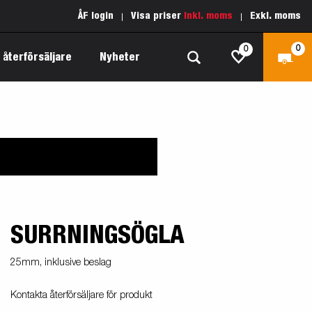
ÅF login
Visa priser
Inkl. moms
Exkl. moms
0
0
 återförsäljare
Nyheter
Produktguide Allround
Reservdelar
Inredda släpvagnar
Produktguide Båt
Kärnvärden
Fogelsta 1205 Limited Edition
 om
Produktguide Fordonstransport
Vår garantipolicy
apell
äp
SURRNINGSÖGLA
Produktguide Proffs
Reservdelssök
Produktguide Vattensport
25mm, inklusive beslag
Produktguide Entreprenad
Kontakta återförsäljare för produkt