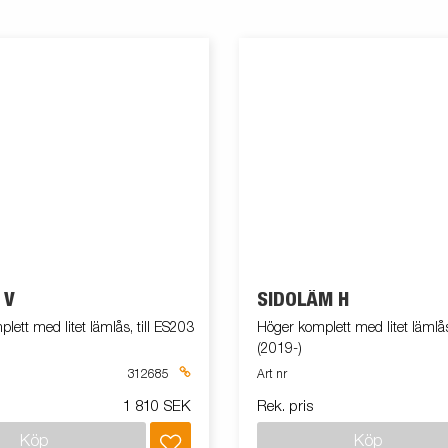
 V
SIDOLÄM H
lett med litet lämlås, till ES203
Höger komplett med litet lämlås
(2019-)
312685
Art nr
1 810 SEK
Rek. pris
Köp
Köp