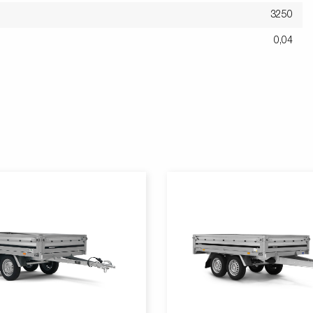
3250
0,04