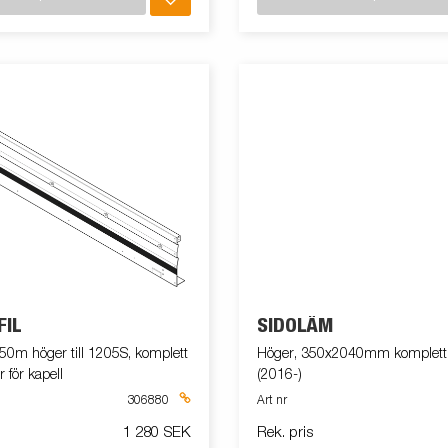
FIL
SIDOLÄM
50m höger till 1205S, komplett
Höger, 350x2040mm komplett t
för kapell
(2016-)
306880
Art nr
1 280 SEK
Rek. pris