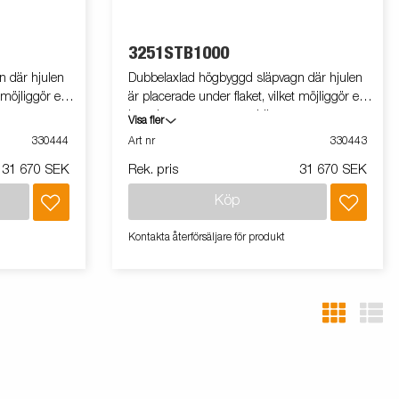
3251STB1000
 där hjulen
Dubbelaxlad högbyggd släpvagn där hjulen
 möjliggör ett
är placerade under flaket, vilket möjliggör ett
om
brett lastutrymme samtidigt som
Visa fler
ll ett
släpvagnens totala bredd hålls till ett
330444
Art nr
330443
bara fram-
minimum. Modellen har uppfällbara fram-
31 670 SEK
Rek. pris
31 670 SEK
brett utbud av
och bakpaneler. Vi erbjuder ett brett utbud av
gnen efter dina
tillbehör för att anpassa släpvagnen efter dina
Köp
ara
behov. Vagnen på bilden kan vara
extrautrustad.
Kontakta återförsäljare för produkt