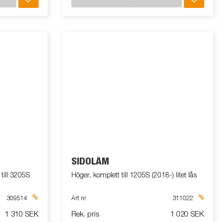
SIDOLÄM
ill 3205S
Höger, komplett till 1205S (2018-) litet lås
309514
Art nr
311022
1 310 SEK
Rek. pris
1 020 SEK