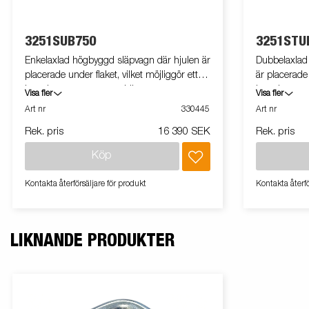
3251SUB750
3251STU
Enkelaxlad högbyggd släpvagn där hjulen är
Dubbelaxlad
placerade under flaket, vilket möjliggör ett
är placerade 
brett lastutrymme samtidigt som
brett lastu
Visa fler
Visa fler
släpvagnens totala bredd hålls till ett
släpvagnens t
Art nr
330445
Art nr
minimum. Modellen har uppfällbara fram-
minimum. Mo
Rek. pris
16 390 SEK
Rek. pris
och bakpaneler. Vi erbjuder ett brett utbud av
och bakpanele
tillbehör för att anpassa släpvagnen efter dina
tillbehör för
Köp
behov. Vagnen på bilden kan vara
behov. Vagne
extrautrustad.
extrautrusta
Kontakta återförsäljare för produkt
Kontakta återfö
LIKNANDE PRODUKTER