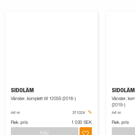
SIDOLÄM
SIDOLÄM
Vänster, komplett till 1205S (2018-)
Vänster, komp
(2019-)
Art nr
311024
Art nr
Rek. pris
1 020 SEK
Rek. pris
Köp