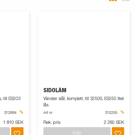
SIDOLÄM
, till ES203
Vänster stål, komplett, till 3250S, ES250 litet
lås
312684
Art nr
310255
1 810 SEK
Rek. pris
2 260 SEK
Köp