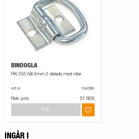
BINDÖGLA
RK-255 hål 6mm 2 delade med nitar
Art nr
104396
Rek. pris
51 SEK
Köp
INGÅR I