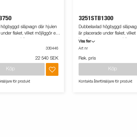
B750
3251STB1300
 högbyggd släpvagn där hjulen
Dubbelaxlad högbyggd släpvagn
under flaket, vilket möjliggör ett
är placerade under flaket, vilket
trymme samtidigt som
brett lastutrymme samtidigt s
Visa fler
otala bredd hålls till ett
släpvagnens totala bredd hålls ti
330446
Art nr
dellen har uppfällbara fram-
minimum. Modellen har uppfäll
22 540 SEK
Rek. pris
r. Vi erbjuder ett brett utbud av
och bakpaneler. Vi erbjuder ett 
 att anpassa släpvagnen efter dina
tillbehör för att anpassa släpva
Köp
Köp
n på bilden kan vara
behov. Vagnen på bilden kan v
d.
extrautrustad.
rsäljare för produkt
Kontakta återförsäljare för produkt