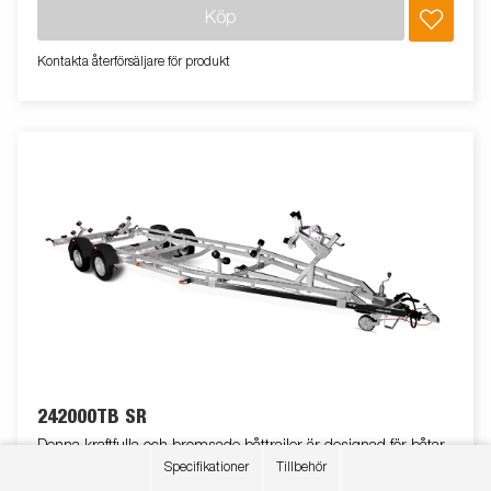
säkerhetsvajer för användning vid transport. Båttrailern på
Köp
bilden kan vara extrautrustad.
Kontakta återförsäljare för produkt
242000TB SR
Denna kraftfulla och bromsade båttrailer är designad för båtar
Specifikationer
Tillbehör
upp till 24 fot, med fokus på hållbarhet, körkomfort och trygg