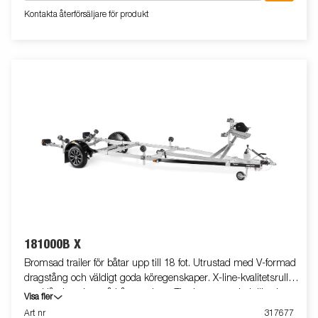
säkerhetsvajer för användning vid transport. Justerbar
Kontakta återförsäljare för produkt
teleskopisk belysningsenhet gör det lättare att använda
båttrailern, vilket ger större flexibilitet, bekvämlighet och
säkerhet på vägen. Helt vattentät lampenhet inklusive kontakt
och kabel. Båttrailern på bilden kan vara extrautrustad.
181000B X
Bromsad trailer för båtar upp till 18 fot. Utrustad med V-formad
dragstång och väldigt goda köregenskaper. X-line-kvalitetsrullar
med låg inverkan på båtens skrov. Tippbar vagga baktill och
Visa fler
justerbara dubbla sidorullar i hög kvalitet för enkel anpassning
Art nr
317677