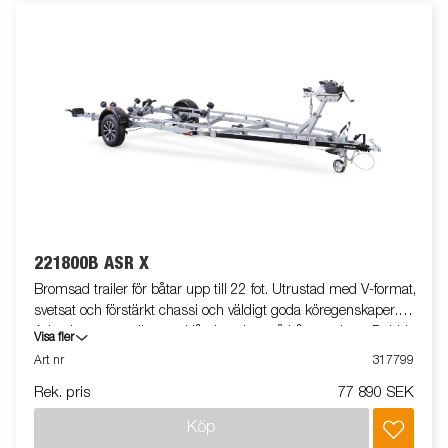
221800B ASR X
Bromsad trailer för båtar upp till 22 fot. Utrustad med V-format,
svetsat och förstärkt chassi och väldigt goda köregenskaper.
Adaptiva superrullar med låg inverkan på båtens skrov. Dubbla
Visa fler
Adaptiva vaggor som automatiskt anpassar sig till båtens skrov.
Art nr
317799
Varmgalvaniserat chassi för lång hållbarhet. Elen är helt
Rek. pris
77 890 SEK
skyddad i båttrailerns chassi. Vattentäta hjullager förlänger
livstiden. Helskyddad vinsch och vinschtorn som är enkelt att
Köp
justera, vinschtornet är även utrustat med en extra