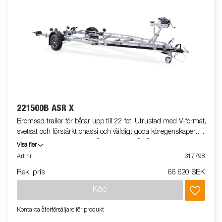
221500B ASR X
Bromsad trailer för båtar upp till 22 fot. Utrustad med V-format,
svetsat och förstärkt chassi och väldigt goda köregenskaper.
Adaptiva superrullar med låg inverkan på båtens skrov. Dubbla
Visa fler
Adaptiva vaggor som automatiskt anpassar sig till båtens skrov.
Art nr
317798
Varmgalvaniserat chassi för lång hållbarhet. Elen är helt
Rek. pris
66 620 SEK
skyddad i båttrailerns chassi. Vattentäta hjullager förlänger
livstiden. Helskyddad vinsch och vinschtorn som är enkelt att
Köp
justera, vinschtornet är även utrustat med en extra
säkerhetsvajer för användning vid transport. Justerbar
Kontakta återförsäljare för produkt
teleskopisk belysningsenhet gör det lättare att använda