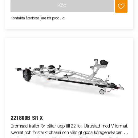
båt. Båttrailern på bilden kan vara extrautrustad.
Köp
Kontakta återförsäljare för produkt
221800B SR X
Bromsad trailer för båtar upp till 22 fot. Utrustad med V-format,
svetsat och förstärkt chassi och väldigt goda köregenskaper. X-