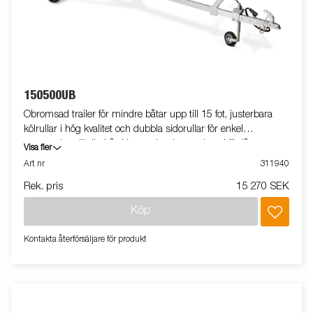
150500UB
Obromsad trailer för mindre båtar upp till 15 fot, justerbara
kölrullar i hög kvalitet och dubbla sidorullar för enkel
anpassning till din båt. Varmgalvaniserat chassi för lång
Visa fler
hållbarhet. Elen är helt skyddad i båttrailerns chassi. Vattentäta
Art nr
311940
hjullager förlänger livstiden. Justerbart vinschtorn. Två fixerade
Rek. pris
15 270 SEK
lampor som inte behöver tas bort vid av- och pålastning av din
båt. Båttrailern på bilden kan vara extrautrustad.
Köp
Kontakta återförsäljare för produkt