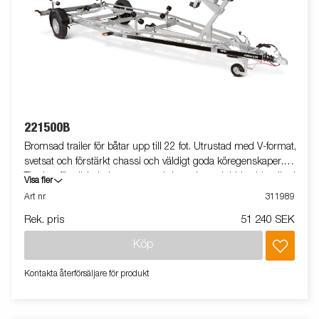
221500B
Bromsad trailer för båtar upp till 22 fot. Utrustad med V-format,
svetsat och förstärkt chassi och väldigt goda köregenskaper.
Tippbar förstärkt bakre vagga och justerbara dubbla sidorullar i
Visa fler
hög kvalitet för enkel anpassning till din båt. Varmgalvaniserat
Art nr
311989
chassi för lång hållbarhet. Elen är helt skyddad i båttrailerns
Rek. pris
51 240 SEK
chassi. Vattentäta hjullager förlänger livstiden. Justerbart
vinschtorn. Enkel avtagbar ljusramp med quick-release-fästen
Köp
för smidig av- och pålastning. Båttrailern på bilden kan vara
extrautrustad.
Kontakta återförsäljare för produkt