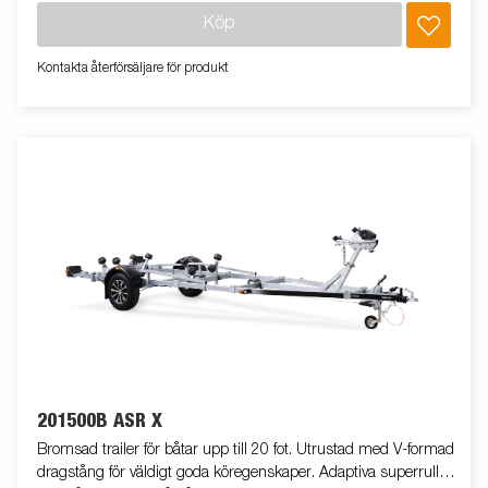
hjullager förlänger livstiden. Helskyddad vinsch och vinschtorn
Köp
som är enkelt att justera, vinschtornet är även utrustat med en
extra säkerhetsvajer för användning vid transport. Justerbar
Kontakta återförsäljare för produkt
teleskopisk belysningsenhet gör det lättare att använda
båttrailern, vilket ger större flexibilitet, bekvämlighet och
säkerhet på vägen. Helt vattentät lampenhet inklusive kontakt
och kabel. Båttrailern på bilden kan vara extrautrustad.
201500B ASR X
Bromsad trailer för båtar upp till 20 fot. Utrustad med V-formad
dragstång för väldigt goda köregenskaper. Adaptiva superrullar