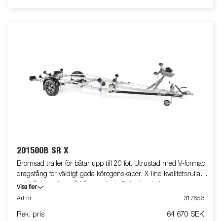
201500B SR X
Bromsad trailer för båtar upp till 20 fot. Utrustad med V-formad
dragstång för väldigt goda köregenskaper. X-line-kvalitetsrullar
med låg inverkan på båtens skrov. Svängbar bakre
Visa fler
superrullsvagga och justerbara dubbla sidorullar för enkel
Art nr
317653
anpassning till din båt. Varmgalvaniserat chassi för lång
Rek. pris
64 670 SEK
hållbarhet. Elen är helt skyddad i båttrailerns chassi. Vattentäta