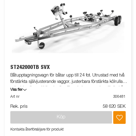
ST242000TB SVX
Båtupptagningsvagn för båtar upp till 24 fot. Utrustad med två
förstärkta självjusterande vaggor, justerbara förstärkta kölrullar
och sidorullar av X-line-kvalitet för enkel anpassning till din båt.
Visa fler
Varmgalvaniserat chassi för lång hållbarhet. Vinsch och
Art nr
306481
vinschtorn som är enkelt att justera, vinschtornet är även
Rek. pris
58 620 SEK
utrustat med en extra säkerhetsvajer för användning vid
transport. Båttrailern på bilden kan vara extrautrustad.
Köp
Kontakta återförsäljare för produkt