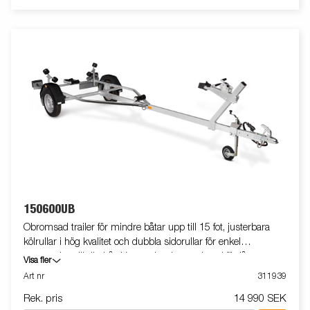
150600UB
Obromsad trailer för mindre båtar upp till 15 fot, justerbara
kölrullar i hög kvalitet och dubbla sidorullar för enkel
anpassning till din båt. Varmgalvaniserat chassi för lång
Visa fler
hållbarhet. Elen är helt skyddad i båttrailerns chassi. Vattentäta
Art nr
311939
hjullager förlänger livstiden. Justerbart vinschtorn. Två fixerade
Rek. pris
14 990 SEK
lampor som inte behöver tas bort vid av- och pålastning av din