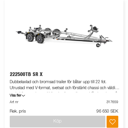
222500TB SR X
Dubbelaxlad och bromsad trailer för båtar upp till 22 fot.
Utrustad med V-format, svetsat och förstärkt chassi och väldigt
goda köregenskaper. X-line-kvalitetsrullar med låg inverkan på
Visa fler
båtens skrov. Tippbar superrullsvagga baktill, förstärkta kölrullar
Art nr
317659
och justerbara dubbla sidorullar för enkel anpassning till din
Rek. pris
96 650 SEK
båt. Varmgalvaniserat chassi för lång hållbarhet. Elen är helt
skyddad i båttrailerns chassi. Vattentäta hjullager förlänger
Köp
livstiden. Helskyddad vinsch och vinschtorn som är enkelt att