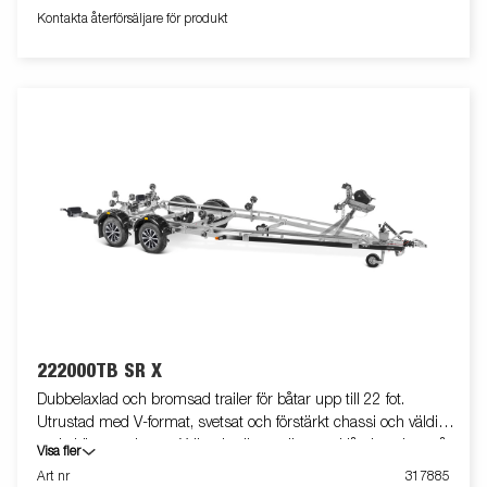
justera, vinschtornet är även utrustat med en extra
Kontakta återförsäljare för produkt
säkerhetsvajer för användning vid transport. Justerbar
teleskopisk belysningsenhet gör det lättare att använda
båttrailern, vilket ger större flexibilitet, bekvämlighet och
säkerhet på vägen. Helt vattentät lampenhet inklusive kontakt
och kabel. Båttrailern på bilden kan vara extrautrustad.
222000TB SR X
Dubbelaxlad och bromsad trailer för båtar upp till 22 fot.
Utrustad med V-format, svetsat och förstärkt chassi och väldigt
goda köregenskaper. X-line-kvalitetsrullar med låg inverkan på
Visa fler
båtens skrov. Tippbar superrullsvagga baktill, förstärkta kölrullar
Art nr
317885