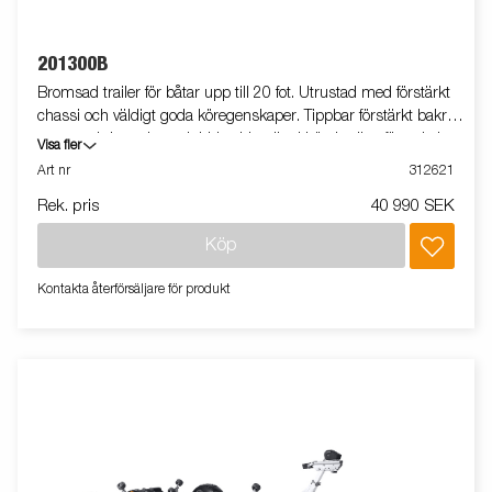
201300B
Bromsad trailer för båtar upp till 20 fot. Utrustad med förstärkt
chassi och väldigt goda köregenskaper. Tippbar förstärkt bakre
vagga och justerbara dubbla sidorullar i hög kvalitet för enkel
Visa fler
anpassning till din båt. Varmgalvaniserat chassi för lång
Art nr
312621
hållbarhet. Elen är helt skyddad i båttrailerns chassi. Vattentäta
Rek. pris
40 990 SEK
hjullager förlänger livstiden. Justerbart vinschtorn. Enkel
avtagbar ljusramp med quick-release-fästen för smidig av- och
Köp
pålastning. Båttrailern på bilden kan vara extrautrustad.
Kontakta återförsäljare för produkt