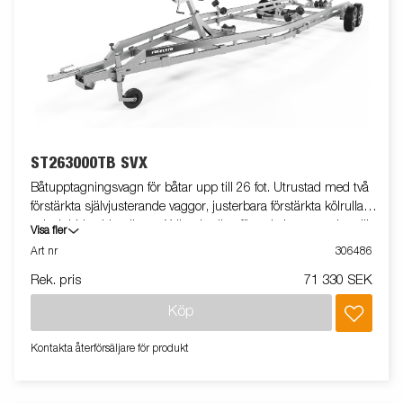
ST263000TB SVX
Båtupptagningsvagn för båtar upp till 26 fot. Utrustad med två
förstärkta självjusterande vaggor, justerbara förstärkta kölrullar
och dubbla sidorullar av X-line-kvalitet för enkel anpassning till
Visa fler
din båt. Varmgalvaniserat chassi för lång hållbarhet. Vinsch och
Art nr
306486
vinschtorn som är enkelt att justera, vinschtornet är även
Rek. pris
71 330 SEK
utrustat med en extra säkerhetsvajer för användning vid
transport. Båttrailern på bilden kan vara extrautrustad.
Köp
Kontakta återförsäljare för produkt