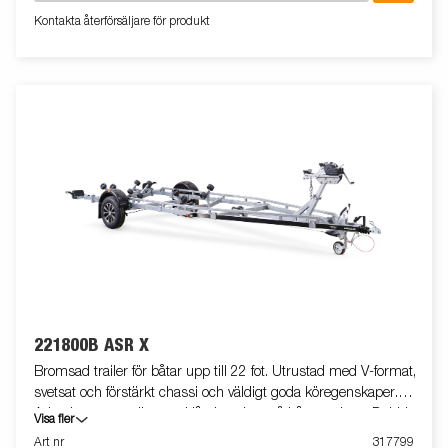
på- och avlastning och ger extra stöd där båten är som tyngst.
Kontakta återförsäljare för produkt
Justerbara dubbla sidorullar och förstärkta kölrullar gör att
trailern enkelt anpassas efter din båt. Elen är helt skyddad i
chassit för extra driftsäkerhet och ljusrampen är lätt att ta bort
för smidig hantering i vatten. Vattentäta hjullager ger längre
livslängd, och vinsch/vinschtorn har ren design med optimal
dragvinkel. Båttrailern på bilden kan vara extrautrustad.
221800B ASR X
Bromsad trailer för båtar upp till 22 fot. Utrustad med V-format,
svetsat och förstärkt chassi och väldigt goda köregenskaper.
Adaptiva superrullar med låg inverkan på båtens skrov. Dubbla
Visa fler
Adaptiva vaggor som automatiskt anpassar sig till båtens skrov.
Art nr
317799