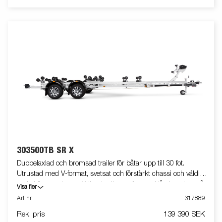
båttrailern, vilket ger större flexibilitet, bekvämlighet och
säkerhet på vägen. Helt vattentät lampenhet inklusive kontakt
och kabel. Båttrailern på bilden kan vara extrautrustad.
303500TB SR X
Dubbelaxlad och bromsad trailer för båtar upp till 30 fot.
Utrustad med V-format, svetsat och förstärkt chassi och väldigt
goda köregenskaper. X-line-kvalitetsrullar med låg inverkan på
Visa fler
båtens skrov. Tippbar heavy duty superrullsvagga baktill med
Art nr
317889
fyra super soft kölrullar, heavy duty superrullar framtill med fyra
Rek. pris
139 390 SEK
super soft kölrullar, en extra kölrulle och ett par dubbla