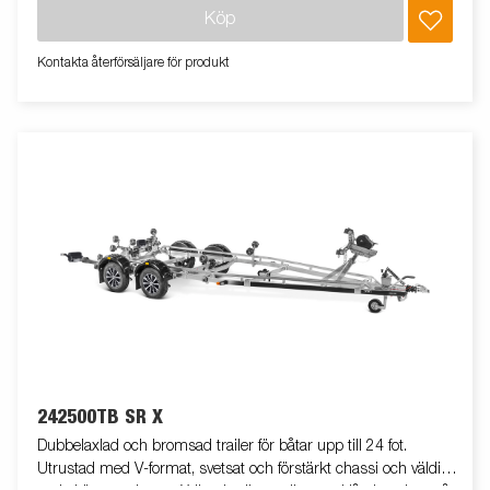
livstiden. Helskyddad vinsch och vinschtorn som är enkelt att
Köp
justera, vinschtornet är även utrustat med en extra
säkerhetsvajer för användning vid transport. Justerbar
Kontakta återförsäljare för produkt
teleskopisk belysningsenhet gör det lättare att använda
båttrailern, vilket ger större flexibilitet, bekvämlighet och
säkerhet på vägen. Helt vattentät lampenhet inklusive kontakt
och kabel. Båttrailern på bilden kan vara extrautrustad.
242500TB SR X
Dubbelaxlad och bromsad trailer för båtar upp till 24 fot.
Utrustad med V-format, svetsat och förstärkt chassi och väldigt