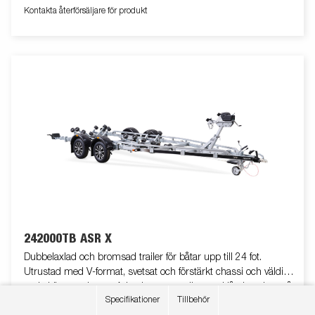
Kontakta återförsäljare för produkt
242000TB ASR X
Dubbelaxlad och bromsad trailer för båtar upp till 24 fot.
Utrustad med V-format, svetsat och förstärkt chassi och väldigt
goda köregenskaper. Adaptiva superrullar med låg inverkan på
Visa fler
Specifikationer
Tillbehör
båtens skrov. Dubbla Adaptiva vaggor som automatiskt
Art nr
317802