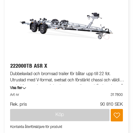
222000TB ASR X
Dubbelaxlad och bromsad trailer för båtar upp till 22 fot.
Utrustad med V-format, svetsat och förstärkt chassi och väldigt
goda köregenskaper. Adaptiva superrullar med låg inverkan på
Visa fler
båtens skrov. Tippbar adaptiv vagga baktill, förstärkta kölrullar.
Art nr
317800
Varmgalvaniserat chassi för lång hållbarhet. Elen är helt
Rek. pris
90 810 SEK
skyddad i båttrailerns chassi. Vattentäta hjullager förlänger
livstiden. Helskyddad vinsch och vinschtorn som är enkelt att
Köp
justera, vinschtornet är även utrustat med en extra
säkerhetsvajer för användning vid transport. Justerbar
Kontakta återförsäljare för produkt
teleskopisk belysningsenhet gör det lättare att använda