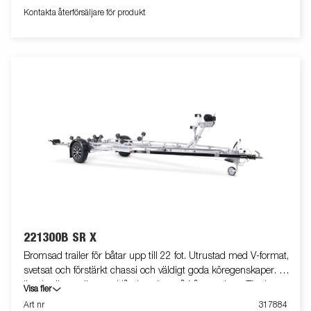
justera, vinschtornet är även utrustat med en extra
Kontakta återförsäljare för produkt
säkerhetsvajer för användning vid transport. Smidig och vikbar
led-belysning vilket gör både av- och pålastning väldigt enkel.
Båttrailern på bilden kan vara extrautrustad.
221300B SR X
Bromsad trailer för båtar upp till 22 fot. Utrustad med V-format,
svetsat och förstärkt chassi och väldigt goda köregenskaper. X-
line-kvalitetsrullar med låg inverkan på båtens skrov. Tippbar
Visa fler
superrullsvagga baktill och justerbara dubbla sidorullar för enkel
Art nr
317884