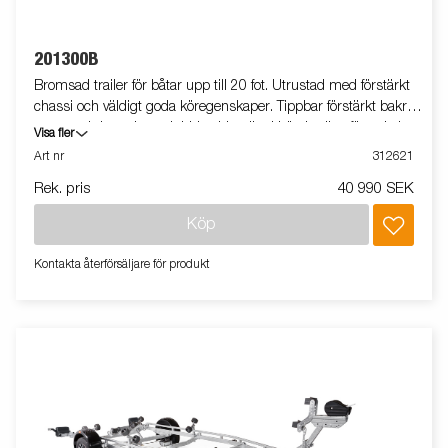
201300B
Bromsad trailer för båtar upp till 20 fot. Utrustad med förstärkt
chassi och väldigt goda köregenskaper. Tippbar förstärkt bakre
vagga och justerbara dubbla sidorullar i hög kvalitet för enkel
Visa fler
anpassning till din båt. Varmgalvaniserat chassi för lång
Art nr
312621
hållbarhet. Elen är helt skyddad i båttrailerns chassi. Vattentäta
Rek. pris
40 990 SEK
hjullager förlänger livstiden. Justerbart vinschtorn. Enkel
avtagbar ljusramp med quick-release-fästen för smidig av- och
Köp
pålastning. Båttrailern på bilden kan vara extrautrustad.
Kontakta återförsäljare för produkt