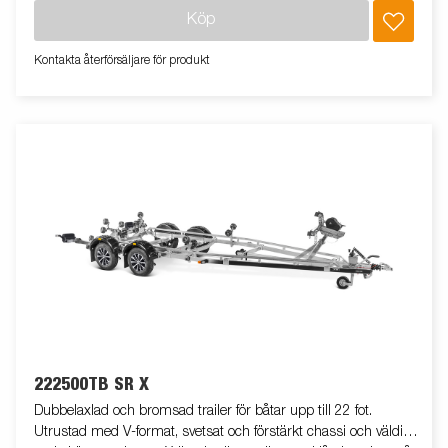
sidorullar för enkel anpassning till din båt. Varmgalvaniserat
Köp
chassi för lång hållbarhet. Elen är helt skyddad i båttrailerns
chassi. Vattentäta hjullager förlänger livstiden. Helskyddad
Kontakta återförsäljare för produkt
vinsch och vinschtorn som är enkelt att justera, vinschtornet är
även utrustat med en extra säkerhetsvajer för användning vid
transport. Justerbar teleskopisk belysningsenhet gör det lättare
att använda båttrailern, vilket ger större flexibilitet, bekvämlighet
och säkerhet på vägen. Helt vattentät lampenhet inklusive
kontakt och kabel. Båttrailern på bilden kan vara extrautrustad.
222500TB SR X
Dubbelaxlad och bromsad trailer för båtar upp till 22 fot.
Utrustad med V-format, svetsat och förstärkt chassi och väldigt