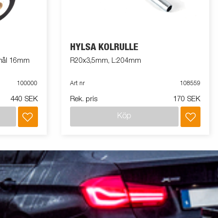
HYLSA KÖLRULLE
 hål 16mm
R20x3,5mm, L:204mm
100000
Art nr
108559
440 SEK
Rek. pris
170 SEK
Köp