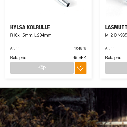
HYLSA KÖLRULLE
LÅSMUT
R16x1,5mm, L:204mm
M12 DIN985
Art nr
104878
Art nr
Rek. pris
49 SEK
Rek. pris
Köp