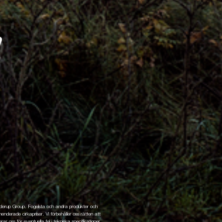
enderup Group. Fogelsta och andra produkter och
nderade cirkapriser. Vi förbehåller oss rätten att
ar oss för eventuella fel i tekniska specifikationer,