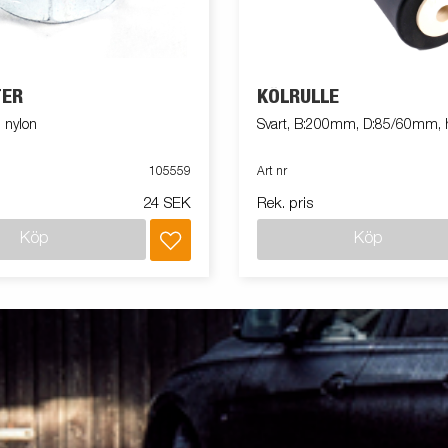
TER
KÖLRULLE
 nylon
Svart, B:200mm, D:85/60mm,
105559
Art nr
24 SEK
Rek. pris
Köp
Köp