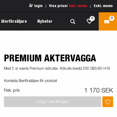
ÅF login
Visa priser
Inkl. moms
Exkl. moms
0
0
 återförsäljare
Nyheter
PREMIUM AKTERVAGGA
Produktguide Allround
Reservdelar
Inredda släpvagnar
Produktguide Båt
Kärnvärden
Med 2 st svarta Premium kölrullar. Kölrulle bredd 200 D85/60 H16
Fogelsta 1205 Limited Edition
 om
Produktguide Fordonstransport
Vår garantipolicy
Kontakta återförsäljare för produkt
apell
äp
Produktguide Proffs
Reservdelssök
1 170 SEK
Rek. pris
Produktguide Vattensport
Lägg i varukorgen
Produktguide Entreprenad