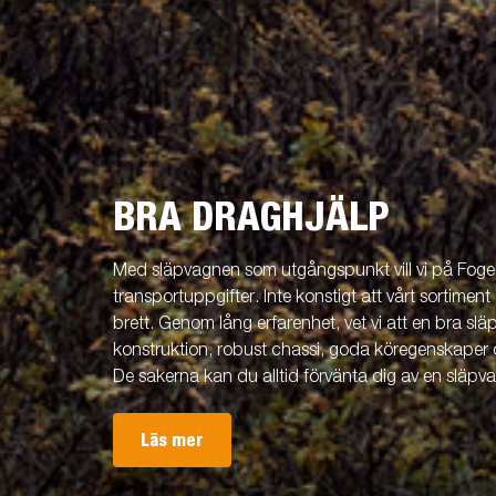
BRA DRAGHJÄLP
Med släpvagnen som utgångspunkt vill vi på Fogels
transportuppgifter. Inte konstigt att vårt sortiment 
brett. Genom lång erfarenhet, vet vi att en bra släp
konstruktion, robust chassi, goda köregenskaper 
De sakerna kan du alltid förvänta dig av en släpv
Läs mer