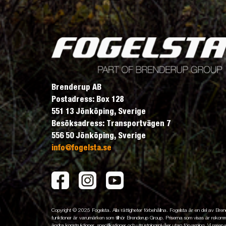
Brenderup AB
Postadress: Box 128
551 13 Jönköping, Sverige
Besöksadress: Transportvägen 7
556 50 Jönköping, Sverige
info@fogelsta.se
Copyright © 2025 Fogelsta. Alla rättigheter förbehållna. Fogelsta är en del av Br
funktioner är varumärken som tillhör Brenderup Group. Priserna som visas är rekomme
ändra konstruktioner, specifikationer och utrustningsnivåer utan förvarning. Vi reserver