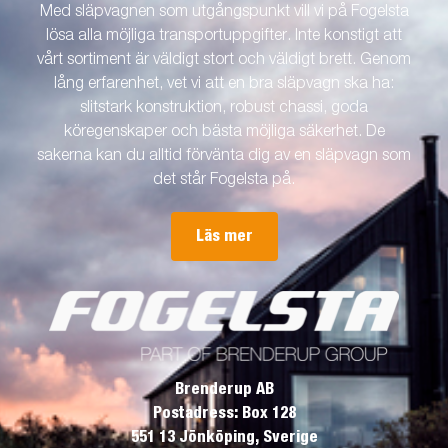
Med släpvagnen som utgångspunkt vill vi på Fogelsta
lösa alla möjliga transportuppgifter. Inte konstigt att
vårt sortiment är väldigt stort och väldigt brett. Genom
lång erfarenhet, vet vi att en bra släpvagn ska ha:
slitstark konstruktion, robust chassi, goda
köregenskaper och bästa möjliga säkerhet. De
sakerna kan du alltid förvänta dig av en släpvagn som
det står Fogelsta på.
Läs mer
Brenderup AB
Postadress: Box 128
551 13 Jönköping, Sverige