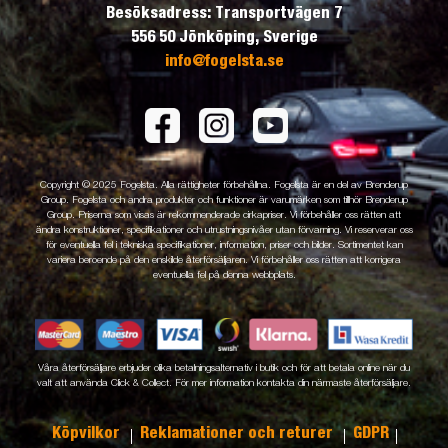
Besöksadress: Transportvägen 7
556 50 Jönköping, Sverige
info@fogelsta.se
Copyright © 2025 Fogelsta. Alla rättigheter förbehållna. Fogelsta är en del av Brenderup
Group. Fogelsta och andra produkter och funktioner är varumärken som tillhör Brenderup
Group. Priserna som visas är rekommenderade cirkapriser. Vi förbehåller oss rätten att
ändra konstruktioner, specifikationer och utrustningsnivåer utan förvarning. Vi reserverar oss
för eventuella fel i tekniska specifikationer, information, priser och bilder. Sortimentet kan
variera beroende på den enskilde återförsäljaren. Vi förbehåller oss rätten att korrigera
eventuella fel på denna webbplats.
Våra återförsäljare erbjuder olika betalningsalternativ i butik och för att betala online när du
valt att använda Click & Collect. För mer information kontakta din närmaste återförsäljare.
Köpvilkor
Reklamationer och returer
GDPR