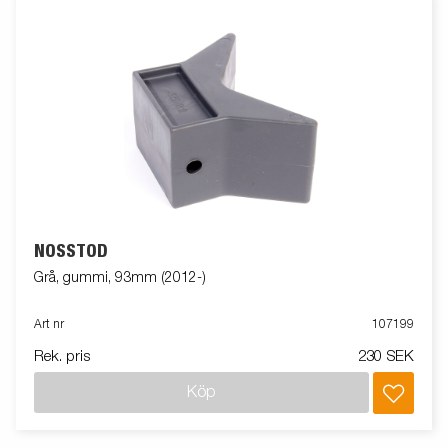
NOSSTÖD
Grå, gummi, 93mm (2012-)
Art nr
107199
Rek. pris
230 SEK
Köp