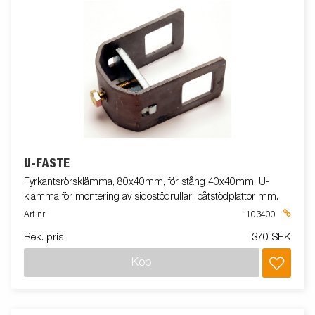
U-FÄSTE
Fyrkantsrörsklämma, 80x40mm, för stång 40x40mm. U-
klämma för montering av sidostödrullar, båtstödplattor mm.
Art nr
103400
Rek. pris
370 SEK
Köp