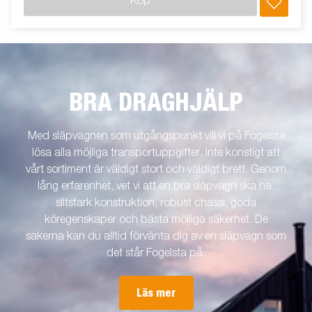
Köp
BRA DRAGHJÄLP
Med släpvagnen som utgångspunkt vill vi på Fogelsta
lösa alla möjliga transportuppgifter. Inte konstigt att
vårt sortiment är väldigt stort och väldigt brett. Genom
lång erfarenhet, vet vi att en bra släpvagn ska ha:
slitstark konstruktion, robust chassi, goda
köregenskaper och bästa möjliga säkerhet. De
sakerna kan du alltid förvänta dig av en släpvagn som
det står Fogelsta på.
Läs mer