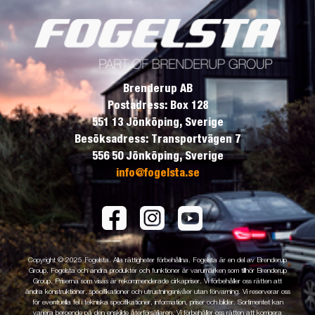
Brenderup AB
Postadress: Box 128
551 13 Jönköping, Sverige
Besöksadress: Transportvägen 7
556 50 Jönköping, Sverige
info@fogelsta.se
Copyright © 2025 Fogelsta. Alla rättigheter förbehållna. Fogelsta är en del av Brenderup
Group. Fogelsta och andra produkter och funktioner är varumärken som tillhör Brenderup
Group. Priserna som visas är rekommenderade cirkapriser. Vi förbehåller oss rätten att
ändra konstruktioner, specifikationer och utrustningsnivåer utan förvarning. Vi reserverar oss
för eventuella fel i tekniska specifikationer, information, priser och bilder. Sortimentet kan
variera beroende på den enskilde återförsäljaren. Vi förbehåller oss rätten att korrigera