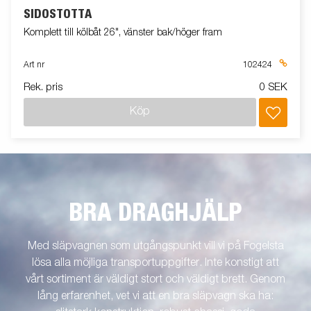
SIDOSTÖTTA
Komplett till kölbåt 26", vänster bak/höger fram
Art nr
102424
Rek. pris
0 SEK
Köp
BRA DRAGHJÄLP
Med släpvagnen som utgångspunkt vill vi på Fogelsta
lösa alla möjliga transportuppgifter. Inte konstigt att
vårt sortiment är väldigt stort och väldigt brett. Genom
lång erfarenhet, vet vi att en bra släpvagn ska ha: