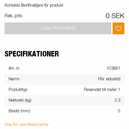
Kontakta återförsäljare för produkt
0 SEK
Rek. pris
Lägg i inköpslista
SPECIFIKATIONER
Art. nr
103881
Namn
Rör sidostöd
Produkttyp
Reservdel till trailer 1
Nettovikt (kg)
2,3
Bredd (mm)
0
Visa fler specifikationer