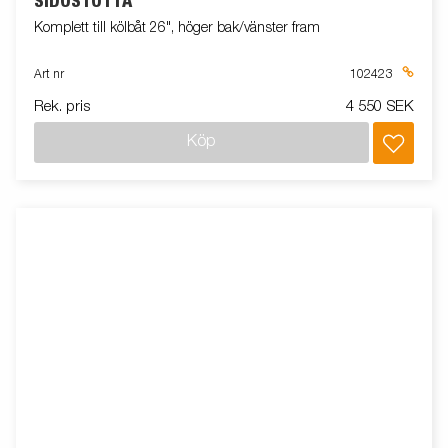
SIDOSTÖTTA
Komplett till kölbåt 26", höger bak/vänster fram
Art nr
102423
Rek. pris
4 550 SEK
Köp