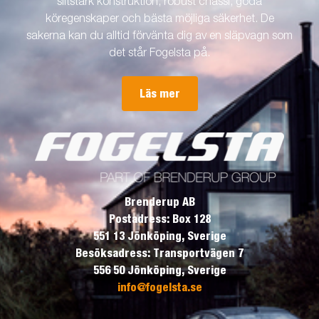
slitstark konstruktion, robust chassi, goda
köregenskaper och bästa möjliga säkerhet. De
sakerna kan du alltid förvänta dig av en släpvagn som
det står Fogelsta på.
Läs mer
Brenderup AB
Postadress: Box 128
551 13 Jönköping, Sverige
Besöksadress: Transportvägen 7
556 50 Jönköping, Sverige
info@fogelsta.se