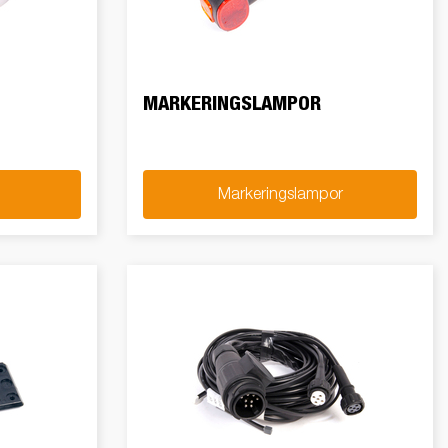
Produktguide Elbil
att
ramper
Reservdelar
ig,
MARKERINGSLAMPOR
dor
ör
med
Markeringslampor
tas
kit
ll
ar?
r
 /
ngar