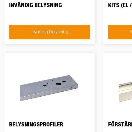
INVÄNDIG BELYSNING
KITS (EL 
Invändig belysning
K
BELYSNINGSPROFILER
FÖRSTÄR