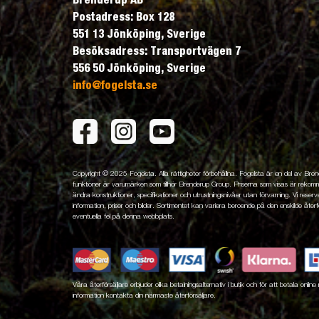
Postadress: Box 128
551 13 Jönköping, Sverige
Besöksadress: Transportvägen 7
556 50 Jönköping, Sverige
info@fogelsta.se
Copyright © 2025 Fogelsta. Alla rättigheter förbehållna. Fogelsta är en del av Br
funktioner är varumärken som tillhör Brenderup Group. Priserna som visas är rekomme
ändra konstruktioner, specifikationer och utrustningsnivåer utan förvarning. Vi reserver
information, priser och bilder. Sortimentet kan variera beroende på den enskilde återfö
eventuella fel på denna webbplats.
Våra återförsäljare erbjuder olika betalningsalternativ i butik och för att betala onli
information kontakta din närmaste återförsäljare.