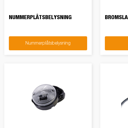
NUMMERPLÅTSBELYSNING
BROMSL
Nummerplåtsbelysning