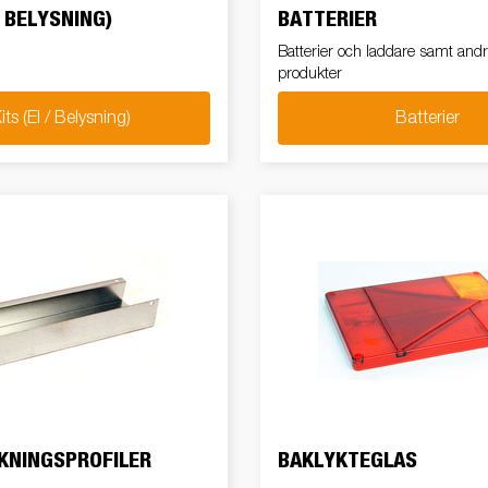
/ BELYSNING)
BATTERIER
Batterier och laddare samt andr
produkter
its (El / Belysning)
Batterier
KNINGSPROFILER
BAKLYKTEGLAS