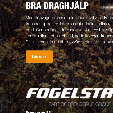
BRA DRAGHJÄLP
Med släpvagnen som utgångspunkt vill vi på Fogels
transportuppgifter. Inte konstigt att vårt sortiment 
brett. Genom lång erfarenhet, vet vi att en bra släp
konstruktion, robust chassi, goda köregenskaper 
De sakerna kan du alltid förvänta dig av en släpv
Läs mer
Brenderup AB