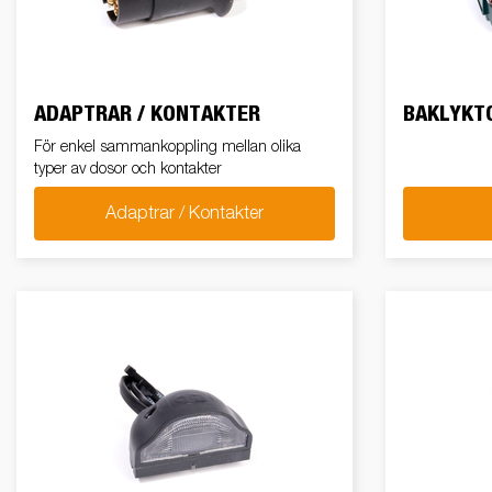
El och belysning
MC-transporter
Snöskotersläp
Förhöjningskit
Gas
Sk
ADAPTRAR / KONTAKTER
BAKLYKT
Tillbehör till
För enkel sammankoppling mellan olika
Stödben
snöskotersläp
typer av dosor och kontakter
Adaptrar / Kontakter
Retail
Släpvagnskit
Vi
Retail
Verktygslådor
Till