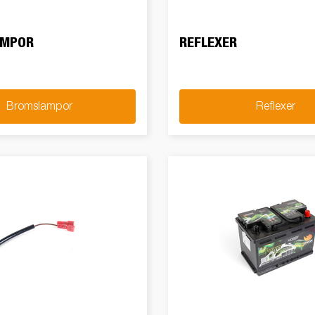
AMPOR
REFLEXER
Bromslampor
Reflexer