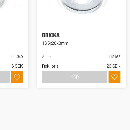
Produktguide Elbil
att
ramper
Reservdelar
ig,
BRICKA
dor
ör
13,5x28x3mm
med
111349
Art nr
112157
6 SEK
Rek. pris
26 SEK
tas
Köp
kit
ll
ar?
r
 /
ngar