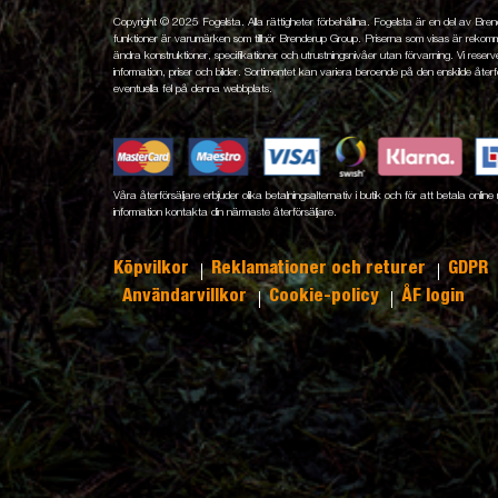
Copyright © 2025 Fogelsta. Alla rättigheter förbehållna. Fogelsta är en del av Br
funktioner är varumärken som tillhör Brenderup Group. Priserna som visas är rekomme
ändra konstruktioner, specifikationer och utrustningsnivåer utan förvarning. Vi reserver
information, priser och bilder. Sortimentet kan variera beroende på den enskilde återfö
eventuella fel på denna webbplats.
Våra återförsäljare erbjuder olika betalningsalternativ i butik och för att betala onli
information kontakta din närmaste återförsäljare.
Köpvilkor
Reklamationer och returer
GDPR
Användarvillkor
Cookie-policy
ÅF login