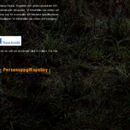
enderup Group. Fogelsta och andra produkter och
nderade cirkapriser. Vi förbehåller oss rätten att
ar oss för eventuella fel i tekniska specifikationer,
rsäljaren. Vi förbehåller oss rätten att korrigera
ne när du valt att använda Click & Collect. För mer
Personuppgiftspolicy