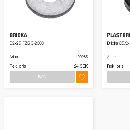
El och belysning
MC-transporter
Snöskotersläp
Förhöjningskit
Gas
Sk
BRICKA
PLASTBR
Tillbehör till
Stödben
D9x25 FZB S-2000
Bricka D5,3x
snöskotersläp
Art nr
100285
Art nr
Rek. pris
24 SEK
Rek. pris
Köp
Retail
Släpvagnskit
Vi
Retail
Verktygslådor
Till