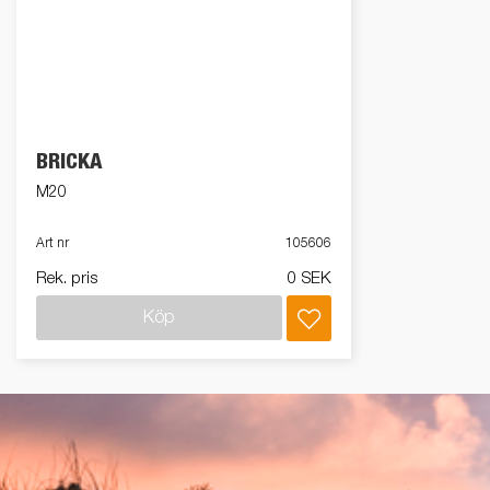
BRICKA
M20
Art nr
105606
Rek. pris
0 SEK
Köp