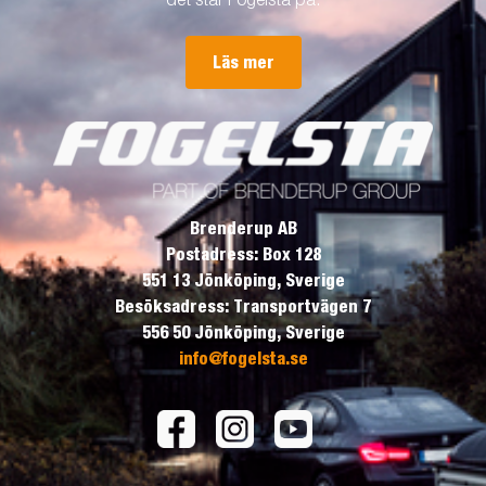
det står Fogelsta på.
Läs mer
Brenderup AB
Postadress: Box 128
551 13 Jönköping, Sverige
Besöksadress: Transportvägen 7
556 50 Jönköping, Sverige
info@fogelsta.se