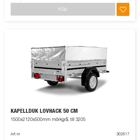
Köp
KAPELLDUK LÖVHÄCK 50 CM
1500x2120x500mm mörkgrå, till 3205
Art nr
302617