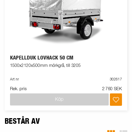
KAPELLDUK LÖVHÄCK 50 CM
1500x2120x500mm mörkgrå, till 3205
Art nr
302617
Rek. pris
2 760 SEK
Köp
BESTÅR AV