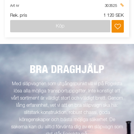
Art nr
303525
Rek. pris
1 120 SEK
Köp
BRA DRAGHJÄLP
Med släpvagnen som utgångspunkt vill vi på Fogelsta
lösa alla möjliga transportuppgifter. Inte konstigt att
vårt sortiment är väldigt stort och väldigt brett. Genom
lång erfarenhet, vet vi att en bra släpvagn ska ha:
slitstark konstruktion, robust chassi, goda
köregenskaper och bästa möjliga säkerhet. De
sakerna kan du alltid förvänta dig av en släpvagn som