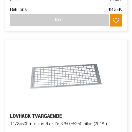
Art nr
106427
Rek. pris
48 SEK
Köp
LÖVHÄCK TVÄRGÅENDE
1473x500mm fram/bak för 3250,ES250 nitad (2018-)