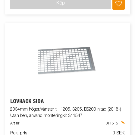
Köp
LÖVHÄCK SIDA
2034mm höger/vänster till 1205, 3205, ES200 nitad (2018-)
Utan ben, använd monteringkit 311547
Art nr
311515
Rek. pris
0 SEK