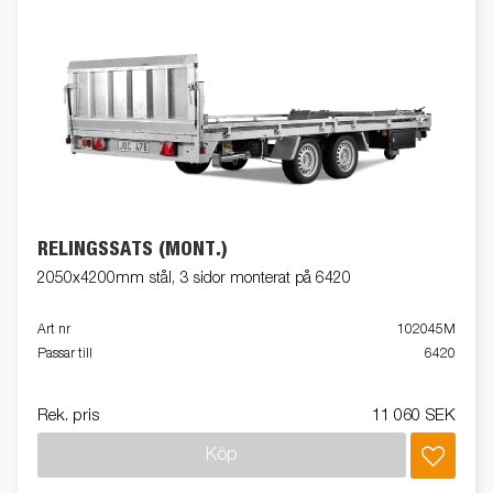
RELINGSSATS (MONT.)
2050x4200mm stål, 3 sidor monterat på 6420
Art nr
102045M
Passar till
6420
Rek. pris
11 060 SEK
Köp