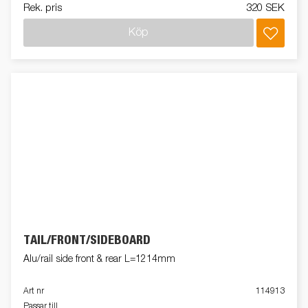
Rek. pris
320 SEK
Köp
TAIL/FRONT/SIDEBOARD
Alu/rail side front & rear L=1214mm
Art nr
114913
Passar till