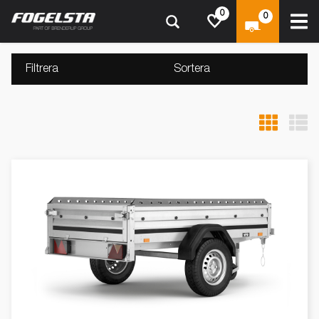
0
0
Filtrera
Sortera