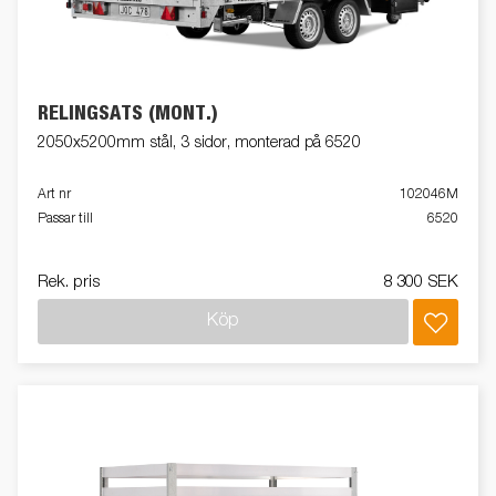
RELINGSATS (MONT.)
2050x5200mm stål, 3 sidor, monterad på 6520
Art nr
102046M
Passar till
6520
Rek. pris
8 300 SEK
Köp