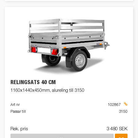
RELINGSATS 40 CM
1160x1440x450mm, alureling till 3150
Art nr
102867
Passar till
3150
Rek. pris
3 480 SEK