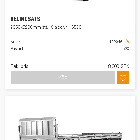
RELINGSATS
2050x5200mm stål, 3 sidor, till 6520
Art nr
102046
Passar till
6520
Rek. pris
8 300 SEK
Köp