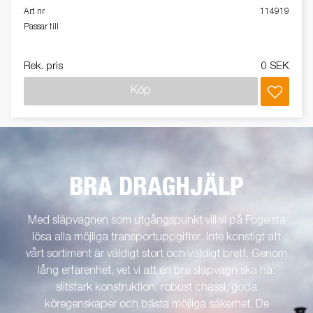
Art nr
114919
Passar till
Rek. pris
0 SEK
Köp
BRA DRAGHJÄLP
Med släpvagnen som utgångspunkt vill vi på Fogelsta
lösa alla möjliga transportuppgifter. Inte konstigt att
vårt sortiment är väldigt stort och väldigt brett. Genom
lång erfarenhet, vet vi att en bra släpvagn ska ha:
slitstark konstruktion, robust chassi, goda
köregenskaper och bästa möjliga säkerhet. De