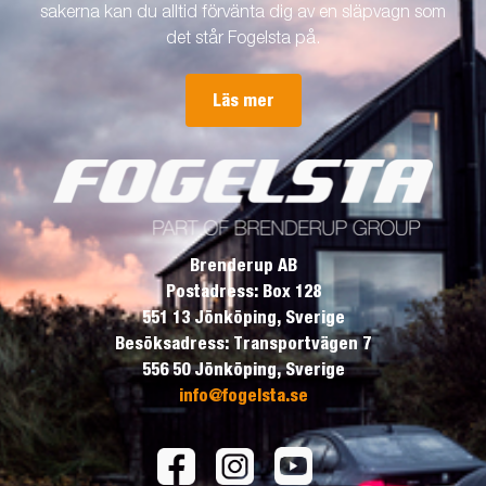
sakerna kan du alltid förvänta dig av en släpvagn som
det står Fogelsta på.
Läs mer
Brenderup AB
Postadress: Box 128
551 13 Jönköping, Sverige
Besöksadress: Transportvägen 7
556 50 Jönköping, Sverige
info@fogelsta.se