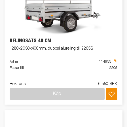
RELINGSATS 40 CM
1280x2030x400mm, dubbel alureling till 2205S
Art nr
114933
Passar till
2205
Rek. pris
6 550 SEK
Köp