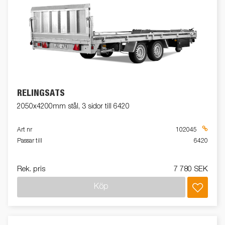
RELINGSATS
2050x4200mm stål, 3 sidor till 6420
Art nr
102045
Passar till
6420
Rek. pris
7 780 SEK
Köp