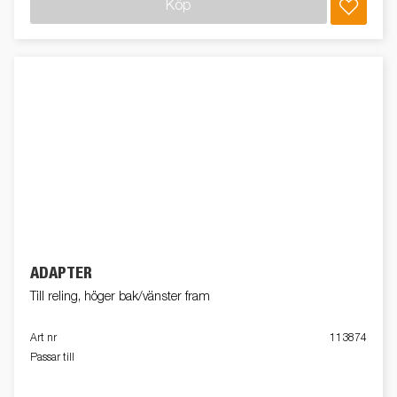
Köp
ADAPTER
Till reling, höger bak/vänster fram
Art nr
113874
Passar till