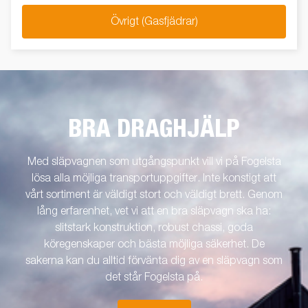
Övrigt (Gasfjädrar)
BRA DRAGHJÄLP
Med släpvagnen som utgångspunkt vill vi på Fogelsta
lösa alla möjliga transportuppgifter. Inte konstigt att
vårt sortiment är väldigt stort och väldigt brett. Genom
lång erfarenhet, vet vi att en bra släpvagn ska ha:
slitstark konstruktion, robust chassi, goda
köregenskaper och bästa möjliga säkerhet. De
sakerna kan du alltid förvänta dig av en släpvagn som
det står Fogelsta på.