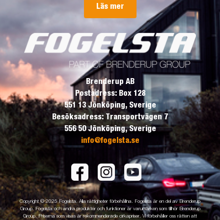
Läs mer
Brenderup AB
Postadress: Box 128
551 13 Jönköping, Sverige
Besöksadress: Transportvägen 7
556 50 Jönköping, Sverige
info@fogelsta.se
Copyright © 2025 Fogelsta. Alla rättigheter förbehållna. Fogelsta är en del av Brenderup
Group. Fogelsta och andra produkter och funktioner är varumärken som tillhör Brenderup
Group. Priserna som visas är rekommenderade cirkapriser. Vi förbehåller oss rätten att