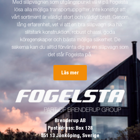
Med släpvagnen som utgångspunkt vill vi på Fogelsta
lösa alla möjliga transportuppgifter. Inte konstigt att
vårt sortiment är väldigt stort och väldigt brett. Genom
lång erfarenhet, vet vi att en bra släpvagn ska ha:
slitstark konstruktion, robust chassi, goda
köregenskaper och bästa möjliga säkerhet. De
sakerna kan du alltid förvänta dig av en släpvagn som
det står Fogelsta på.
Läs mer
Brenderup AB
Postadress: Box 128
551 13 Jönköping, Sverige