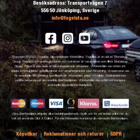
Besöksadress: Transportvägen 7
556 50 Jönköping, Sverige
info@fogelsta.se
Copyright © 2025 Fogelsta. Alla rättigheter förbehållna. Fogelsta är en del av Brenderup
Group. Fogelsta och andra produkter och funktioner är varumärken som tillhör Brenderup
Group. Priserna som visas är rekommenderade cirkapriser. Vi förbehåller oss rätten att
ändra konstruktioner, specifikationer och utrustningsnivåer utan förvarning. Vi reserverar oss
för eventuella fel i tekniska specifikationer, information, priser och bilder. Sortimentet kan
variera beroende på den enskilde återförsäljaren. Vi förbehåller oss rätten att korrigera
eventuella fel på denna webbplats.
Våra återförsäljare erbjuder olika betalningsalternativ i butik och för att betala online när du
valt att använda Click & Collect. För mer information kontakta din närmaste återförsäljare.
Köpvilkor
Reklamationer och returer
GDPR