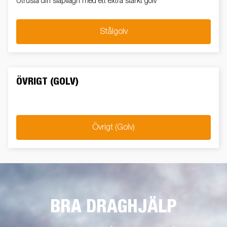
Utrusta din släpvagn med ett extra starkt golv
Stålgolv
ÖVRIGT (GOLV)
Övrigt (Golv)
BRA DRAGHJÄLP