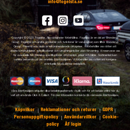
info@fogelsta.se
Copyright © 2025 Fogelsta. Alla rättigheter förbehållna. Fogelsta är en del av Brenderup
Group. Fogelsta och andra produkter och funktioner är varumärken som tillhör Brenderup
Group. Priserna som visas är rekommenderade cirkapriser. Vi förbehåller oss rätten att
ändra konstruktioner, specifikationer och utrustningsnivåer utan förvarning. Vi reserverar oss
för eventuella fel i tekniska specifikationer, information, priser och bilder. Sortimentet kan
variera beroende på den enskilde återförsäljaren. Vi förbehåller oss rätten att korrigera
eventuella fel på denna webbplats.
Våra återförsäljare erbjuder olika betalningsalternativ i butik och för att betala online när du
valt att använda Click & Collect. För mer information kontakta din närmaste återförsäljare.
Köpvilkor
Reklamationer och returer
GDPR
Personuppgiftspolicy
Användarvillkor
Cookie-
policy
ÅF login