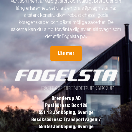
vårt sortiment är väldigt stort och väldigt brett. Genom
lång erfarenhet, vet vi att en bra släpvagn ska ha:
slitstark konstruktion, robust chassi, goda
köregenskaper och bästa möjliga säkerhet. De
sakerna kan du alltid förvänta dig av en släpvagn som
det står Fogelsta på.
Läs mer
Brenderup AB
Postadress: Box 128
551 13 Jönköping, Sverige
Besöksadress: Transportvägen 7
556 50 Jönköping, Sverige