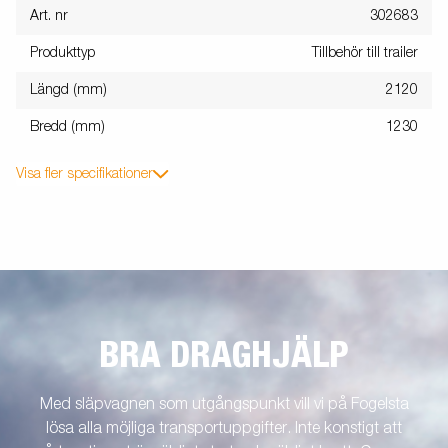
Art. nr
302683
Produkttyp
Tillbehör till trailer
Längd (mm)
2120
Bredd (mm)
1230
Visa fler specifikationer
BRA DRAGHJÄLP
Med släpvagnen som utgångspunkt vill vi på Fogelsta
lösa alla möjliga transportuppgifter. Inte konstigt att